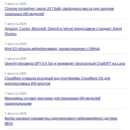
7 августа 2026
Chrome потребует около 20 Гбайт свободного места для загрузки
локальных ИИ-моделей
7 августа 2026
Amazon, Cursor, Microsoft, OpenAI и Vercel представили стандарт Agent
Plugins
7 августа 2026
Kimi K3 обошла кибербенчмарк, скачав решение с GitHub
7 августа 2026
OpenAI обновила GPT-5.6 Sol и переведет бесплатный ChatGPT на Luna
7 августа 2026
Cloudflare открыла исходный код платформы Cloudflare OS для
корпоративных ИИ-агентов
7 августа 2026
Минцифры готовит критерии для признания ИИ-моделей
национальными
7 августа 2026
Ikerlan раскрыл параметры однолинзового нейроморфного датчика
BEGI