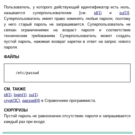
Пользователь, у которого действующий идентификатор есть ноль,
называется суперпользователем [см.
id(1)
и
su(1)
].
Суперпользователь имеет право изменять любые пароли, поэтому
у него старый пароль не запрашивается. Суперпользователь не
связан ограничениями на возраст пароля и соответствие
техническим требованиям. Суперпользователь может создать
пустой пароль, нажимая возврат каретки в ответ на запрос нового
пароля.
ФАЙЛЫ
     /etc/passwd

СМ. ТАКЖЕ
id(1)
,
login(1)
,
su(1)
.
crypt(3C)
,
passwd(4)
в Справочнике программиста.
СЮРПРИЗЫ
Пустой пароль не равнозначен отсутствию пароля и запрашивается
каждый раз при входе.