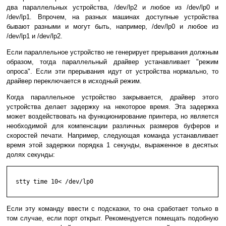
два параллельных устройства, /dev/lp2 и любое из /dev/lp0 и
/dev/lp1. Впрочем, на разных машинах доступные устройства
бывают разными и могут быть, например, /dev/lp0 и любое из
/dev/lp1 и /dev/lp2.
Если параллельное устройство не генерирует прерывания должным
образом, тогда параллельный драйвер устанавливает "режим
опроса". Если эти прерывания идут от устройства нормально, то
драйвер переключается в исходный режим.
Когда параллельное устройство закрывается, драйвер этого
устройства делает задержку на некоторое время. Эта задержка
может воздействовать на функционирование принтера, но является
необходимой для компенсации различных размеров буферов и
скоростей печати. Например, следующая команда устанавливает
время этой задержки порядка 1 секунды, выраженное в десятых
долях секунды:
  stty time 10< /dev/lp0

Если эту команду ввести с подсказки, то она сработает только в
том случае, если порт открыт. Рекомендуется помещать подобную