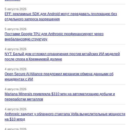
5 августа 2026
EFF: рекламные SDK для Android могут передавать геолокацию без
отдельного запроса разрешения
5 августа 2026
Поставки Google TPU для Anthropic профинансируют через
внебалансовую структуру
4 августа 2026
NYT: Белый дом отложил ограничения против китайских ИИ-моделей
после спора в Кремниевой долине
4 августа 2026
Open Secure AI Alliance предложил механизм обмена данными об
инцидентах с ИИ
4 августа 2026
Mariana Minerals привлекла $310 млн на автоматизацию добычи и
переработки металлов
4 августа 2026
Anthropic закупит у облачного стартапа Volta вычислительные мощности
на $10 млрд
4 августа 2026