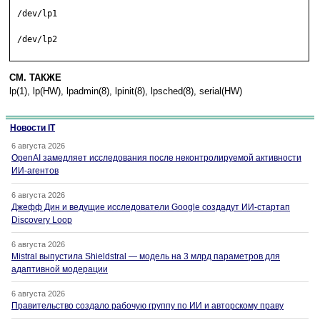
 /dev/lp1

 /dev/lp2

СМ. ТАКЖЕ
lp(1), lp(HW), lpadmin(8), lpinit(8), lpsched(8), serial(HW)
Новости IT
6 августа 2026
OpenAI замедляет исследования после неконтролируемой активности
ИИ-агентов
6 августа 2026
Джефф Дин и ведущие исследователи Google создадут ИИ-стартап
Discovery Loop
6 августа 2026
Mistral выпустила Shieldstral — модель на 3 млрд параметров для
адаптивной модерации
6 августа 2026
Правительство создало рабочую группу по ИИ и авторскому праву