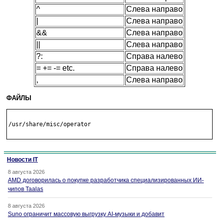
^
Слева направо
|
Слева направо
&&
Слева направо
||
Слева направо
?:
Справа налево
= += -= etc.
Справа налево
,
Слева направо
ФАЙЛЫ
/usr/share/misc/operator

Новости IT
8 августа 2026
AMD договорилась о покупке разработчика специализированных ИИ-
чипов Taalas
8 августа 2026
Suno ограничит массовую выгрузку AI-музыки и добавит