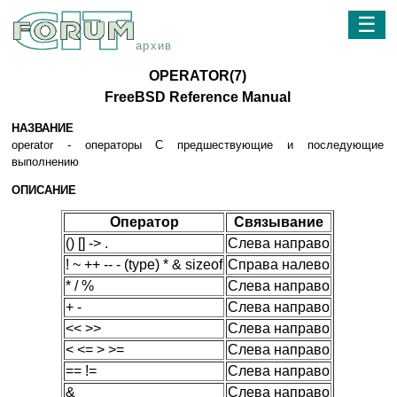
☰
архив
OPERATOR(7)
FreeBSD Reference Manual
НАЗВАНИЕ
operator - операторы C предшествующие и последующие
выполнению
ОПИСАНИЕ
Оператор
Связывание
() [] -> .
Слева направо
! ~ ++ -- - (type) * & sizeof
Справа налево
* / %
Слева направо
+ -
Слева направо
<< >>
Слева направо
< <= > >=
Слева направо
== !=
Слева направо
&
Слева направо