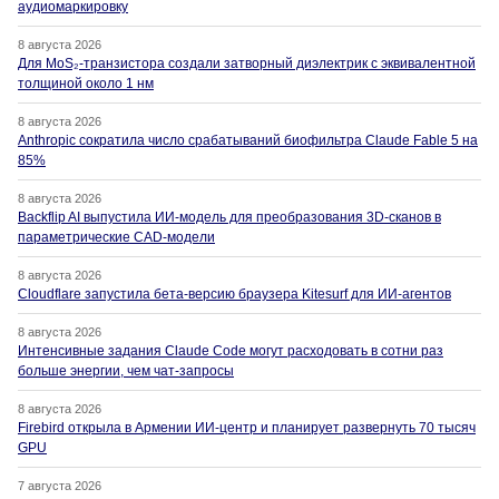
аудиомаркировку
8 августа 2026
Для MoS₂-транзистора создали затворный диэлектрик с эквивалентной
толщиной около 1 нм
8 августа 2026
Anthropic сократила число срабатываний биофильтра Claude Fable 5 на
85%
8 августа 2026
Backflip AI выпустила ИИ-модель для преобразования 3D-сканов в
параметрические CAD-модели
8 августа 2026
Cloudflare запустила бета-версию браузера Kitesurf для ИИ-агентов
8 августа 2026
Интенсивные задания Claude Code могут расходовать в сотни раз
больше энергии, чем чат-запросы
8 августа 2026
Firebird открыла в Армении ИИ-центр и планирует развернуть 70 тысяч
GPU
7 августа 2026