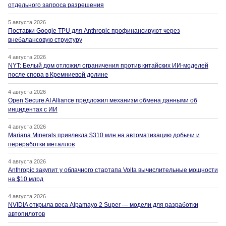
отдельного запроса разрешения
5 августа 2026
Поставки Google TPU для Anthropic профинансируют через
внебалансовую структуру
4 августа 2026
NYT: Белый дом отложил ограничения против китайских ИИ-моделей
после спора в Кремниевой долине
4 августа 2026
Open Secure AI Alliance предложил механизм обмена данными об
инцидентах с ИИ
4 августа 2026
Mariana Minerals привлекла $310 млн на автоматизацию добычи и
переработки металлов
4 августа 2026
Anthropic закупит у облачного стартапа Volta вычислительные мощности
на $10 млрд
4 августа 2026
NVIDIA открыла веса Alpamayo 2 Super — модели для разработки
автопилотов