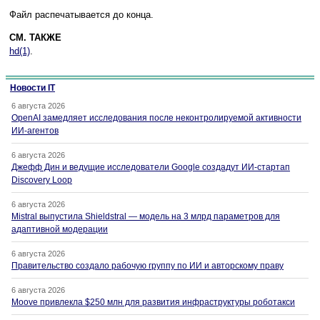
Файл распечатывается до конца.
СМ. ТАКЖЕ
hd(1)
.
Новости IT
6 августа 2026
OpenAI замедляет исследования после неконтролируемой активности
ИИ-агентов
6 августа 2026
Джефф Дин и ведущие исследователи Google создадут ИИ-стартап
Discovery Loop
6 августа 2026
Mistral выпустила Shieldstral — модель на 3 млрд параметров для
адаптивной модерации
6 августа 2026
Правительство создало рабочую группу по ИИ и авторскому праву
6 августа 2026
Moove привлекла $250 млн для развития инфраструктуры роботакси