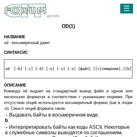
☰
архив
OD(1)
НАЗВАНИЕ
od - восьмеричный дамп
СИНТАКСИС
od  [-b] [-c] [-d] [-o] [-s] [-x] [файл] [[+]смещение[.][b]]

ОПИСАНИЕ
Команда od выдает на стандартный вывод файл в одном или
нескольких форматах в соответствии с указанными опциями. При
отсутствии опций используется восьмеричный формат (как в опции
-o). Смысл опций формата таков:
-
Выдавать байты в восьмеричном виде.
b
-
Интерпретировать байты как коды ASCII. Некоторые
c
служебные символы выводятся по соглашениям,