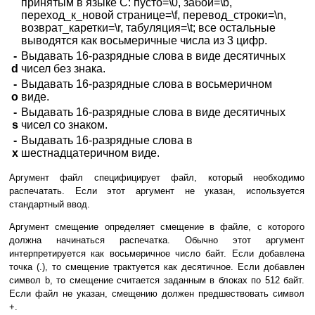
принятым в языке C: пусто=\0, забой=\b,
переход_к_новой странице=\f, перевод_строки=\n,
возврат_каретки=\r, табуляция=\t; все остальные
выводятся как восьмеричные числа из 3 цифр.
-
Выдавать 16-разрядные слова в виде десятичных
d
чисел без знака.
-
Выдавать 16-разрядные слова в восьмеричном
o
виде.
-
Выдавать 16-разрядные слова в виде десятичных
s
чисел со знаком.
-
Выдавать 16-разрядные слова в
x
шестнадцатеричном виде.
Аргумент файл специфицирует файл, который необходимо
распечатать. Если этот аргумент не указан, используется
стандартный ввод.
Аргумент смещение определяет смещение в файле, с которого
должна начинаться распечатка. Обычно этот аргумент
интерпретируется как восьмеричное число байт. Если добавлена
точка (.), то смещение трактуется как десятичное. Если добавлен
символ b, то смещение считается заданным в блоках по 512 байт.
Если файл не указан, смещению должен предшествовать символ
+.