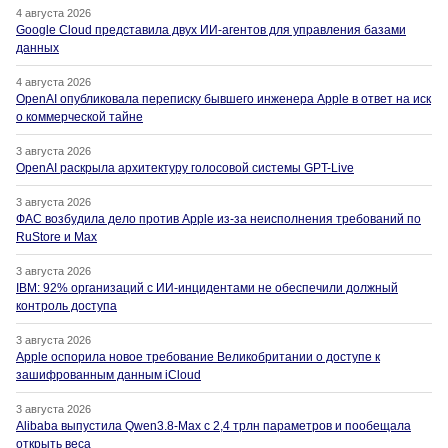
4 августа 2026
Google Cloud представила двух ИИ-агентов для управления базами
данных
4 августа 2026
OpenAI опубликовала переписку бывшего инженера Apple в ответ на иск
о коммерческой тайне
3 августа 2026
OpenAI раскрыла архитектуру голосовой системы GPT-Live
3 августа 2026
ФАС возбудила дело против Apple из-за неисполнения требований по
RuStore и Max
3 августа 2026
IBM: 92% организаций с ИИ-инцидентами не обеспечили должный
контроль доступа
3 августа 2026
Apple оспорила новое требование Великобритании о доступе к
зашифрованным данным iCloud
3 августа 2026
Alibaba выпустила Qwen3.8-Max с 2,4 трлн параметров и пообещала
открыть веса