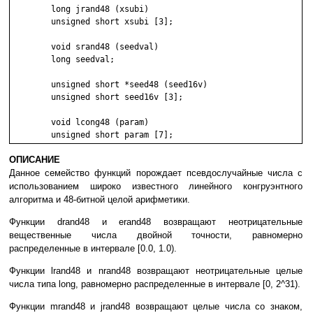
	long jrand48 (xsubi)

	unsigned short xsubi [3];

	void srand48 (seedval)

	long seedval;

	unsigned short *seed48 (seed16v)

	unsigned short seed16v [3];

	void lcong48 (param)

ОПИСАНИЕ
Данное семейство функций порождает псевдослучайные числа с
использованием широко известного линейного конгруэнтного
алгоритма и 48-битной целой арифметики.
Функции drand48 и erand48 возвращают неотрицательные
вещественные числа двойной точности, равномерно
распределенные в интервале [0.0, 1.0).
Функции lrand48 и nrand48 возвращают неотрицательные целые
числа типа long, равномерно распределенные в интервале [0, 2^31).
Функции mrand48 и jrand48 возвращают целые числа со знаком,