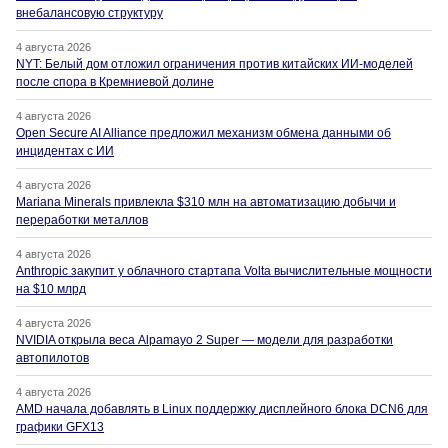
внебалансовую структуру
4 августа 2026
NYT: Белый дом отложил ограничения против китайских ИИ-моделей
после спора в Кремниевой долине
4 августа 2026
Open Secure AI Alliance предложил механизм обмена данными об
инцидентах с ИИ
4 августа 2026
Mariana Minerals привлекла $310 млн на автоматизацию добычи и
переработки металлов
4 августа 2026
Anthropic закупит у облачного стартапа Volta вычислительные мощности
на $10 млрд
4 августа 2026
NVIDIA открыла веса Alpamayo 2 Super — модели для разработки
автопилотов
4 августа 2026
AMD начала добавлять в Linux поддержку дисплейного блока DCN6 для
графики GFX13