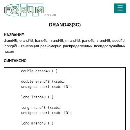
☰
архив
DRAND48(3C)
НАЗВАНИЕ
drand48, erand48, lrand48, nrand48, mrand48, jrand48, srand48, seed48,
lcong48 - генерация равномерно распределенных псевдослучайных
чисел
СИНТАКСИС
	double drand48 ( )

	double erand48 (xsubi)

	unsigned short xsubi [3];

	long lrand48 ( )

	long nrand48 (xsubi)

	unsigned short xsubi [3];

	long mrand48 ( )
