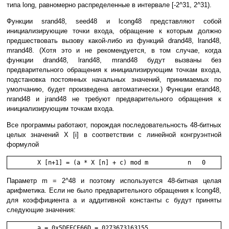
типа long, равномерно распределенные в интервале [-2^31, 2^31).
Функции srand48, seed48 и lcong48 представляют собой
инициализирующие точки входа, обращение к которым должно
предшествовать вызову какой-либо из функций drand48, lrand48,
mrand48. (Хотя это и не рекомендуется, в том случае, когда
функции drand48, lrand48, mrand48 будут вызваны без
предварительного обращения к инициализирующим точкам входа,
подстановка постоянных начальных значений, принимаемых по
умолчанию, будет произведена автоматически.) Функции erand48,
nrand48 и jrand48 не требуют предварительного обращения к
инициализирующим точкам входа.
Все программы работают, порождая последовательность 48-битных
целых значений X [i] в соответствии с линейной конгруэнтной
формулой
Параметр m = 2^48 и поэтому используется 48-битная целая
арифметика. Если не было предварительного обращения к lcong48,
для коэффициента a и аддитивной константы c будут приняты
следующие значения:
	a = 0x5DEECE66D = 0273673163155
