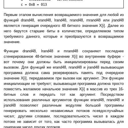
Первым этапом вычисления возвращаемого значения для любой из
функций drand48, erand48, lrand48, nrand48, mrand48 или jrand48
является генерация очередного 48 битного значения X[i]. Далее из
него берутся старшие биты в количестве, определяемом типом
требуемого данного, которые и преобразуются в возвращаемое
значение.
Функции drand48, lrand48 и mrand48 сохраняют последнее
сгенерированное 48-битное значение X[i] во внутреннем буфере -
вот почему они должны быть инициализированы перед своим
вызовом. Для функций же erand48, nrand48 и jrand48 вызывающая
программа должна сама резервировать память под очередное
значение X[i], передаваемое при вызове как аргумент. Эти функции
инициализации не требуют; вызывающая программа должна просто
поместить желаемое начальное значение X[i] в массив из трех 16-
битных слов и передать тот как аргумент. Посредством
использования различных аргументов функции erand48, nrand48 и
jrand48 позволяют различным модулям большой программы
генерировать несколько независимых потоков псевдослучайных
чисел; другими словами, последовательность чисел в каждом
потоке не зависит от того, как часто программа вызывалась для
генерации чисел других потоков.