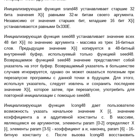
Инициализирующая функция srand48 устанавливает старшие 32
бита значения X[i] равными 32-м битам своего аргумента.
Независимо от значения старших бит, младшие 16 бит X[i]
устанавливаются равными 0x330E.
Инициализирующая функция seed48 устанавливает значение всех
48 бит X[i] по значению аргумента - массива из трех 16-битных
слов. Предыдущее значение X[i] копируется в 48-битный
внутренний буфер, используемый только функцией seed48.
Возвращаемое функцией seed48 значение представляет собой
указатель на этот буфер. Возвращаемый указатель в большинстве
случаев игнорируется, однако он может оказаться полезным при
перезапуске программы с данной точки в будущем. Для этого,
используя указатель, следует извлечь и сохранить последнее
значение X[i], которое затем, при перезапуске, употребить для
повторной инициализации с помощью seed48.
Инициализирующая функция lcong48 дает пользователю
возможность указать начальное значение X [i], значение
коэффициента a и аддитивной константы c. В массиве,
являющемся ее аргументом, элементы param [0-2] определяют X
[i], элементы param [3-5] - коэффициент a и, наконец, param [6] - 16-
битную константу c. После вызова lcong48 восстановить