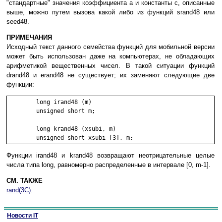
"стандартные" значения коэффициента a и константы c, описанные
выше, можно путем вызова какой либо из функций srand48 или
seed48.
ПРИМЕЧАНИЯ
Исходный текст данного семейства функций для мобильной версии
может быть использован даже на компьютерах, не обладающих
арифметикой вещественных чисел. В такой ситуации функций
drand48 и erand48 не существует; их заменяют следующие две
функции:
	long irand48 (m)

	unsigned short m;

	long krand48 (xsubi, m)

Функции irand48 и krand48 возвращают неотрицательные целые
числа типа long, равномерно распределенные в интервале [0, m-1].
СМ. ТАКЖЕ
rand(3C)
.
Новости IT