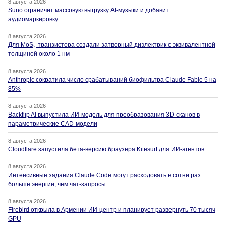
8 августа 2026
Suno ограничит массовую выгрузку AI-музыки и добавит
аудиомаркировку
8 августа 2026
Для MoS₂-транзистора создали затворный диэлектрик с эквивалентной
толщиной около 1 нм
8 августа 2026
Anthropic сократила число срабатываний биофильтра Claude Fable 5 на
85%
8 августа 2026
Backflip AI выпустила ИИ-модель для преобразования 3D-сканов в
параметрические CAD-модели
8 августа 2026
Cloudflare запустила бета-версию браузера Kitesurf для ИИ-агентов
8 августа 2026
Интенсивные задания Claude Code могут расходовать в сотни раз
больше энергии, чем чат-запросы
8 августа 2026
Firebird открыла в Армении ИИ-центр и планирует развернуть 70 тысяч
GPU