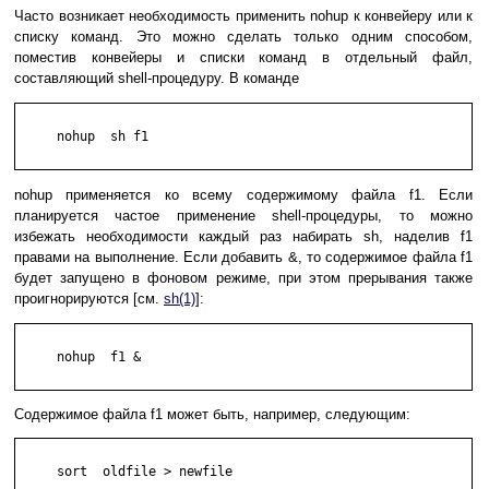
Часто возникает необходимость применить nohup к конвейеру или к
списку команд. Это можно сделать только одним способом,
поместив конвейеры и списки команд в отдельный файл,
составляющий shell-процедуру. В команде
     nohup  sh f1

nohup применяется ко всему содержимому файла f1. Если
планируется частое применение shell-процедуры, то можно
избежать необходимости каждый раз набирать sh, наделив f1
правами на выполнение. Если добавить &, то содержимое файла f1
будет запущено в фоновом режиме, при этом прерывания также
проигнорируются [см.
sh(1)
]:
     nohup  f1 &

Содержимое файла f1 может быть, например, следующим:
     sort  oldfile > newfile
