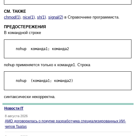
СМ. ТАКЖЕ
chmod(1)
,
nice(1)
,
sh(1)
.
signal(2)
в Справочнике программиста.
ПРЕДОСТЕРЕЖЕНИЯ
В командной строке
     nohup  команда1; команда2

nohup применяется только к команде1. Строка
     nohup  (команда1; команда2)

синтаксически некорректна.
Новости IT
8 августа 2026
AMD договорилась о покупке разработчика специализированных ИИ-
чипов Taalas