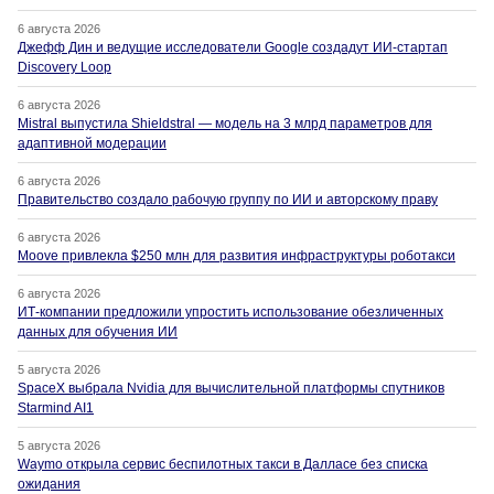
6 августа 2026
Джефф Дин и ведущие исследователи Google создадут ИИ-стартап
Discovery Loop
6 августа 2026
Mistral выпустила Shieldstral — модель на 3 млрд параметров для
адаптивной модерации
6 августа 2026
Правительство создало рабочую группу по ИИ и авторскому праву
6 августа 2026
Moove привлекла $250 млн для развития инфраструктуры роботакси
6 августа 2026
ИТ-компании предложили упростить использование обезличенных
данных для обучения ИИ
5 августа 2026
SpaceX выбрала Nvidia для вычислительной платформы спутников
Starmind AI1
5 августа 2026
Waymo открыла сервис беспилотных такси в Далласе без списка
ожидания