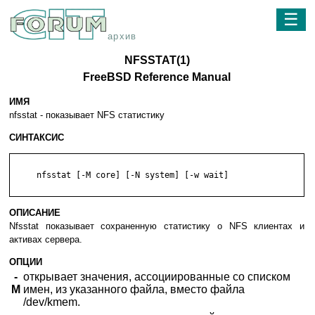
☰
архив
NFSSTAT(1)
FreeBSD Reference Manual
ИМЯ
nfsstat - показывает NFS статистику
СИНТАКСИС
     nfsstat [-M core] [-N system] [-w wait]

ОПИСАНИЕ
Nfsstat показывает сохраненную статистику о NFS клиентах и
активах сервера.
ОПЦИИ
-
открывает значения, ассоциированные со списком
M
имен, из указанного файла, вместо файла
/dev/kmem.