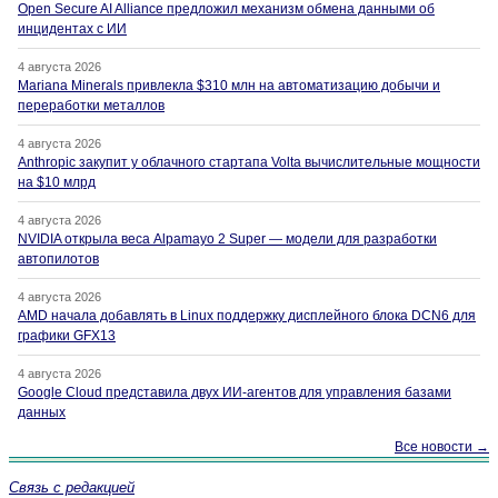
Open Secure AI Alliance предложил механизм обмена данными об
инцидентах с ИИ
4 августа 2026
Mariana Minerals привлекла $310 млн на автоматизацию добычи и
переработки металлов
4 августа 2026
Anthropic закупит у облачного стартапа Volta вычислительные мощности
на $10 млрд
4 августа 2026
NVIDIA открыла веса Alpamayo 2 Super — модели для разработки
автопилотов
4 августа 2026
AMD начала добавлять в Linux поддержку дисплейного блока DCN6 для
графики GFX13
4 августа 2026
Google Cloud представила двух ИИ-агентов для управления базами
данных
Все новости →
Связь с редакцией