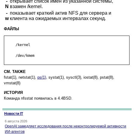
-
открывает список имен из указанной системы,
N
взамен /kernel.
-
показывает краткий актив NFS для сервера и
w
клиента на ожидаемых интервалах секунд.
ФАЙЛЫ
     /kernel	

     /dev/kmem

СМ. ТАКЖЕ
fstat(1), netstat(1),
ps(1)
, systat(1), sysctl(3), iostat(8), pstat(8),
vmstat(8)
ИСТОРИЯ
Команда nfsstat появилась в 4.4BSD.
Новости IT
6 августа 2026
OpenAI замедляет исследования после неконтролируемой активности
ИИ-агентов