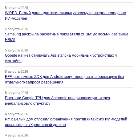
5 августа 2026
WIRED: Белый дом подготовил закрытую схему проверки передовых
ИИ-моделей
5 августа 2026
Samsung раскрыла расчётные показатели zHBM: до восьми раз выше
HBM5
5 августа 2026
Google начнет отключать Assistant на мобильных устройствах 4
сентября
5 августа 2026
EFF: рекламные SDK для Android могут передавать геолокацию без
отдельного запроса разрешения
5 августа 2026
Поставки Google TPU для Anthropic профинансируют через
внебалансовую структуру
4 августа 2026
NYT: Белый дом отложил ограничения против китайских ИИ-моделей
после спора в Кремниевой долине
4 августа 2026