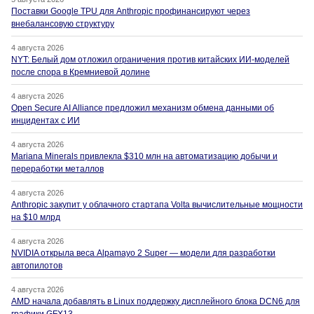
Поставки Google TPU для Anthropic профинансируют через
внебалансовую структуру
4 августа 2026
NYT: Белый дом отложил ограничения против китайских ИИ-моделей
после спора в Кремниевой долине
4 августа 2026
Open Secure AI Alliance предложил механизм обмена данными об
инцидентах с ИИ
4 августа 2026
Mariana Minerals привлекла $310 млн на автоматизацию добычи и
переработки металлов
4 августа 2026
Anthropic закупит у облачного стартапа Volta вычислительные мощности
на $10 млрд
4 августа 2026
NVIDIA открыла веса Alpamayo 2 Super — модели для разработки
автопилотов
4 августа 2026
AMD начала добавлять в Linux поддержку дисплейного блока DCN6 для