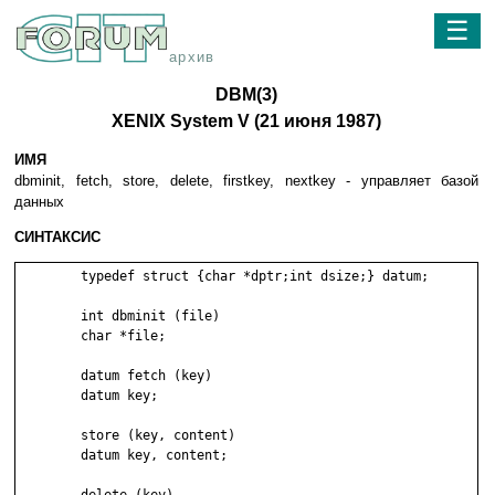
☰
архив
DBM(3)
XENIX System V (21 июня 1987)
ИМЯ
dbminit, fetch, store, delete, firstkey, nextkey - yпpaвляeт бaзoй
дaнныx
СИНТАКСИС
	typedef struct {char *dptr;int dsize;} datum;

	int dbminit (file)

	char *file;

	datum fetch (key)

	datum key;

	store (key, content)

	datum key, content;
