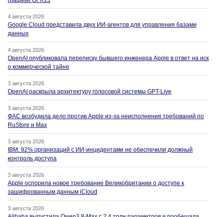
графики GFX13
4 августа 2026
Google Cloud представила двух ИИ-агентов для управления базами
данных
4 августа 2026
OpenAI опубликовала переписку бывшего инженера Apple в ответ на иск
о коммерческой тайне
3 августа 2026
OpenAI раскрыла архитектуру голосовой системы GPT-Live
3 августа 2026
ФАС возбудила дело против Apple из-за неисполнения требований по
RuStore и Max
3 августа 2026
IBM: 92% организаций с ИИ-инцидентами не обеспечили должный
контроль доступа
3 августа 2026
Apple оспорила новое требование Великобритании о доступе к
зашифрованным данным iCloud
3 августа 2026
Alibaba выпустила Qwen3.8-Max с 2,4 трлн параметров и пообещала