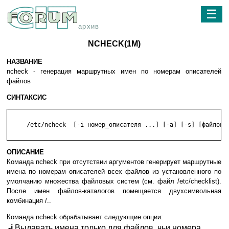
☰
архив
NCHECK(1M)
НАЗВАНИЕ
ncheck - генерация маршрутных имен по номерам описателей
файлов
СИНТАКСИС
     /etc/ncheck  [-i номер_описателя ...] [-a] [-s] [файловая
ОПИСАНИЕ
Команда ncheck при отсутствии аргументов генерирует маршрутные
имена по номерам описателей всех файлов из установленного по
умолчанию множества файловых систем (см. файл /etc/checklist).
После имен файлов-каталогов помещается двухсимвольная
комбинация /..
Команда ncheck обрабатывает следующие опции:
-i
Выдавать имена только для файлов, чьи номера