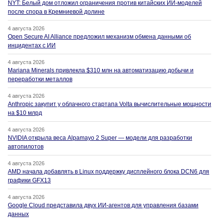
NYT: Белый дом отложил ограничения против китайских ИИ-моделей
после спора в Кремниевой долине
4 августа 2026
Open Secure AI Alliance предложил механизм обмена данными об
инцидентах с ИИ
4 августа 2026
Mariana Minerals привлекла $310 млн на автоматизацию добычи и
переработки металлов
4 августа 2026
Anthropic закупит у облачного стартапа Volta вычислительные мощности
на $10 млрд
4 августа 2026
NVIDIA открыла веса Alpamayo 2 Super — модели для разработки
автопилотов
4 августа 2026
AMD начала добавлять в Linux поддержку дисплейного блока DCN6 для
графики GFX13
4 августа 2026
Google Cloud представила двух ИИ-агентов для управления базами
данных