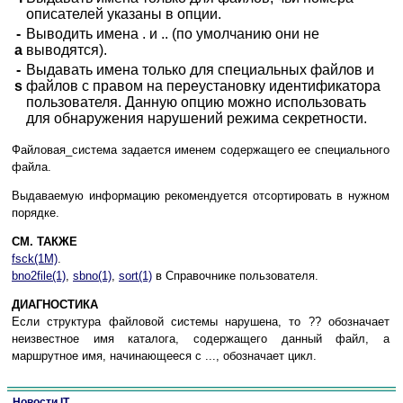
описателей указаны в опции.
-
Выводить имена . и .. (по умолчанию они не
a
выводятся).
-
Выдавать имена только для специальных файлов и
s
файлов с правом на переустановку идентификатора
пользователя. Данную опцию можно использовать
для обнаружения нарушений режима секретности.
Файловая_система задается именем содержащего ее специального
файла.
Выдаваемую информацию рекомендуется отсортировать в нужном
порядке.
СМ. ТАКЖЕ
fsck(1M)
.
bno2file(1)
,
sbno(1)
,
sort(1)
в Справочнике пользователя.
ДИАГНОСТИКА
Если структура файловой системы нарушена, то ?? обозначает
неизвестное имя каталога, содержащего данный файл, а
маршрутное имя, начинающееся с ..., обозначает цикл.
Новости IT