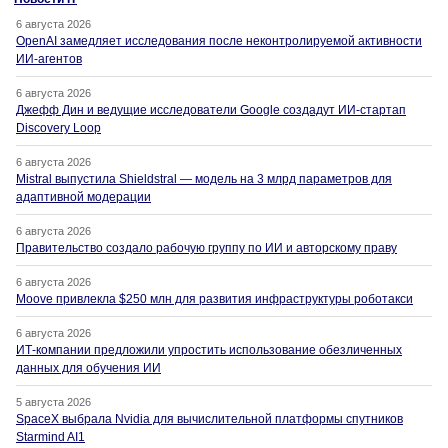
6 августа 2026
OpenAI замедляет исследования после неконтролируемой активности
ИИ-агентов
6 августа 2026
Джефф Дин и ведущие исследователи Google создадут ИИ-стартап
Discovery Loop
6 августа 2026
Mistral выпустила Shieldstral — модель на 3 млрд параметров для
адаптивной модерации
6 августа 2026
Правительство создало рабочую группу по ИИ и авторскому праву
6 августа 2026
Moove привлекла $250 млн для развития инфраструктуры роботакси
6 августа 2026
ИТ-компании предложили упростить использование обезличенных
данных для обучения ИИ
5 августа 2026
SpaceX выбрала Nvidia для вычислительной платформы спутников
Starmind AI1