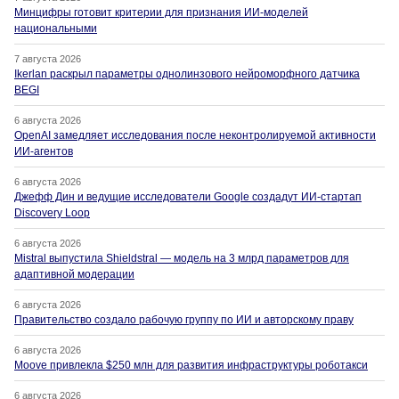
Минцифры готовит критерии для признания ИИ-моделей
национальными
7 августа 2026
Ikerlan раскрыл параметры однолинзового нейроморфного датчика
BEGI
6 августа 2026
OpenAI замедляет исследования после неконтролируемой активности
ИИ-агентов
6 августа 2026
Джефф Дин и ведущие исследователи Google создадут ИИ-стартап
Discovery Loop
6 августа 2026
Mistral выпустила Shieldstral — модель на 3 млрд параметров для
адаптивной модерации
6 августа 2026
Правительство создало рабочую группу по ИИ и авторскому праву
6 августа 2026
Moove привлекла $250 млн для развития инфраструктуры роботакси
6 августа 2026