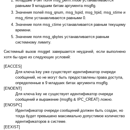
Младшие 9 бит поля msg_perm.mode устанавливаются
равными 9 младшим битам аргумента msgflg.
Значения полей msg_qnum, msg_lspid, msg_lrpid, msg_stime и
msg_rtime устанавливаются равными 0.
Значение поля msg_ctime устанавливается равным текущему
времени.
Значение поля msg_qbytes устанавливается равным
системному лимиту.
Системный вызов msgget завершается неудачей, если выполнено
хотя бы одно из следующих условий:
[EACCES]
Для ключа key уже существует идентификатор очереди
сообщений, но не могут быть предоставлены права доступа,
определенные в 9 младших битах аргумента msgflg.
[ENOENT]
Для ключа key не существует идентификатор очереди
сообщений и выражение (msgflg & IPC_CREAT) ложно.
[ENOSPC]
Идентификатор очереди сообщений должен быть создан, но
тогда будет превышено максимально допустимое количество
идентификаторов в системе.
[EEXIST]