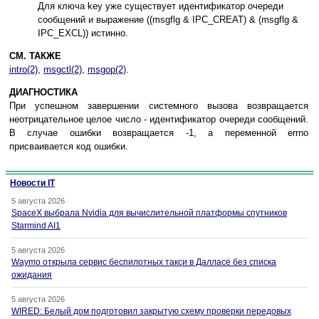
Для ключа key уже существует идентификатор очереди
сообщений и выражение ((msgflg & IPC_CREAT) & (msgflg &
IPC_EXCL)) истинно.
СМ. ТАКЖЕ
intro(2)
,
msgctl(2)
,
msgop(2)
.
ДИАГНОСТИКА
При успешном завершении системного вызова возвращается
неотрицательное целое число - идентификатор очереди сообщений.
В случае ошибки возвращается -1, а переменной errno
присваивается код ошибки.
Новости IT
5 августа 2026
SpaceX выбрала Nvidia для вычислительной платформы спутников
Starmind AI1
5 августа 2026
Waymo открыла сервис беспилотных такси в Далласе без списка
ожидания
5 августа 2026
WIRED: Белый дом подготовил закрытую схему проверки передовых