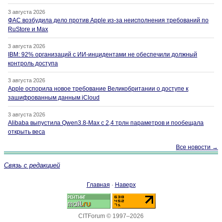
3 августа 2026
ФАС возбудила дело против Apple из-за неисполнения требований по
RuStore и Max
3 августа 2026
IBM: 92% организаций с ИИ-инцидентами не обеспечили должный
контроль доступа
3 августа 2026
Apple оспорила новое требование Великобритании о доступе к
зашифрованным данным iCloud
3 августа 2026
Alibaba выпустила Qwen3.8-Max с 2,4 трлн параметров и пообещала
открыть веса
Все новости →
Связь с редакцией
Главная
·
Наверх
CITForum © 1997–2026