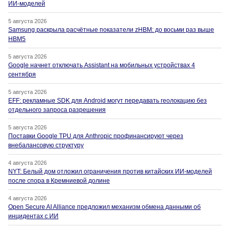
ИИ-моделей
5 августа 2026
Samsung раскрыла расчётные показатели zHBM: до восьми раз выше
HBM5
5 августа 2026
Google начнет отключать Assistant на мобильных устройствах 4
сентября
5 августа 2026
EFF: рекламные SDK для Android могут передавать геолокацию без
отдельного запроса разрешения
5 августа 2026
Поставки Google TPU для Anthropic профинансируют через
внебалансовую структуру
4 августа 2026
NYT: Белый дом отложил ограничения против китайских ИИ-моделей
после спора в Кремниевой долине
4 августа 2026
Open Secure AI Alliance предложил механизм обмена данными об
инцидентах с ИИ