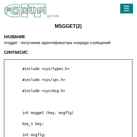
☰
архив
MSGGET(2)
НАЗВАНИЕ
msgget - получение идентификатора очереди сообщений
СИНТАКСИС
        #include <sys/types.h>

        #include <sys/ipc.h>

        #include <sys/msg.h>

        int msgget (key, msgflg)

        key_t key;

        int msgflg;
