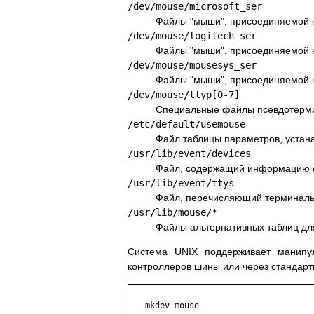
/dev/mouse/microsoft_ser
Файлы "мыши", присоединяемой к
/dev/mouse/logitech_ser
Файлы "мыши", присоединяемой к
/dev/mouse/mousesys_ser
Файлы "мыши", присоединяемой к
/dev/mouse/ttyp[0-7]
Специальные файлы псевдотерми
/etc/default/usemouse
Файл таблицы параметров, устан
/usr/lib/event/devices
Файл, содержащий информацию 
/usr/lib/event/ttys
Файл, перечисляющий терминалы
/usr/lib/mouse/*
Файлы альтернативных таблиц для
Система UNIX поддерживает манипу
контроллеров шины или через стандар
   mkdev mouse
