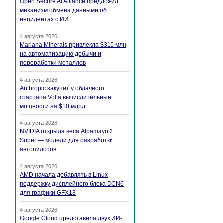
Open Secure AI Alliance предложил
механизм обмена данными об
инцидентах с ИИ
4 августа 2026
Mariana Minerals привлекла $310 млн
на автоматизацию добычи и
переработки металлов
4 августа 2026
Anthropic закупит у облачного
стартапа Volta вычислительные
мощности на $10 млрд
4 августа 2026
NVIDIA открыла веса Alpamayo 2
Super — модели для разработки
автопилотов
4 августа 2026
AMD начала добавлять в Linux
поддержку дисплейного блока DCN6
для графики GFX13
4 августа 2026
Google Cloud представила двух ИИ-