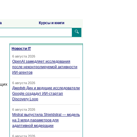
а
Курсы и книги
🔍
Новости IT
6 августа 2026
OpenAI замедляет исследования
после неконтролируемой активности
ИИ-агентов
6 августа 2026
щих
Джефф Дин и ведущие исследователи
Google создадут ИИ-стартап
Discovery Loop
6 августа 2026
Mistral выпустила Shieldstral — модель
на 3 млрд параметров для
адаптивной модерации
6 августа 2026