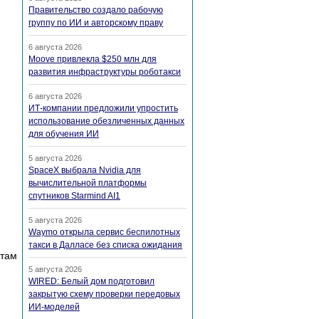
Правительство создало рабочую
группу по ИИ и авторскому праву
6 августа 2026
Moove привлекла $250 млн для
развития инфраструктуры роботакси
6 августа 2026
ИТ-компании предложили упростить
использование обезличенных данных
для обучения ИИ
5 августа 2026
SpaceX выбрала Nvidia для
вычислительной платформы
спутников Starmind AI1
5 августа 2026
Waymo открыла сервис беспилотных
такси в Далласе без списка ожидания
там
5 августа 2026
WIRED: Белый дом подготовил
закрытую схему проверки передовых
ИИ-моделей