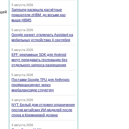
5 августа 2026
Samsung раскрыла расчётные
ющей
показатели zHBM: до восьми раз
выше HBM5
5 августа 2026
Google начнет отключать Assistant на
мобильных устройствах 4 сентября
5 августа 2026
EFF: рекламные SDK для Android
могут передавать геолокацию без
отдельного запроса разрешения
5 августа 2026
Поставки Google TPU для Anthropic
профинансируют через
внебалансовую структуру
4 августа 2026
NYT: Белый дом отложил ограничения
против китайских ИИ-моделей после
спора в Кремниевой долине
4 августа 2026