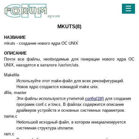
☰
архив
MKUTS(8)
НАЗВАНИЕ
mkuts - создание нового ядра ОС UNIX
ОПИСАНИЕ
Почти все файлы, необходимые для генерации нового ядра ОС
UNIX, находятся в каталоге /usr/src/uts.
Makefile
Используйте этот make-файл для всех реконфигураций.
Новое ядро создается командой make unix.
dfile, master
Эти файлы используются утилитой
config(1M)
для создания
программ conf.c и low.s. В файлах содержится описание
драйверов устройств и основных системных параметров.
name.c
Небольшой исходный файл, в котором инициализируется
системная структура utsname.
ram.c