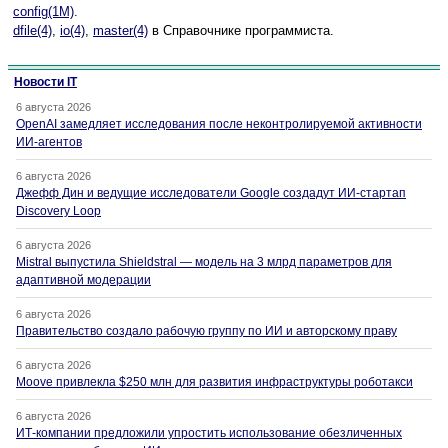
config(1M)
.
dfile(4)
,
io(4)
,
master(4)
в Справочнике программиста.
Новости IT
6 августа 2026
OpenAI замедляет исследования после неконтролируемой активности
ИИ-агентов
6 августа 2026
Джефф Дин и ведущие исследователи Google создадут ИИ-стартап
Discovery Loop
6 августа 2026
Mistral выпустила Shieldstral — модель на 3 млрд параметров для
адаптивной модерации
6 августа 2026
Правительство создало рабочую группу по ИИ и авторскому праву
6 августа 2026
Moove привлекла $250 млн для развития инфраструктуры роботакси
6 августа 2026
ИТ-компании предложили упростить использование обезличенных