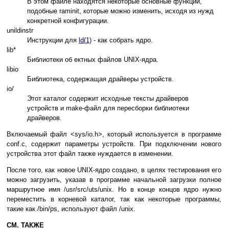
В этом файле находятся некоторые основные функции,
подобные raminit, которые можно изменить, исходя из нужд
конкретной конфигурации.
unildinstr
Инструкции для
ld(1)
- как собрать ядро.
lib*
Библиотеки об ектных файлов UNIX-ядра.
libio
Библиотека, содержащая драйверы устройств.
io/
Этот каталог содержит исходные тексты драйверов
устройств и make-файл для пересборки библиотеки
драйверов.
Включаемый файл <sys/io.h>, который используется в программе
conf.c, содержит параметры устройств. При подключении нового
устройства этот файл также нуждается в изменении.
После того, как новое UNIX-ядро создано, в целях тестирования его
можно загрузить, указав в программе начальной загрузки полное
маршрутное имя /usr/src/uts/unix. Но в конце концов ядро нужно
переместить в корневой каталог, так как некоторые программы,
такие как /bin/ps, используют файл /unix.
СМ. ТАКЖЕ