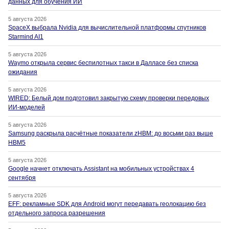
данных для обучения ИИ
5 августа 2026
SpaceX выбрала Nvidia для вычислительной платформы спутников
Starmind AI1
5 августа 2026
Waymo открыла сервис беспилотных такси в Далласе без списка
ожидания
5 августа 2026
WIRED: Белый дом подготовил закрытую схему проверки передовых
ИИ-моделей
5 августа 2026
Samsung раскрыла расчётные показатели zHBM: до восьми раз выше
HBM5
5 августа 2026
Google начнет отключать Assistant на мобильных устройствах 4
сентября
5 августа 2026
EFF: рекламные SDK для Android могут передавать геолокацию без
отдельного запроса разрешения