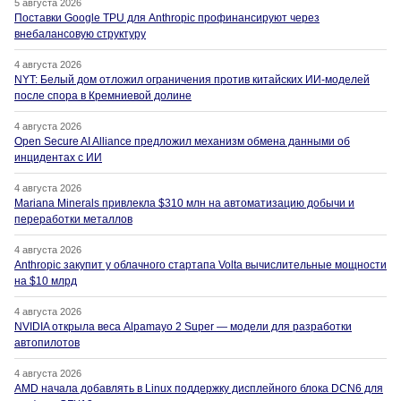
5 августа 2026
Поставки Google TPU для Anthropic профинансируют через
внебалансовую структуру
4 августа 2026
NYT: Белый дом отложил ограничения против китайских ИИ-моделей
после спора в Кремниевой долине
4 августа 2026
Open Secure AI Alliance предложил механизм обмена данными об
инцидентах с ИИ
4 августа 2026
Mariana Minerals привлекла $310 млн на автоматизацию добычи и
переработки металлов
4 августа 2026
Anthropic закупит у облачного стартапа Volta вычислительные мощности
на $10 млрд
4 августа 2026
NVIDIA открыла веса Alpamayo 2 Super — модели для разработки
автопилотов
4 августа 2026
AMD начала добавлять в Linux поддержку дисплейного блока DCN6 для