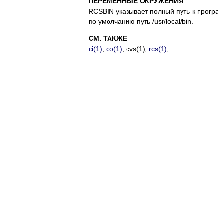
ПЕРЕМЕННЫЕ ОКРУЖЕНИЯ
RCSBIN указывает полный путь к прогр
по умолчанию путь /usr/local/bin.
СМ. ТАКЖЕ
ci(1)
,
co(1)
, cvs(1),
rcs(1)
,