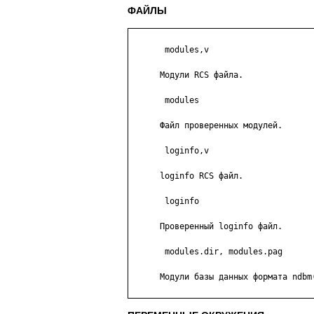
ФАЙЛЫ
       modules,v

      Модули RCS файла.

       modules

      Файл проверенных модулей.

       loginfo,v

      loginfo RCS файл.

       loginfo

      Проверенный loginfo файл.

       modules.dir, modules.pag

      Модули базы данных формата ndbm(