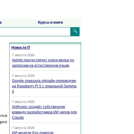
а
Курсы и книги
🔍
Новости IT
7 августа 2026
Airbnb протестирует поиск жилья по
запросам на естественном языке
7 августа 2026
Google показала офлайн-переводчик
на Raspberry Pi 5 с локальной Gemma
4
7 августа 2026
Anthropic создаёт собственную
команду разработчиков ИИ-чипов для
ется
Claude
дого
7 августа 2026
ИИ-модели Evo помогли