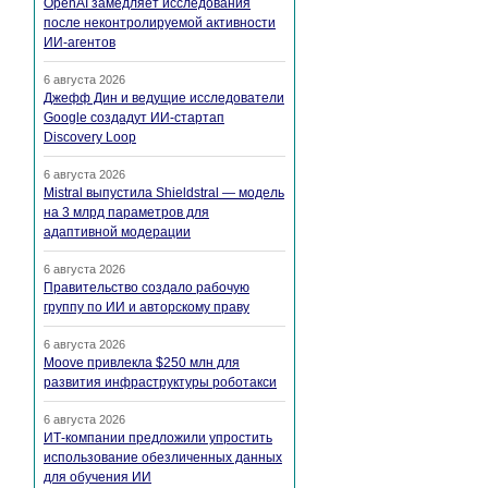
OpenAI замедляет исследования
после неконтролируемой активности
ИИ-агентов
6 августа 2026
Джефф Дин и ведущие исследователи
Google создадут ИИ-стартап
Discovery Loop
6 августа 2026
Mistral выпустила Shieldstral — модель
на 3 млрд параметров для
адаптивной модерации
6 августа 2026
Правительство создало рабочую
группу по ИИ и авторскому праву
6 августа 2026
Moove привлекла $250 млн для
развития инфраструктуры роботакси
6 августа 2026
ИТ-компании предложили упростить
использование обезличенных данных
для обучения ИИ