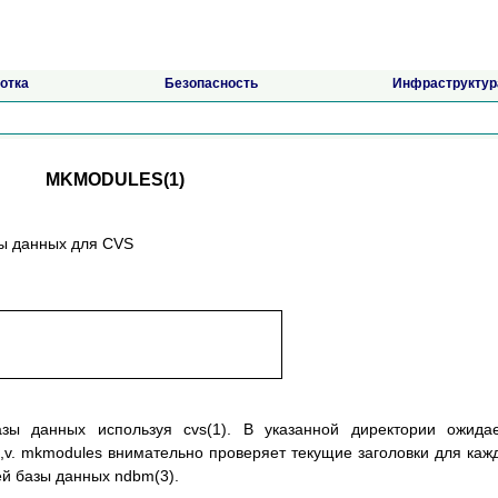
отка
Безопасность
Инфраструктур
MKMODULES(1)
зы данных для CVS
зы данных используя cvs(1). В указанной директории ожида
o,v. mkmodules внимательно проверяет текущие заголовки для каж
й базы данных ndbm(3).