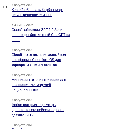
7 августа 2026
, то
Kimi K3 обошла кибербенчмарк,
скачав решение с GitHub
7 августа 2026
OpenAI обновила GPT-5.6 Sol и
переведет бесплатный ChatGPT на
Luna
7 августа 2026
Cloudflare открыла исходный код
платформы Cloudflare OS для
корпоративных ИИ-агентов
7 августа 2026
Минцифры готовит критерии для
признания ИИ-моделей
национальными
7 августа 2026
Ikerlan раскрыл параметры
однолинзового нейроморфного
датчика BEGI
6 августа 2026