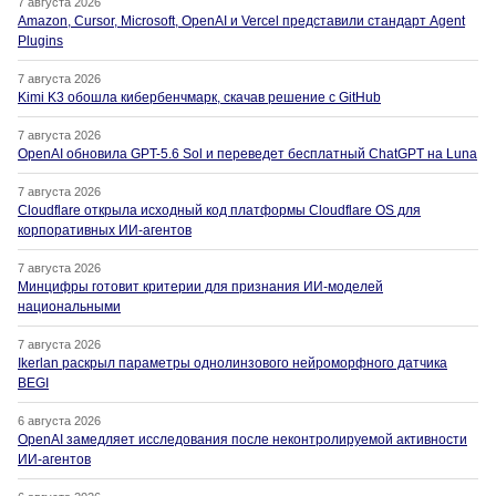
7 августа 2026
Amazon, Cursor, Microsoft, OpenAI и Vercel представили стандарт Agent
Plugins
7 августа 2026
Kimi K3 обошла кибербенчмарк, скачав решение с GitHub
7 августа 2026
OpenAI обновила GPT-5.6 Sol и переведет бесплатный ChatGPT на Luna
7 августа 2026
Cloudflare открыла исходный код платформы Cloudflare OS для
корпоративных ИИ-агентов
7 августа 2026
Минцифры готовит критерии для признания ИИ-моделей
национальными
7 августа 2026
Ikerlan раскрыл параметры однолинзового нейроморфного датчика
BEGI
6 августа 2026
OpenAI замедляет исследования после неконтролируемой активности
ИИ-агентов