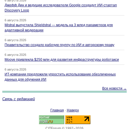
6 августа 2026
Джефф Дин и ведущие исследователи Google создадут ИИ-стартап
Discovery Loop
6 августа 2026
Mistral выпустила Shieldstral — модель на 3 млрд параметров для
адаптивной модерации
6 августа 2026
Правительство создало рабочую группу по ИИ и авторскому праву
6 августа 2026
Moove привлекла $250 млн для развития инфраструктуры роботакси
6 августа 2026
ИТ-компании предложили упростить использование обезличенных
данных для обучения ИИ
Все новости →
Связь с редакцией
Главная
·
Наверх
CITForum © 1997–2026