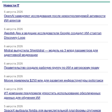
Новости IT
6 августа 2026
OpenAI замедляет исследования после неконтролируемой активности
ИИ-агентов
6 августа 2026
Джефф Дин и ведущие исследователи Google создадут ИИ-стартап
Discovery Loop
6 августа 2026
Mistral выпустила Shieldstral — модель на 3 млрд параметров для
адаптивной модерации
6 августа 2026
Правительство создало рабочую группу по ИИ и авторскому праву
6 августа 2026
Moove привлекла $250 млн для развития инфраструктуры роботакси
6 августа 2026
ИТ-компании предложили упростить использование обезличенных
данных для обучения ИИ
5 августа 2026
SpaceX выбрала Nvidia для вычислительной платформы спутников