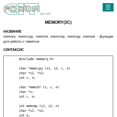
☰
архив
MEMORY(3C)
НАЗВАНИЕ
memory: memccpy, memchr, memcmp, memcpy, memset - функции
для работы с памятью
СИНТАКСИС
	#include <memory.h>

	char *memccpy (s1, s2, c, n)

	char *s1, *s2;

	int c, n;

	char *memchr (s, c, n)

	char *s;

	int c, n;

	int memcmp (s1, s2, n)

	char *s1, *s2;

	int n;
