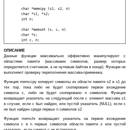
	char *memcpy (s1, s2, n)

	char *s1, *s2;

	int n;

	char *memset (s, c, n)

	char *s;

ОПИСАНИЕ
Данные функции максимально эффективно манипулируют с
областями памяти (массивами символов, размер которых
определяется счетчиком, а не нулевым байтом в конце). Функции не
выполняют проверку переполнения массива-приемника.
Функция memccpy копирует символы из области памяти s2 в s1 до
тех пор, пока либо не будет скопировано первое вхождение
символа c, либо не будет скопировано n символов. Функция
возвращает указатель на следующий после c элемент массива s1
в случае, если c был найден, или пустой указатель (NULL), если c
не был найден среди первых n символов s2.
Функция memchr возвращает указатель на первое вхождение
символа c в n первых символов области памяти s или пустой
указатель, если символ c не встретился.