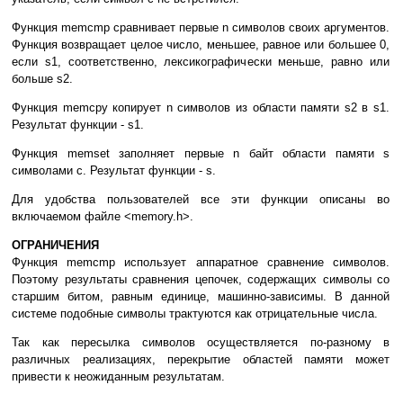
Функция memcmp сравнивает первые n символов своих аргументов.
Функция возвращает целое число, меньшее, равное или большее 0,
если s1, соответственно, лексикографически меньше, равно или
больше s2.
Функция memcpy копирует n символов из области памяти s2 в s1.
Результат функции - s1.
Функция memset заполняет первые n байт области памяти s
символами c. Результат функции - s.
Для удобства пользователей все эти функции описаны во
включаемом файле <memory.h>.
ОГРАНИЧЕНИЯ
Функция memcmp использует аппаратное сравнение символов.
Поэтому результаты сравнения цепочек, содержащих символы со
старшим битом, равным единице, машинно-зависимы. В данной
системе подобные символы трактуются как отрицательные числа.
Так как пересылка символов осуществляется по-разному в
различных реализациях, перекрытие областей памяти может
привести к неожиданным результатам.