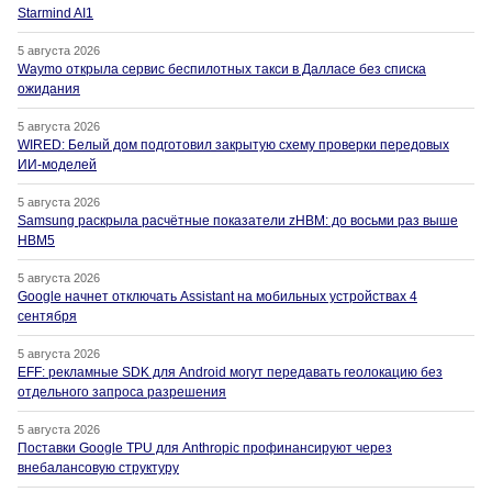
Starmind AI1
5 августа 2026
Waymo открыла сервис беспилотных такси в Далласе без списка
ожидания
5 августа 2026
WIRED: Белый дом подготовил закрытую схему проверки передовых
ИИ-моделей
5 августа 2026
Samsung раскрыла расчётные показатели zHBM: до восьми раз выше
HBM5
5 августа 2026
Google начнет отключать Assistant на мобильных устройствах 4
сентября
5 августа 2026
EFF: рекламные SDK для Android могут передавать геолокацию без
отдельного запроса разрешения
5 августа 2026
Поставки Google TPU для Anthropic профинансируют через
внебалансовую структуру