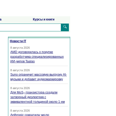
а
Курсы и книги
🔍
Новости IT
8 августа 2026
AMD договорилась о покупке
разработчика специализированных
ИИ-чипов Taalas
8 августа 2026
Suno ограничит массовую выгрузку AI-
музыки и добавит аудиомаркировку
8 августа 2026
Для MoS₂-транзистора создали
затворный диэлектрик с
эквивалентной толщиной около 1 нм
8 августа 2026
Anthropic сократила число