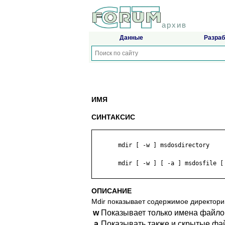
архив
Данные
Разраб
ИМЯ
СИНТАКСИС
       mdir [ -w ] msdosdirectory

       mdir [ -w ] [ -a ] msdosfile [ 
ОПИСАНИЕ
Mdir показывает содержимое директо
w
Показывает только имена файлов
a
Показывать также и скрытые фа