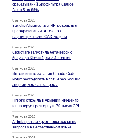
срабатываний биофильтра Claude
Fable 5 на 85%
8 августа 2026
Backflip AI выпустила ИИ-модель для
преобразования 3D-сканов в
параметрические CAD-модели
8 августа 2026
Cloudflare запустила бета-версию
браузера Kitesurf для ИИ-агентов
8 августа 2026
Интенсивные задания Claude Code
могут расходовать в сотни раз больше
энергии, чем чат-запросы
8 августа 2026
Firebird открыла в Армении ИИ-центр
и планирует развернуть 70 тысяч GPU
7 августа 2026
Airbnb протестирует поиск жилья по
запросам на естественном языке
7 августа 2026