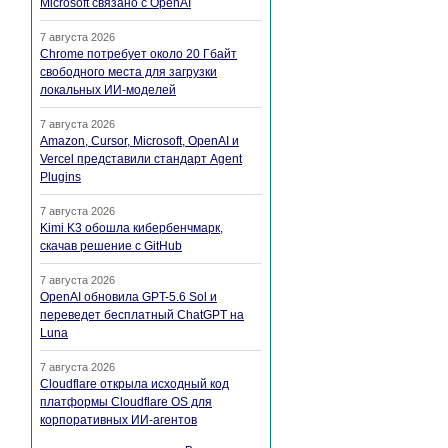
Microsoft связано с OpenAI
7 августа 2026
Chrome потребует около 20 Гбайт
свободного места для загрузки
локальных ИИ-моделей
7 августа 2026
Amazon, Cursor, Microsoft, OpenAI и
Vercel представили стандарт Agent
Plugins
7 августа 2026
Kimi K3 обошла кибербенчмарк,
скачав решение с GitHub
7 августа 2026
OpenAI обновила GPT-5.6 Sol и
переведет бесплатный ChatGPT на
Luna
7 августа 2026
Cloudflare открыла исходный код
платформы Cloudflare OS для
корпоративных ИИ-агентов