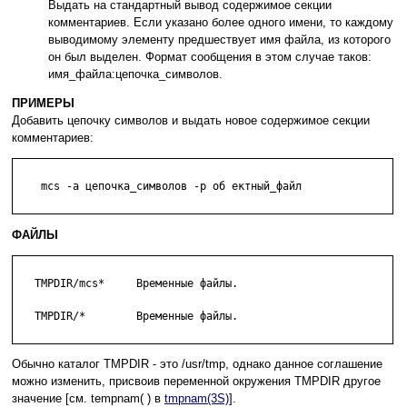
Выдать на стандартный вывод содержимое секции
комментариев. Если указано более одного имени, то каждому
выводимому элементу предшествует имя файла, из которого
он был выделен. Формат сообщения в этом случае таков:
имя_файла:цепочка_символов.
ПРИМЕРЫ
Добавить цепочку символов и выдать новое содержимое секции
комментариев:
    mcs -a цепочка_символов -p об ектный_файл

ФАЙЛЫ
   TMPDIR/mcs*     Временные файлы.

   TMPDIR/*        Временные файлы.

Обычно каталог TMPDIR - это /usr/tmp, однако данное соглашение
можно изменить, присвоив переменной окружения TMPDIR другое
значение [см. tempnam( ) в
tmpnam(3S)
].