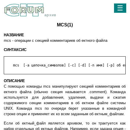
☰
архив
MCS(1)
НАЗВАНИЕ
mcs - операции с секцией комментариев об ектного файла
СИНТАКСИС
    mcs  [-a цепочка_символов] [-c] [-d] [-n имя] [-p] об ектн
ОПИСАНИЕ
С помощью команды mcs манипулируют секцией комментариев об
ектного файла (обычно секция называется .comment). Команда
используется для добавления, удаления, выдачи и сжатия
содержимого секции комментариев в об ектном файле системы
UNIX. Команда mcs по очереди берет указанные в командной
строке опции и применяет их ко всем заданным об ектным_файлам.
Если об ектный_файл является архивом, то он трактуется как
набор отдельных об ектных файлов. Например, если задана опция -