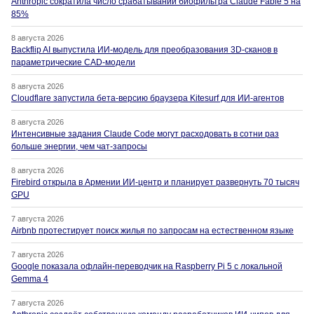
Anthropic сократила число срабатываний биофильтра Claude Fable 5 на
85%
8 августа 2026
Backflip AI выпустила ИИ-модель для преобразования 3D-сканов в
параметрические CAD-модели
8 августа 2026
Cloudflare запустила бета-версию браузера Kitesurf для ИИ-агентов
8 августа 2026
Интенсивные задания Claude Code могут расходовать в сотни раз
больше энергии, чем чат-запросы
8 августа 2026
Firebird открыла в Армении ИИ-центр и планирует развернуть 70 тысяч
GPU
7 августа 2026
Airbnb протестирует поиск жилья по запросам на естественном языке
7 августа 2026
Google показала офлайн-переводчик на Raspberry Pi 5 с локальной
Gemma 4
7 августа 2026