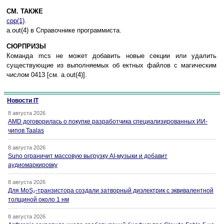
СМ. ТАКЖЕ
cpp(1)
.
a.out(4) в Справочнике программиста.
СЮРПРИЗЫ
Команда mcs не может добавить новые секции или удалить
существующие из выполняемых об ектных файлов с магическим
числом 0413 [см. a.out(4)].
Новости IT
8 августа 2026
AMD договорилась о покупке разработчика специализированных ИИ-
чипов Taalas
8 августа 2026
Suno ограничит массовую выгрузку AI-музыки и добавит
аудиомаркировку
8 августа 2026
Для MoS₂-транзистора создали затворный диэлектрик с эквивалентной
толщиной около 1 нм
8 августа 2026