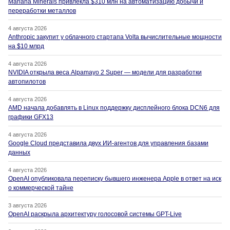
Mariana Minerals привлекла $310 млн на автоматизацию добычи и
переработки металлов
4 августа 2026
Anthropic закупит у облачного стартапа Volta вычислительные мощности
на $10 млрд
4 августа 2026
NVIDIA открыла веса Alpamayo 2 Super — модели для разработки
автопилотов
4 августа 2026
AMD начала добавлять в Linux поддержку дисплейного блока DCN6 для
графики GFX13
4 августа 2026
Google Cloud представила двух ИИ-агентов для управления базами
данных
4 августа 2026
OpenAI опубликовала переписку бывшего инженера Apple в ответ на иск
о коммерческой тайне
3 августа 2026
OpenAI раскрыла архитектуру голосовой системы GPT-Live