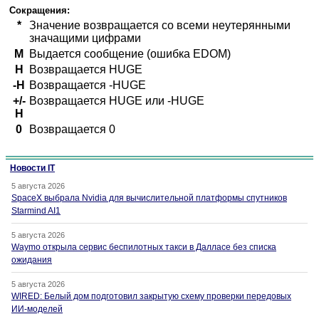
Сокращения:
*
Значение возвращается со всеми неутерянными
значащими цифрами
M
Выдается сообщение (ошибка EDOM)
H
Возвращается HUGE
-H
Возвращается -HUGE
+/-
Возвращается HUGE или -HUGE
H
0
Возвращается 0
Новости IT
5 августа 2026
SpaceX выбрала Nvidia для вычислительной платформы спутников
Starmind AI1
5 августа 2026
Waymo открыла сервис беспилотных такси в Далласе без списка
ожидания
5 августа 2026
WIRED: Белый дом подготовил закрытую схему проверки передовых
ИИ-моделей