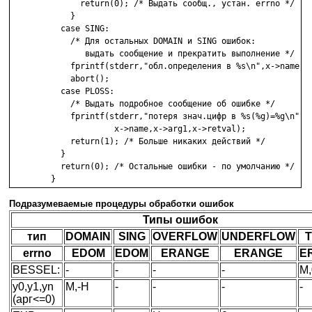
	      return(0); /* Выдать сообщ., устан. errno */

	    }

	  case SING:

	    /* Для остальных DOMAIN и SING ошибок:

	       выдать сообщение и прекратить выполнение */

	    fprintf(stderr,"обл.определения в %s\n",x->name);

	    abort();

	  case PLOSS:

	    /* Выдать подробное сообщение об ошибке */

	    fprintf(stderr,"потеря знач.цифр в %s(%g)=%g\n",

	             x->name,x->arg1,x->retval);

	    return(1); /* Больше никаких действий */

	  }

	  return(0); /* Остальные ошибки - по умолчанию */

Подразумеваемые процедуры обработки ошибок
Типы ошибок
тип
DOMAIN
SING
OVERFLOW
UNDERFLOW
errno
EDOM
EDOM
ERANGE
ERANGE
E
BESSEL:
-
-
-
-
M,
y0,y1,yn
M,-H
-
-
-
-
(арг<=0)