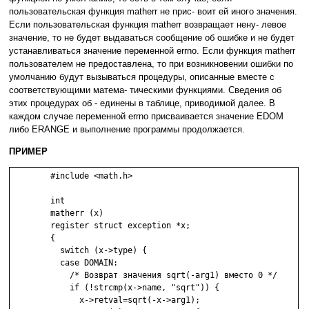
пользовательская функция matherr не прис- воит ей иного значения.
Если пользовательская функция matherr возвращает нену- левое
значение, то не будет выдаваться сообщение об ошибке и не будет
устанавливаться значение переменной errno. Если функция matherr
пользователем не предоставлена, то при возникновении ошибки по
умолчанию будут вызываться процедуры, описанные вместе с
соответствующими матема- тическими функциями. Сведения об
этих процедурах об - единены в таблице, приводимой далее. В
каждом случае переменной errno присваивается значение EDOM
либо ERANGE и выполнение программы продолжается.
ПРИМЕР
	#include <math.h>

	int

	matherr (x)

	register struct exception *x;

	{

	  switch (x->type) {

	  case DOMAIN:

	    /* Возврат значения sqrt(-arg1) вместо 0 */

	    if (!strcmp(x->name, "sqrt")) {

	      x->retval=sqrt(-x->arg1);
