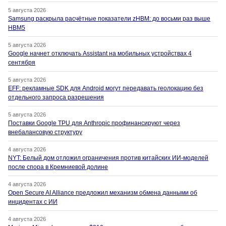
5 августа 2026
Samsung раскрыла расчётные показатели zHBM: до восьми раз выше
HBM5
5 августа 2026
Google начнет отключать Assistant на мобильных устройствах 4
сентября
5 августа 2026
EFF: рекламные SDK для Android могут передавать геолокацию без
отдельного запроса разрешения
5 августа 2026
Поставки Google TPU для Anthropic профинансируют через
внебалансовую структуру
4 августа 2026
NYT: Белый дом отложил ограничения против китайских ИИ-моделей
после спора в Кремниевой долине
4 августа 2026
Open Secure AI Alliance предложил механизм обмена данными об
инцидентах с ИИ
4 августа 2026