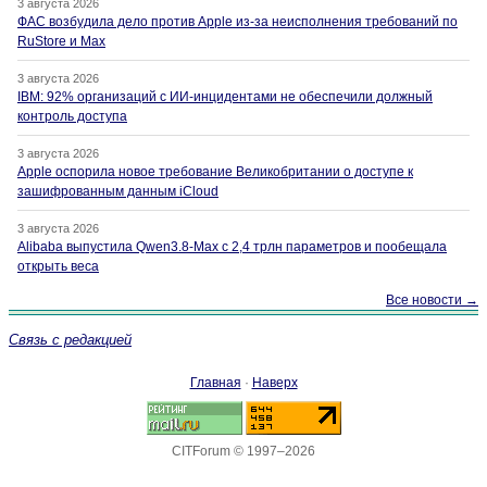
3 августа 2026
ФАС возбудила дело против Apple из-за неисполнения требований по
RuStore и Max
3 августа 2026
IBM: 92% организаций с ИИ-инцидентами не обеспечили должный
контроль доступа
3 августа 2026
Apple оспорила новое требование Великобритании о доступе к
зашифрованным данным iCloud
3 августа 2026
Alibaba выпустила Qwen3.8-Max с 2,4 трлн параметров и пообещала
открыть веса
Все новости →
Связь с редакцией
Главная
·
Наверх
CITForum © 1997–2026