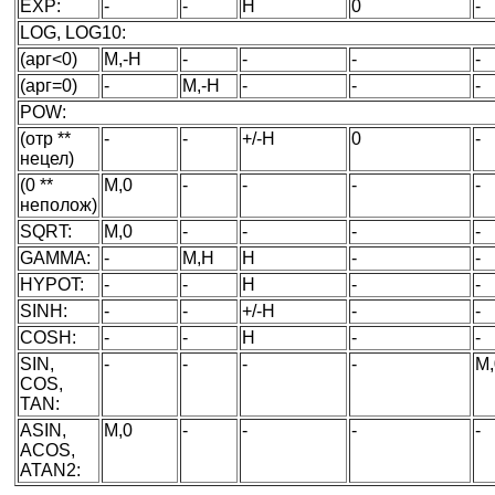
EXP:
-
-
H
0
-
LOG, LOG10:
(арг<0)
M,-H
-
-
-
-
(арг=0)
-
M,-H
-
-
-
POW:
(отр **
-
-
+/-H
0
-
нецел)
(0 **
M,0
-
-
-
-
неполож)
SQRT:
M,0
-
-
-
-
GAMMA:
-
M,H
H
-
-
HYPOT:
-
-
H
-
-
SINH:
-
-
+/-H
-
-
COSH:
-
-
H
-
-
SIN,
-
-
-
-
M,
COS,
TAN:
ASIN,
M,0
-
-
-
-
ACOS,
ATAN2: