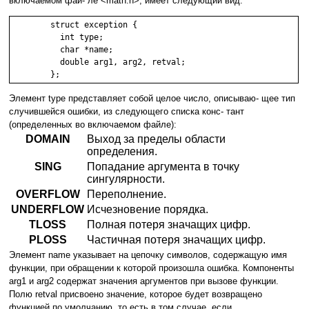
включаемом фай- ле <math.h>, имеет следующий вид:
	struct exception {

	  int type;

	  char *name;

	  double arg1, arg2, retval;

Элемент type представляет собой целое число, описываю- щее тип
случившейся ошибки, из следующего списка конс- тант
(определенных во включаемом файле):
DOMAIN
Выход за пределы области
определения.
SING
Попадание аргумента в точку
сингулярности.
OVERFLOW
Переполнение.
UNDERFLOW
Исчезновение порядка.
TLOSS
Полная потеря значащих цифр.
PLOSS
Частичная потеря значащих цифр.
Элемент name указывает на цепочку символов, содержащую имя
функции, при обращении к которой произошла ошибка. Компоненты
arg1 и arg2 содержат значения аргументов при вызове функции.
Полю retval присвоено значение, которое будет возвращено
функцией по умолчанию, то есть в том случае, если