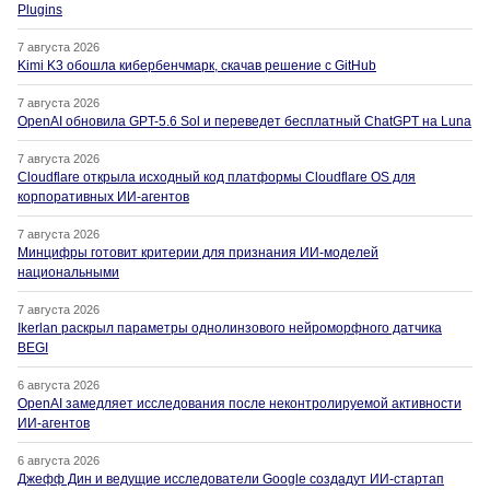
Plugins
7 августа 2026
Kimi K3 обошла кибербенчмарк, скачав решение с GitHub
7 августа 2026
OpenAI обновила GPT-5.6 Sol и переведет бесплатный ChatGPT на Luna
7 августа 2026
Cloudflare открыла исходный код платформы Cloudflare OS для
корпоративных ИИ-агентов
7 августа 2026
Минцифры готовит критерии для признания ИИ-моделей
национальными
7 августа 2026
Ikerlan раскрыл параметры однолинзового нейроморфного датчика
BEGI
6 августа 2026
OpenAI замедляет исследования после неконтролируемой активности
ИИ-агентов
6 августа 2026
Джефф Дин и ведущие исследователи Google создадут ИИ-стартап