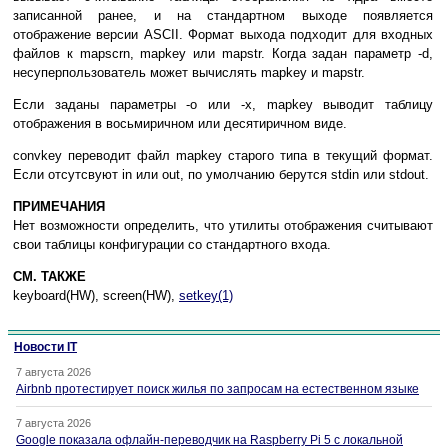
записанной ранее, и на стандартном выходе появляется
отображение версии ASCII. Формат выхода подходит для входных
файлов к mapscrn, mapkey или mapstr. Когда задан параметр -d,
несуперпользователь может вычислять mapkey и mapstr.
Если заданы параметры -o или -x, mapkey выводит таблицу
отображения в восьмиричном или десятиричном виде.
convkey переводит файл mapkey старого типа в текущий формат.
Если отсутсвуют in или out, по умолчанию берутся stdin или stdout.
ПРИМЕЧАНИЯ
Нет возможности определить, что утилиты отображения считывают
свои таблицы конфигурации со стандартного входа.
СМ. ТАКЖЕ
keyboard(HW), screen(HW),
setkey(1)
Новости IT
7 августа 2026
Airbnb протестирует поиск жилья по запросам на естественном языке
7 августа 2026
Google показала офлайн-переводчик на Raspberry Pi 5 с локальной