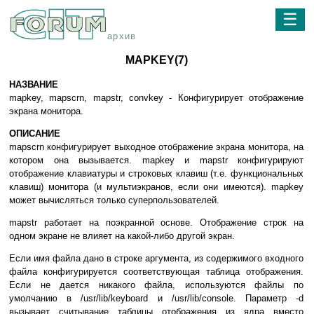
☰
архив
MAPKEY(7)
НАЗВАНИЕ
mapkey, mapscrn, mapstr, convkey - Конфигурирует отображение
экрана монитора.
ОПИСАНИЕ
mapscrn конфигурирует выходное отображение экрана монитора, на
котором она вызывается. mapkey и mapstr конфигурируют
отображение клавиатуры и строковых клавиш (т.е. функциональных
клавиш) монитора (и мультиэкранов, если они имеются). mapkey
может вычисляться только суперпользователей.
mapstr работает на поэкранной основе. Отображение строк на
одном экране не влияет на какой-либо другой экран.
Если имя файла дано в строке аргумента, из содержимого входного
файла конфигурируется соответствующая таблица отображения.
Если не дается никакого файла, используются файлы по
умолчанию в /usr/lib/keyboard и /usr/lib/console. Параметр -d
вызывает считывание таблицы отображения из ядра вместо