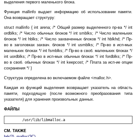
выделения первого маленького блока.
Функция mallinfo выдает информацию об использовании памяти.
Она возвращает структуру:
struct mallinfo { int arena; /* Общий размер выделенного пр-ва */ int
ordblks; /* Число обычных блоков */ int smblks; /* Число маленьких
блоков */ int hblks; /* Число захваченных блоков */ int hblkhd; /* Пр-
во в заголовках захвач. блоков */ int usmblks; /* Пр-во в исп-мых
маленьких блоках */ int fsmblks; /* Пр-во в своб. маленьких блоках */
int uordblks; /* Пр-во в исп-мых обычных блоках */ int fordblks; /* Пр-
во в своб. обычных блоках */ int keepcost; /* Плата за исп-ие опции
сохранения */ }
Структура определена во включаемом файле <malloc.h>.
Каждая из функций выделения возвращает указатель на область
памяти, подходящую (после возможного преобразования типа
указателя) для хранения произвольных данных.
ФАЙЛЫ
СМ. ТАКЖЕ
brk(2)
,
malloc(3C)
.