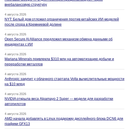
внебалансовую структуру
4 августа 2026
NYT: Белый дом отложил ограничения против китайских ИИ-моделей
после спора в Кремниевой долине
4 августа 2026
Open Secure AI Alliance предложил механизм обмена данными об
инцидентах с ИИ
4 августа 2026
Mariana Minerals привлекла $310 млн на автоматизацию добычи и
переработки металлов
4 августа 2026
Anthropic закупит у облачного стартапа Volta вычислительные мощности
на $10 млрд
4 августа 2026
NVIDIA открыла веса Alpamayo 2 Super — модели для разработки
автопилотов
4 августа 2026
AMD начала добавлять в Linux поддержку дисплейного блока DCN6 для
графики GFX13