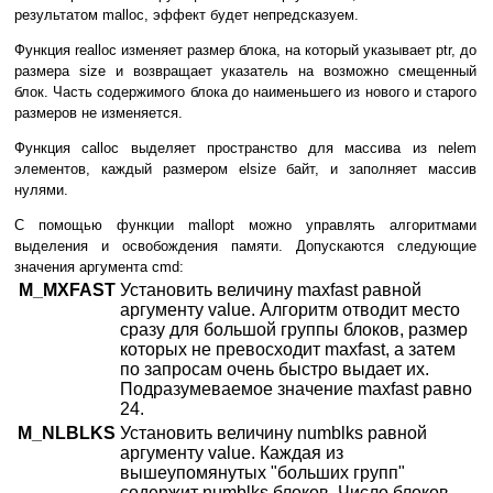
результатом malloc, эффект будет непредсказуем.
Функция realloc изменяет размер блока, на который указывает ptr, до
размера size и возвращает указатель на возможно смещенный
блок. Часть содержимого блока до наименьшего из нового и старого
размеров не изменяется.
Функция calloc выделяет пространство для массива из nelem
элементов, каждый размером elsize байт, и заполняет массив
нулями.
С помощью функции mallopt можно управлять алгоритмами
выделения и освобождения памяти. Допускаются следующие
значения аргумента cmd:
M_MXFAST
Установить величину maxfast равной
аргументу value. Алгоритм отводит место
сразу для большой группы блоков, размер
которых не превосходит maxfast, а затем
по запросам очень быстро выдает их.
Подразумеваемое значение maxfast равно
24.
M_NLBLKS
Установить величину numblks равной
аргументу value. Каждая из
вышеупомянутых "больших групп"
содержит numblks блоков. Число блоков