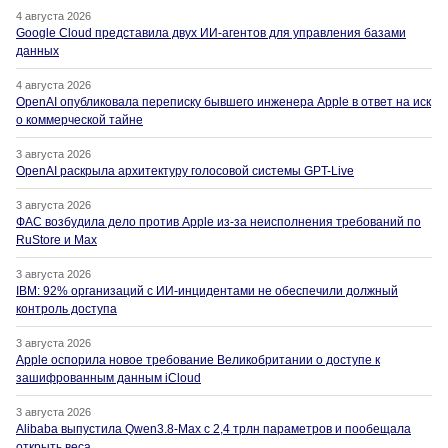
4 августа 2026
Google Cloud представила двух ИИ-агентов для управления базами
данных
4 августа 2026
OpenAI опубликовала переписку бывшего инженера Apple в ответ на иск
о коммерческой тайне
3 августа 2026
OpenAI раскрыла архитектуру голосовой системы GPT-Live
3 августа 2026
ФАС возбудила дело против Apple из-за неисполнения требований по
RuStore и Max
3 августа 2026
IBM: 92% организаций с ИИ-инцидентами не обеспечили должный
контроль доступа
3 августа 2026
Apple оспорила новое требование Великобритании о доступе к
зашифрованным данным iCloud
3 августа 2026
Alibaba выпустила Qwen3.8-Max с 2,4 трлн параметров и пообещала
открыть веса