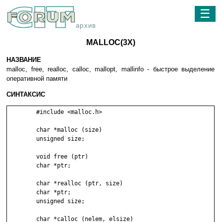
☰
архив
MALLOC(3X)
НАЗВАНИЕ
malloc, free, realloc, calloc, mallopt, mallinfo - быстрое выделение
оперативной памяти
СИНТАКСИС
	#include <malloc.h>

	char *malloc (size)

	unsigned size;

	void free (ptr)

	char *ptr;

	char *realloc (ptr, size)

	char *ptr;

	unsigned size;

	char *calloc (nelem, elsize)
