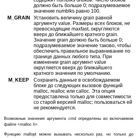
должно быть больше 0; подразумеваемое
значение numblks равно 100.
M_GRAIN
Установить величину grain равной
аргументу value. Размеры всех блоков, не
превосходящие maxfast, округляются
вверх до ближайшего кратного grain.
Значение grain должно быть больше 0;
подразумеваемое значение таково, чтобы
обеспечить правильное выравнивание по
границе данных любого типа. При
изменении grain аргумент value
округляется вверх до ближайшего
кратного значения по умолчанию.
M_KEEP
Сохранить данные в освобождаемом
блоке до следующих вызовов функций
malloc, realloc или calloc. Эта опция
предоставлена только для совместимости
со старой версией malloc; пользоваться ей
не рекомендуется.
Возможные значения аргумента cmd определены во включаемом
файле <malloc.h>.
Функцию mallopt можно вызывать несколько раз, но только до