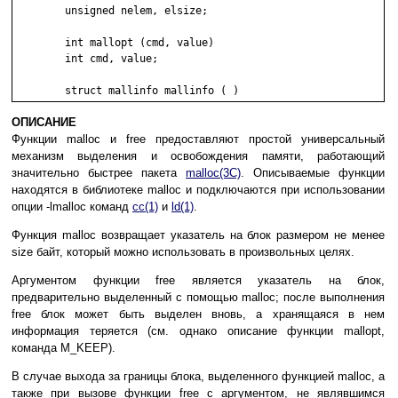
	unsigned nelem, elsize;

	int mallopt (cmd, value)

	int cmd, value;

ОПИСАНИЕ
Функции malloc и free предоставляют простой универсальный
механизм выделения и освобождения памяти, работающий
значительно быстрее пакета
malloc(3C)
. Описываемые функции
находятся в библиотеке malloc и подключаются при использовании
опции -lmalloc команд
cc(1)
и
ld(1)
.
Функция malloc возвращает указатель на блок размером не менее
size байт, который можно использовать в произвольных целях.
Аргументом функции free является указатель на блок,
предварительно выделенный с помощью malloc; после выполнения
free блок может быть выделен вновь, а хранящаяся в нем
информация теряется (см. однако описание функции mallopt,
команда M_KEEP).
В случае выхода за границы блока, выделенного функцией malloc, а
также при вызове функции free с аргументом, не являвшимся