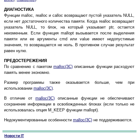
ДИАГНОСТИКА
Функции malloc, realloc и calloc возвращают пустой указатель NULL,
если нет достаточного количества памяти. Когда realloc возвращает
указатель NULL, то блок, на который указывает ptr, остается
неизменным. Если функция mallopt вызывается после выделения
памяти или ее аргументы cmd или value имеют недопустимые
значения, то возвращается не ноль. В противном случае результат
равен нулю.
ПРЕДОСТЕРЕЖЕНИЯ
По сравнению с пакетом
malloc(3C)
описанные функции расходуют
память менее экономно.
Размер программы также оказывается больше, чем при
использовании
malloc(3C)
.
В отличие от
malloc(3C)
описанные функции не обеспечивают
сохранение информации в освобожденных блоках (если только не
использовалась опция M_KEEP функции mallopt).
Недокументированные особенности
malloc(3C)
не поддерживаются.
Новости IT