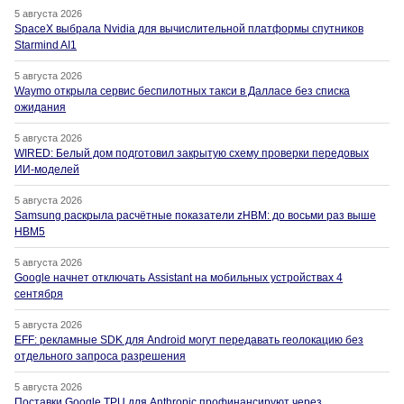
5 августа 2026
SpaceX выбрала Nvidia для вычислительной платформы спутников
Starmind AI1
5 августа 2026
Waymo открыла сервис беспилотных такси в Далласе без списка
ожидания
5 августа 2026
WIRED: Белый дом подготовил закрытую схему проверки передовых
ИИ-моделей
5 августа 2026
Samsung раскрыла расчётные показатели zHBM: до восьми раз выше
HBM5
5 августа 2026
Google начнет отключать Assistant на мобильных устройствах 4
сентября
5 августа 2026
EFF: рекламные SDK для Android могут передавать геолокацию без
отдельного запроса разрешения
5 августа 2026
Поставки Google TPU для Anthropic профинансируют через