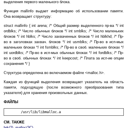
выделения первого маленького блока.
Функция mallinfo выдает информацию об использовании памяти.
Она возвращает структуру:
struct mallinfo { int arena; /* Общий размер выделенного пр-ва */ int
ordblks; /* Число обычных блоков */ int smblks; /* Число маленьких
блоков */ int hblks; /* Число захваченных блоков */ int hblkhd; /* Пр-
во в заголовках захвач. блоков */ int usmblks; /* Пр-во в исп-мых
маленьких блоках */ int fsmblks; /* Пр-во в своб. маленьких блоках */
int uordblks; /* Пр-во в исп-мых обычных блоках */ int fordblks; /* Пр-
во в своб. обычных блоках */ int keepcost; /* Плата за исп-ие опции
сохранения */ }
Структура определена во включаемом файле <malloc.h>.
Каждая из функций выделения возвращает указатель на область
памяти, подходящую (после возможного преобразования типа
указателя) для хранения произвольных данных.
ФАЙЛЫ
СМ. ТАКЖЕ
brk(2)
,
malloc(3C)
.