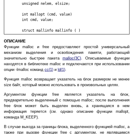
	unsigned nelem, elsize;

	int mallopt (cmd, value)

	int cmd, value;

ОПИСАНИЕ
Функции malloc и free предоставляют простой универсальный
механизм выделения и освобождения памяти, работающий
значительно быстрее пакета
malloc(3C)
. Описываемые функции
находятся в библиотеке malloc и подключаются при использовании
опции -lmalloc команд
cc(1)
и
ld(1)
.
Функция malloc возвращает указатель на блок размером не менее
size байт, который можно использовать в произвольных целях.
Аргументом функции free является указатель на блок,
предварительно выделенный с помощью malloc; после выполнения
free блок может быть выделен вновь, а хранящаяся в нем
информация теряется (см. однако описание функции mallopt,
команда M_KEEP).
В случае выхода за границы блока, выделенного функцией malloc, а
также при вызове функции free с аргументом, не являвшимся