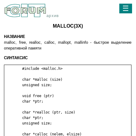
☰
архив
MALLOC(3X)
НАЗВАНИЕ
malloc, free, realloc, calloc, mallopt, mallinfo - быстрое выделение
оперативной памяти
СИНТАКСИС
	#include <malloc.h>

	char *malloc (size)

	unsigned size;

	void free (ptr)

	char *ptr;

	char *realloc (ptr, size)

	char *ptr;

	unsigned size;

	char *calloc (nelem, elsize)
