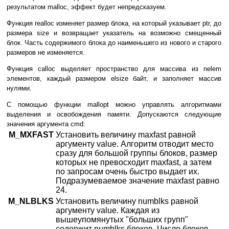
результатом malloc, эффект будет непредсказуем.
Функция realloc изменяет размер блока, на который указывает ptr, до
размера size и возвращает указатель на возможно смещенный
блок. Часть содержимого блока до наименьшего из нового и старого
размеров не изменяется.
Функция calloc выделяет пространство для массива из nelem
элементов, каждый размером elsize байт, и заполняет массив
нулями.
С помощью функции mallopt можно управлять алгоритмами
выделения и освобождения памяти. Допускаются следующие
значения аргумента cmd:
M_MXFAST
Установить величину maxfast равной
аргументу value. Алгоритм отводит место
сразу для большой группы блоков, размер
которых не превосходит maxfast, а затем
по запросам очень быстро выдает их.
Подразумеваемое значение maxfast равно
24.
M_NLBLKS
Установить величину numblks равной
аргументу value. Каждая из
вышеупомянутых "больших групп"
содержит numblks блоков. Число блоков