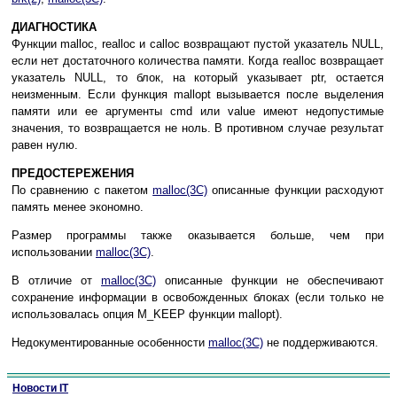
ДИАГНОСТИКА
Функции malloc, realloc и calloc возвращают пустой указатель NULL,
если нет достаточного количества памяти. Когда realloc возвращает
указатель NULL, то блок, на который указывает ptr, остается
неизменным. Если функция mallopt вызывается после выделения
памяти или ее аргументы cmd или value имеют недопустимые
значения, то возвращается не ноль. В противном случае результат
равен нулю.
ПРЕДОСТЕРЕЖЕНИЯ
По сравнению с пакетом
malloc(3C)
описанные функции расходуют
память менее экономно.
Размер программы также оказывается больше, чем при
использовании
malloc(3C)
.
В отличие от
malloc(3C)
описанные функции не обеспечивают
сохранение информации в освобожденных блоках (если только не
использовалась опция M_KEEP функции mallopt).
Недокументированные особенности
malloc(3C)
не поддерживаются.
Новости IT