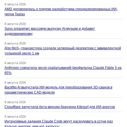
8 августа 2026
AMD договорилась о покупке разработчика специализированных ИИ-
чипов Taalas
8 августа 2026
Suno ограничит массовую выгрузку AI-музыки и добавит
аудиомаркировку
8 августа 2026
Для MoS₂-транзистора создали затворный диэлектрик с эквивалентной
толщиной около 1 нм
8 августа 2026
Anthropic сократила число срабатываний биофильтра Claude Fable 5 на
85%
8 августа 2026
Backflip AI выпустила ИИ-модель для преобразования 3D-сканов в
параметрические CAD-модели
8 августа 2026
Cloudflare запустила бета-версию браузера Kitesurf для ИИ-агентов
8 августа 2026
Интенсивные задания Claude Code могут расходовать в сотни раз
больше энергии, чем чат-запросы