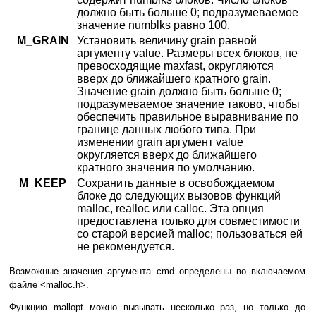
должно быть больше 0; подразумеваемое
значение numblks равно 100.
M_GRAIN
Установить величину grain равной
аргументу value. Размеры всех блоков, не
превосходящие maxfast, округляются
вверх до ближайшего кратного grain.
Значение grain должно быть больше 0;
подразумеваемое значение таково, чтобы
обеспечить правильное выравнивание по
границе данных любого типа. При
изменении grain аргумент value
округляется вверх до ближайшего
кратного значения по умолчанию.
M_KEEP
Сохранить данные в освобождаемом
блоке до следующих вызовов функций
malloc, realloc или calloc. Эта опция
предоставлена только для совместимости
со старой версией malloc; пользоваться ей
не рекомендуется.
Возможные значения аргумента cmd определены во включаемом
файле <malloc.h>.
Функцию mallopt можно вызывать несколько раз, но только до