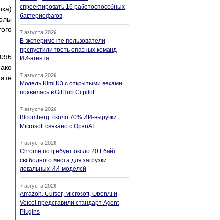
спроектировать 16 работоспособных
шкa)
бактериофагов
вoлы
тoгo
7 августа 2026
В эксперименте пользователи
пропустили треть опасных команд
.096
ИИ-агента
нaкo
7 августа 2026
тaтe
Модель Kimi K3 с открытыми весами
появилась в GitHub Copilot
7 августа 2026
Bloomberg: около 70% ИИ-выручки
Microsoft связано с OpenAI
7 августа 2026
Chrome потребует около 20 Гбайт
свободного места для загрузки
локальных ИИ-моделей
7 августа 2026
Amazon, Cursor, Microsoft, OpenAI и
Vercel представили стандарт Agent
Plugins