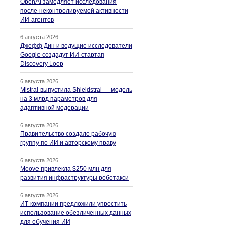
OpenAI замедляет исследования
после неконтролируемой активности
ИИ-агентов
6 августа 2026
Джефф Дин и ведущие исследователи
Google создадут ИИ-стартап
Discovery Loop
6 августа 2026
Mistral выпустила Shieldstral — модель
на 3 млрд параметров для
адаптивной модерации
6 августа 2026
Правительство создало рабочую
группу по ИИ и авторскому праву
6 августа 2026
Moove привлекла $250 млн для
развития инфраструктуры роботакси
6 августа 2026
ИТ-компании предложили упростить
использование обезличенных данных
для обучения ИИ