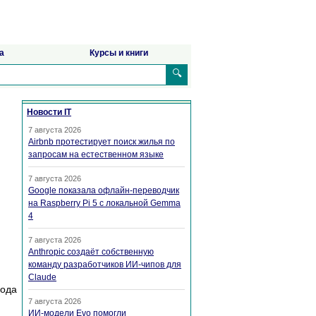
а
Курсы и книги
🔍
Новости IT
7 августа 2026
Airbnb протестирует поиск жилья по
запросам на естественном языке
7 августа 2026
Google показала офлайн-переводчик
на Raspberry Pi 5 с локальной Gemma
4
7 августа 2026
Anthropic создаёт собственную
команду разработчиков ИИ-чипов для
Claude
вoдa
7 августа 2026
ИИ-модели Evo помогли