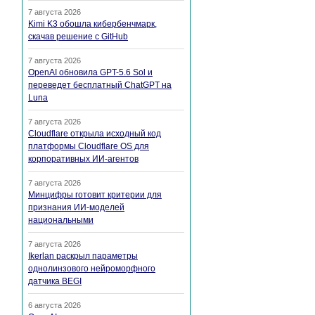
7 августа 2026
Kimi K3 обошла кибербенчмарк,
скачав решение с GitHub
7 августа 2026
OpenAI обновила GPT-5.6 Sol и
переведет бесплатный ChatGPT на
Luna
7 августа 2026
Cloudflare открыла исходный код
платформы Cloudflare OS для
корпоративных ИИ-агентов
7 августа 2026
Минцифры готовит критерии для
признания ИИ-моделей
национальными
7 августа 2026
Ikerlan раскрыл параметры
однолинзового нейроморфного
датчика BEGI
6 августа 2026