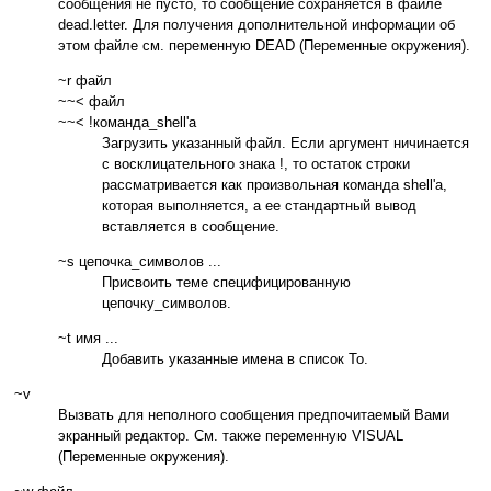
сообщения не пусто, то сообщение сохраняется в файле
dead.letter. Для получения дополнительной информации об
этом файле см. переменную DEAD (Переменные окружения).
~r файл
~~< файл
~~< !команда_shell'а
Загрузить указанный файл. Если аргумент ничинается
с восклицательного знака !, то остаток строки
рассматривается как произвольная команда shell'а,
которая выполняется, а ее стандартный вывод
вставляется в сообщение.
~s цепочка_символов ...
Присвоить теме специфицированную
цепочку_символов.
~t имя ...
Добавить указанные имена в список To.
~v
Вызвать для неполного сообщения предпочитаемый Вами
экранный редактор. См. также переменную VISUAL
(Переменные окружения).