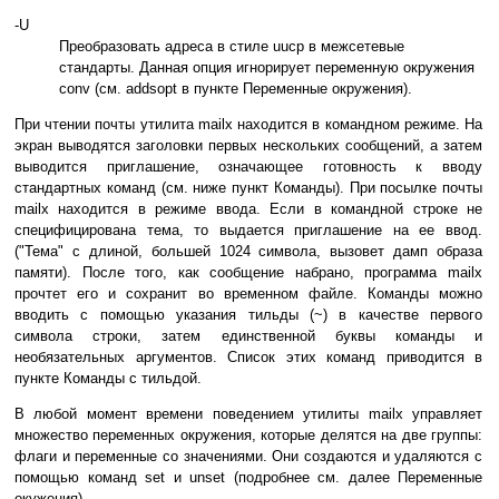
-U
Преобразовать адреса в стиле uucp в межсетевые
стандарты. Данная опция игнорирует переменную окружения
conv (см. addsopt в пункте Переменные окружения).
При чтении почты утилита mailx находится в командном режиме. На
экран выводятся заголовки первых нескольких сообщений, а затем
выводится приглашение, означающее готовность к вводу
стандартных команд (см. ниже пункт Команды). При посылке почты
mailx находится в режиме ввода. Если в командной строке не
специфицирована тема, то выдается приглашение на ее ввод.
("Тема" с длиной, большей 1024 символа, вызовет дамп образа
памяти). После того, как сообщение набрано, программа mailx
прочтет его и сохранит во временном файле. Команды можно
вводить с помощью указания тильды (~) в качестве первого
символа строки, затем единственной буквы команды и
необязательных аргументов. Список этих команд приводится в
пункте Команды с тильдой.
В любой момент времени поведением утилиты mailx управляет
множество переменных окружения, которые делятся на две группы:
флаги и переменные со значениями. Они создаются и удаляются с
помощью команд set и unset (подробнее см. далее Переменные
окужения).