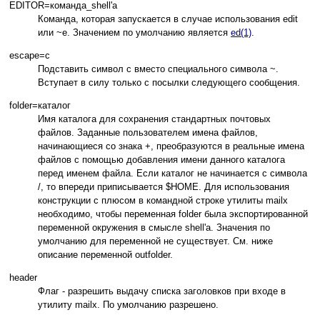
EDITOR=команда_shell'а
Команда, которая запускается в случае использования edit
или ~e. Значением по умолчанию является
ed(1)
.
escape=c
Подставить символ c вместо специального символа ~.
Вступает в силу только с посылки следующего сообщения.
folder=каталог
Имя каталога для сохранения стандартных почтовых
файлов. Заданные пользователем имена файлов,
начинающиеся со знака +, преобразуются в реальные имена
файлов с помощью добавления имени данного каталога
перед именем файла. Если каталог не начинается с символа
/, то впереди приписывается $HOME. Для использования
конструкции с плюсом в командной строке утилиты mailx
необходимо, чтобы переменная folder была экспортированной
переменной окружения в смысле shell'а. Значения по
умолчанию для переменной не существует. См. ниже
описание переменной outfolder.
header
Флаг - разрешить выдачу списка заголовков при входе в
утилиту mailx. По умолчанию разрешено.