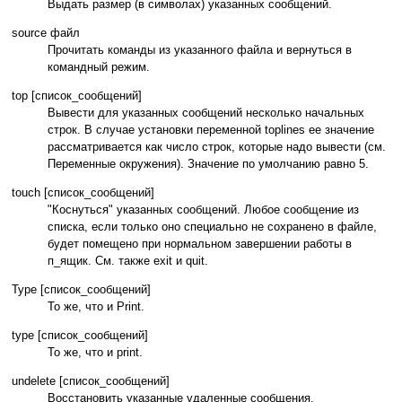
Выдать размер (в символах) указанных сообщений.
source файл
Прочитать команды из указанного файла и вернуться в
командный режим.
top [список_сообщений]
Вывести для указанных сообщений несколько начальных
строк. В случае установки переменной toplines ее значение
рассматривается как число строк, которые надо вывести (см.
Переменные окружения). Значение по умолчанию равно 5.
touch [список_сообщений]
"Коснуться" указанных сообщений. Любое сообщение из
списка, если только оно специально не сохранено в файле,
будет помещено при нормальном завершении работы в
п_ящик. См. также exit и quit.
Type [список_сообщений]
То же, что и Print.
type [список_сообщений]
То же, что и print.
undelete [список_сообщений]
Восстановить указанные удаленные сообщения.