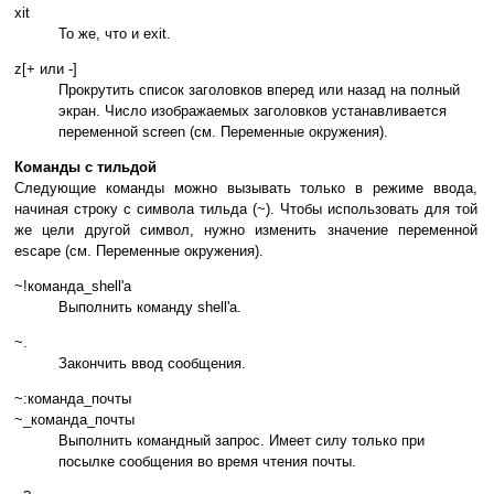
xit
То же, что и exit.
z[+ или -]
Прокрутить список заголовков вперед или назад на полный
экран. Число изображаемых заголовков устанавливается
переменной screen (см. Переменные окружения).
Команды с тильдой
Следующие команды можно вызывать только в режиме ввода,
начиная строку с символа тильда (~). Чтобы использовать для той
же цели другой символ, нужно изменить значение переменной
escape (см. Переменные окружения).
~!команда_shell'а
Выполнить команду shell'а.
~.
Закончить ввод сообщения.
~:команда_почты
~_команда_почты
Выполнить командный запрос. Имеет силу только при
посылке сообщения во время чтения почты.