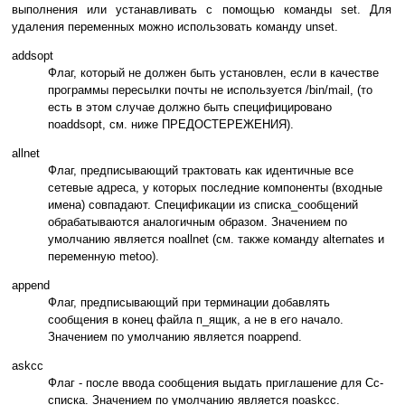
выполнения или устанавливать с помощью команды set. Для
удаления переменных можно использовать команду unset.
addsopt
Флаг, который не должен быть установлен, если в качестве
программы пересылки почты не используется /bin/mail, (то
есть в этом случае должно быть специфицировано
noaddsopt, см. ниже ПРЕДОСТЕРЕЖЕНИЯ).
allnet
Флаг, предписывающий трактовать как идентичные все
сетевые адреса, у которых последние компоненты (входные
имена) совпадают. Спецификации из списка_сообщений
обрабатываются аналогичным образом. Значением по
умолчанию является noallnet (см. также команду alternates и
переменную metoo).
append
Флаг, предписывающий при терминации добавлять
сообщения в конец файла п_ящик, а не в его начало.
Значением по умолчанию является noappend.
askcc
Флаг - после ввода сообщения выдать приглашение для Cc-
списка. Значением по умолчанию является noaskcc.