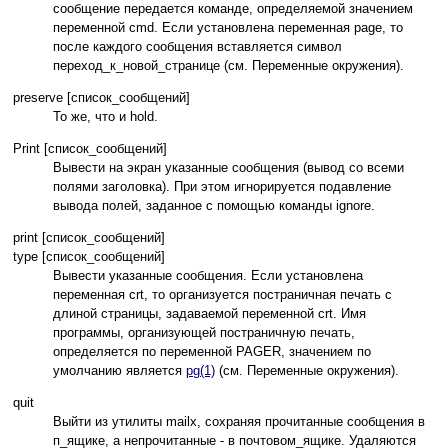
сообщение передается команде, определяемой значением
переменной cmd. Если установлена переменная page, то
после каждого сообщения вставляется символ
переход_к_новой_странице (см. Переменные окружения).
preserve [список_сообщений]
То же, что и hold.
Print [список_сообщений]
Вывести на экран указанные сообщения (вывод со всеми
полями заголовка). При этом игнорируется подавление
вывода полей, заданное с помощью команды ignore.
print [список_сообщений]
type [список_сообщений]
Вывести указанные сообщения. Если установлена
переменная crt, то организуется постраничная печать с
длиной страницы, задаваемой переменной crt. Имя
программы, организующей постраничную печать,
определяется по переменной PAGER, значением по
умолчанию является
pg(1)
(см. Переменные окружения).
quit
Выйти из утилиты mailx, сохраняя прочитанные сообщения в
п_ящике, а непрочитанные - в почтовом_ящике. Удаляются