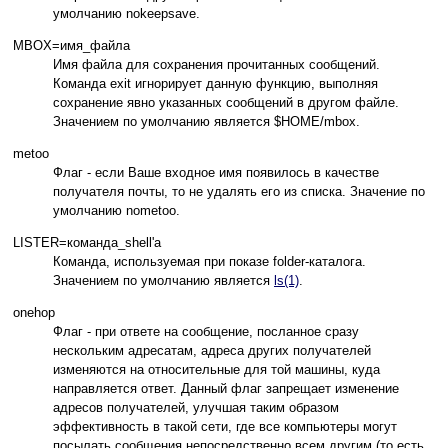
умолчанию nokeepsave.
MBOX=имя_файла
Имя файла для сохранения прочитанных сообщений.
Команда exit игнорирует данную функцию, выполняя
сохранение явно указанных сообщений в другом файле.
Значением по умолчанию является $HOME/mbox.
metoo
Флаг - если Ваше входное имя появилось в качестве
получателя почты, то не удалять его из списка. Значение по
умолчанию nometoo.
LISTER=команда_shell'а
Команда, используемая при показе folder-каталога.
Значением по умолчанию является
ls(1)
.
onehop
Флаг - при ответе на сообщение, посланное сразу
нескольким адресатам, адреса других получателей
изменяются на относительные для той машины, куда
направляется ответ. Данный флаг запрещает изменение
адресов получателей, улучшая таким образом
эффективность в такой сети, где все компьютеры могут
посылать сообщения непосредственно всем другим (то есть