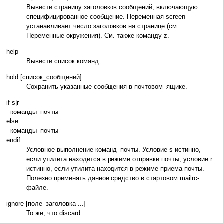
Вывести страницу заголовков сообщений, включающую
специфицированное сообщение. Переменная screen
устанавливает число заголовков на странице (см.
Переменные окружения). См. также команду z.
help
Вывести список команд.
hold [список_сообщений]
Сохранить указанные сообщения в почтовом_ящике.
if s|r
команды_почты
else
команды_почты
endif
Условное выполнение команд_почты. Условие s истинно,
если утилита находится в режиме отправки почты; условие r
истинно, если утилита находится в режиме приема почты.
Полезно применять данное средство в стартовом mailrc-
файле.
ignore [поле_заголовка ...]
То же, что discard.