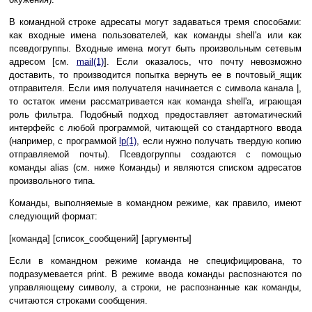
В командной строке адресаты могут задаваться тремя способами:
как входные имена пользователей, как команды shell'а или как
псевдогруппы. Входные имена могут быть произвольным сетевым
адресом [см.
mail(1)
]. Если оказалось, что почту невозможно
доставить, то производится попытка вернуть ее в почтовый_ящик
отправителя. Если имя получателя начинается с символа канала |,
то остаток имени рассматривается как команда shell'а, играющая
роль фильтра. Подобный подход предоставляет автоматический
интерфейс с любой программой, читающей со стандартного ввода
(например, с программой
lp(1)
, если нужно получать твердую копию
отправляемой почты). Псевдогруппы создаются с помощью
команды alias (см. ниже Команды) и являются списком адресатов
произвольного типа.
Команды, выполняемые в командном режиме, как правило, имеют
следующий формат:
[команда] [список_сообщений] [аргументы]
Если в командном режиме команда не специфицирована, то
подразумевается print. В режиме ввода команды распознаются по
управляющему символу, а строки, не распознанные как команды,
считаются строками сообщения.