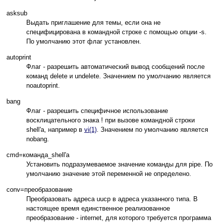
asksub
Выдать приглашение для темы, если она не
специфицирована в командной строке с помощью опции -s.
По умолчанию этот флаг установлен.
autoprint
Флаг - разрешить автоматический вывод сообщений после
команд delete и undelete. Значением по умолчанию является
noautoprint.
bang
Флаг - разрешить специфичное использование
восклицательного знака ! при вызове командной строки
shell'а, например в
vi(1)
. Значением по умолчанию является
nobang.
cmd=команда_shell'а
Установить подразумеваемое значение команды для pipe. По
умолчанию значение этой переменной не определено.
conv=преобразование
Преобразовать адреса uucp в адреса указанного типа. В
настоящее время единственное реализованное
преобразование - internet, для которого требуется программа