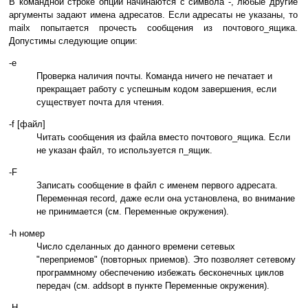
В командной строке опции начинаются с символа -, любые другие
аргументы задают имена адресатов. Если адресаты не указаны, то
mailx попытается прочесть сообщения из почтового_ящика.
Допустимы следующие опции:
-e
Проверка наличия почты. Команда ничего не печатает и
прекращает работу с успешным кодом завершения, если
существует почта для чтения.
-f [файл]
Читать сообщения из файла вместо почтового_ящика. Если
не указан файл, то используется п_ящик.
-F
Записать сообщение в файл с именем первого адресата.
Переменная record, даже если она установлена, во внимание
не принимается (см. Переменные окружения).
-h номер
Число сделанных до данного времени сетевых
"переприемов" (повторных приемов). Это позволяет сетевому
программному обеспечению избежать бесконечных циклов
передач (см. addsopt в пункте Переменные окружения).
-H