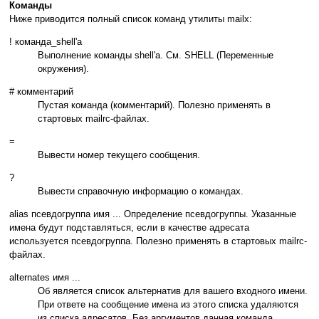
Команды
Ниже приводится полный список команд утилиты mailx:
! команда_shell'а
Выполнение команды shell'а. См. SHELL (Переменные
окружения).
# комментарий
Пустая команда (комментарий). Полезно применять в
стартовых mailrc-файлах.
=
Вывести номер текущего сообщения.
?
Вывести справочную информацию о командах.
alias псевдогруппа имя ... Определение псевдогруппы. Указанные
имена будут подставляться, если в качестве адресата
используется псевдогруппа. Полезно применять в стартовых mailrc-
файлах.
alternates имя ...
Об является список альтернатив для вашего входного имени.
При ответе на сообщение имена из этого списка удаляются
из списка адресатов. Без аргументов данная команда