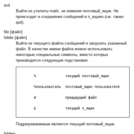
exit
Выйти из утилиты mailx, не изменяя почтовый_ящик. Не
происходит и сохранения сообщений в п_ящике (см. также
quit).
file [файл]
folder [файл]
Выйти из текущего файла сообщений и загрузить указанный
файл. В качестве имени файла можно использовать
некоторые специальные символы, вместо которых
производятся следующие подстановки:
	%              текущий почтовый_ящик

	%пользователь  почтовый_ящик пользователя

	#              предыдущий файл

	&              текущий п_ящик

Подразумеваемым является текущий почтовый_ящик.
folders