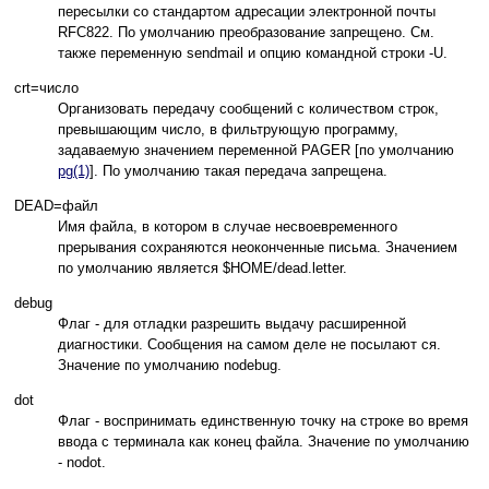
пересылки со стандартом адресации электронной почты
RFC822. По умолчанию преобразование запрещено. См.
также переменную sendmail и опцию командной строки -U.
crt=число
Организовать передачу сообщений с количеством строк,
превышающим число, в фильтрующую программу,
задаваемую значением переменной PAGER [по умолчанию
pg(1)
]. По умолчанию такая передача запрещена.
DEAD=файл
Имя файла, в котором в случае несвоевременного
прерывания сохраняются неоконченные письма. Значением
по умолчанию является $HOME/dead.letter.
debug
Флаг - для отладки разрешить выдачу расширенной
диагностики. Сообщения на самом деле не посылают ся.
Значение по умолчанию nodebug.
dot
Флаг - воспринимать единственную точку на строке во время
ввода с терминала как конец файла. Значение по умолчанию
- nodot.