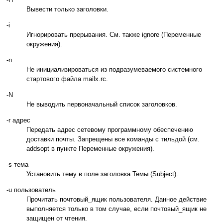
Вывести только заголовки.
-i
Игнорировать прерывания. См. также ignore (Переменные
окружения).
-n
Не инициализироваться из подразумеваемого системного
стартового файла mailx.rc.
-N
Не выводить первоначальный список заголовков.
-r адрес
Передать адрес сетевому программному обеспечению
доставки почты. Запрещены все команды с тильдой (см.
addsopt в пункте Переменные окружения).
-s тема
Установить тему в поле заголовка Темы (Subject).
-u пользователь
Прочитать почтовый_ящик пользователя. Данное действие
выполняется только в том случае, если почтовый_ящик не
защищен от чтения.