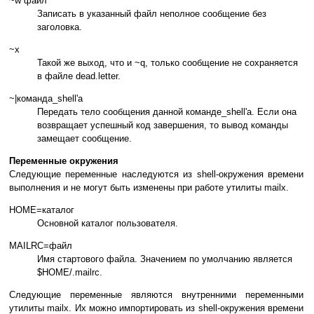
~w файл
Записать в указанный файл неполное сообщение без
заголовка.
~x
Такой же выход, что и ~q, только сообщение не сохраняется
в файле dead.letter.
~|команда_shell'а
Передать тело сообщения данной команде_shell'а. Если она
возвращает успешный код завершения, то вывод команды
замещает сообщение.
Переменные окружения
Следующие переменные наследуются из shell-окружения времени
выполнения и не могут быть изменены при работе утилиты mailx.
HOME=каталог
Основной каталог пользователя.
MAILRC=файл
Имя стартового файла. Значением по умолчанию является
$HOME/.mailrc.
Следующие переменные являются внутренними переменными
утилиты mailx. Их можно импортировать из shell-окружения времени