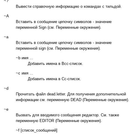
~?
Вывести справочную информацию о командах с тильдой.
~A
Вставить в сообщение цепочку символов - значение
переменной Sign (см. Переменные окружения).
~a
Вставить в сообщение цепочку символов - значение
переменной sign (см. Переменные окружения).
~b имя ...
Добавить имена в Bcc-список.
~c имя ...
Добавить имена в Cc-список.
~d
Прочитать файл dead.letter. Для получения дополнительной
информации см. переменную DEAD (Переменные окружения).
~e
Вызвать для вводимого сообщения редактор. См. также
переменную EDITOR (Переменные окружения).
~f [список_сообщений]