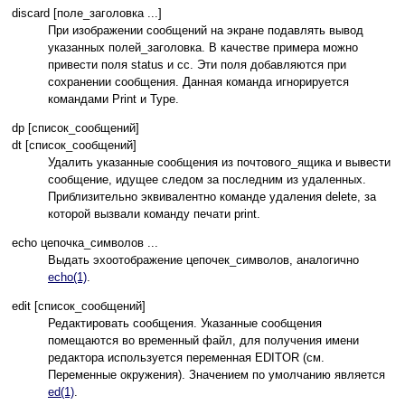
discard [поле_заголовка ...]
При изображении сообщений на экране подавлять вывод
указанных полей_заголовка. В качестве примера можно
привести поля status и cc. Эти поля добавляются при
сохранении сообщения. Данная команда игнорируется
командами Print и Type.
dp [список_сообщений]
dt [список_сообщений]
Удалить указанные сообщения из почтового_ящика и вывести
сообщение, идущее следом за последним из удаленных.
Приблизительно эквивалентно команде удаления delete, за
которой вызвали команду печати print.
echo цепочка_символов ...
Выдать эхоотображение цепочек_символов, аналогично
echo(1)
.
edit [список_сообщений]
Редактировать сообщения. Указанные сообщения
помещаются во временный файл, для получения имени
редактора используется переменная EDITOR (см.
Переменные окружения). Значением по умолчанию является
ed(1)
.