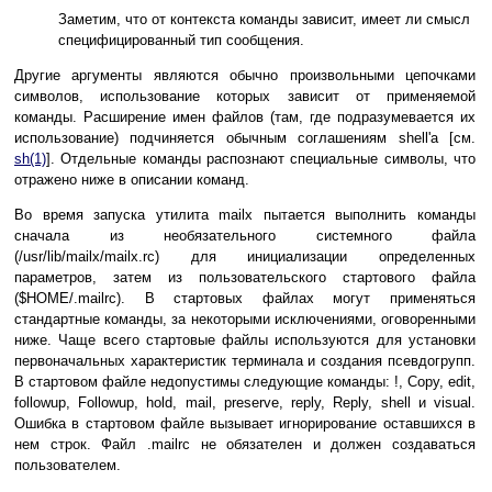
Заметим, что от контекста команды зависит, имеет ли смысл
специфицированный тип сообщения.
Другие аргументы являются обычно произвольными цепочками
символов, использование которых зависит от применяемой
команды. Расширение имен файлов (там, где подразумевается их
использование) подчиняется обычным соглашениям shell'а [см.
sh(1)
]. Отдельные команды распознают специальные символы, что
отражено ниже в описании команд.
Во время запуска утилита mailx пытается выполнить команды
сначала из необязательного системного файла
(/usr/lib/mailx/mailx.rc) для инициализации определенных
параметров, затем из пользовательского стартового файла
($HOME/.mailrc). В стартовых файлах могут применяться
стандартные команды, за некоторыми исключениями, оговоренными
ниже. Чаще всего стартовые файлы используются для установки
первоначальных характеристик терминала и создания псевдогрупп.
В стартовом файле недопустимы следующие команды: !, Copy, edit,
followup, Followup, hold, mail, preserve, reply, Reply, shell и visual.
Ошибка в стартовом файле вызывает игнорирование оставшихся в
нем строк. Файл .mailrc не обязателен и должен создаваться
пользователем.