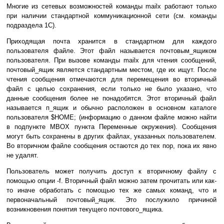
Многие из сетевых возможностей команды mailx работают только
при наличии стандартной коммуникационной сети (см. команды
подраздела 1C).
Приходящая почта хранится в стандартном для каждого
пользователя файле. Этот файл называется почтовым_ящиком
пользователя. При вызове команды mailx для чтения сообщений,
почтовый_ящик является стандартным местом, где их ищут. После
чтения сообщения отмечаются для перемещения во вторичный
файл с целью сохранения, если только не было указано, что
данные сообщения более не понадобятся. Этот вторичный файл
называется п_ящик и обычно расположен в основном каталоге
пользователя $HOME; (информацию о данном файле можно найти
в подпункте MBOX пункта Переменные окружения). Сообщения
могут быть сохранены в других файлах, указанных пользователем.
Во вторичном файле сообщения остаются до тех пор, пока их явно
не удалят.
Пользователь может получить доступ к вторичному файлу с
помощью опции -f. Вторичный файл можно затем прочитать или как-
то иначе обработать с помощью тех же самых команд, что и
первоначальный почтовый_ящик. Это послужило причиной
возникновения понятия текущего почтового_ящика.