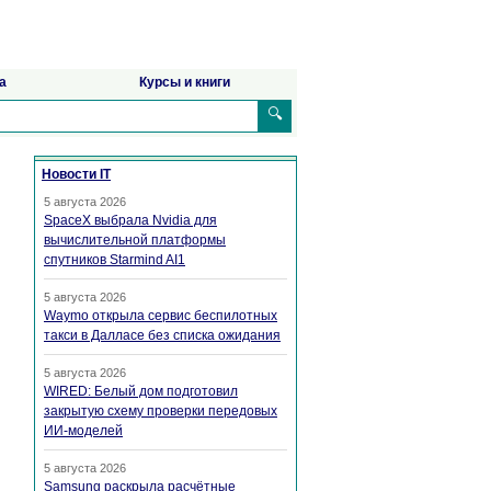
а
Курсы и книги
🔍
Новости IT
5 августа 2026
SpaceX выбрала Nvidia для
вычислительной платформы
спутников Starmind AI1
5 августа 2026
Waymo открыла сервис беспилотных
такси в Далласе без списка ожидания
5 августа 2026
WIRED: Белый дом подготовил
закрытую схему проверки передовых
ИИ-моделей
5 августа 2026
Samsung раскрыла расчётные