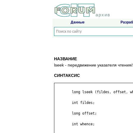
архив
Данные
Разраб
НАЗВАНИЕ
lseek - передвижение указателя чтения
СИНТАКСИС
        long lseek (fildes, offset, wh
        int fildes;

        long offset;

        int whence;
