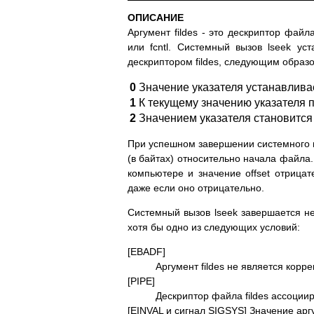
ОПИСАНИЕ
Аргумент fildes - это дескриптор фай
или fcntl. Системный вызов lseek ус
дескриптором fildes, следующим образо
0
Значение указателя устанавливае
1
К текущему значению указателя п
2
Значением указателя становится 
При успешном завершении системного в
(в байтах) относительно начала файла.
компьютере и значение offset отрицат
даже если оно отрицательно.
Системный вызов lseek завершается не
хотя бы одно из следующих условий:
[EBADF]
Аргумент fildes не является кор
[PIPE]
Дескриптор файла fildes ассоции
[EINVAL и сигнал SIGSYS] Значение аргу