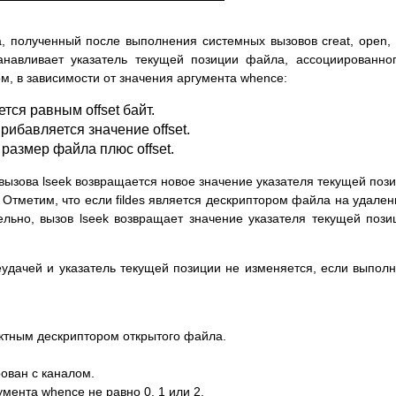
ла, полученный после выполнения системных вызовов creat, open,
танавливает указатель текущей позиции файла, ассоциированно
м, в зависимости от значения аргумента whence:
тся равным offset байт.
рибавляется значение offset.
размер файла плюс offset.
ызова lseek возвращается новое значение указателя текущей поз
 Отметим, что если fildes является дескриптором файла на удале
ельно, вызов lseek возвращает значение указателя текущей пози
удачей и указатель текущей позиции не изменяется, если выпол
ректным дескриптором открытого файла.
рован с каналом.
мента whence не равно 0, 1 или 2.