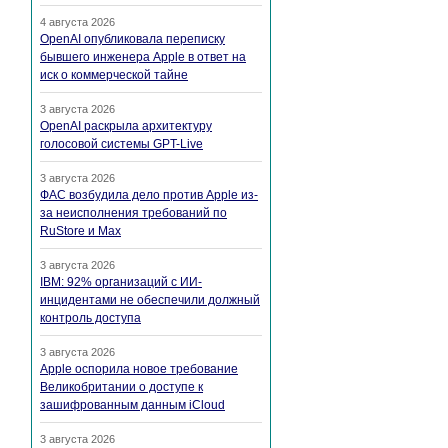
4 августа 2026
OpenAI опубликовала переписку
бывшего инженера Apple в ответ на
иск о коммерческой тайне
3 августа 2026
OpenAI раскрыла архитектуру
голосовой системы GPT-Live
3 августа 2026
ФАС возбудила дело против Apple из-
за неисполнения требований по
RuStore и Max
3 августа 2026
IBM: 92% организаций с ИИ-
инцидентами не обеспечили должный
контроль доступа
3 августа 2026
Apple оспорила новое требование
Великобритании о доступе к
зашифрованным данным iCloud
3 августа 2026