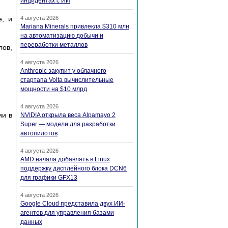
инцидентах с ИИ
е, и
4 августа 2026
Mariana Minerals привлекла $310 млн
на автоматизацию добычи и
переработки металлов
ов,
4 августа 2026
Anthropic закупит у облачного
стартапа Volta вычислительные
мощности на $10 млрд
4 августа 2026
ии в
NVIDIA открыла веса Alpamayo 2
Super — модели для разработки
автопилотов
4 августа 2026
AMD начала добавлять в Linux
поддержку дисплейного блока DCN6
для графики GFX13
4 августа 2026
Google Cloud представила двух ИИ-
агентов для управления базами
данных