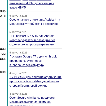
показатели zHBM: до восьми раз
выше HBM5
 dup
го с
5 августа 2026
Google начнет отключать Assistant на
мобильных устройствах 4 сентября
5 августа 2026
EFF: рекламные SDK для Android
могут передавать геолокацию без
отдельного запроса разрешения
иции
5 августа 2026
нном
Поставки Google TPU для Anthropic
ции,
профинансируют через
внебалансовую структуру
нено
4 августа 2026
NYT: Белый дом отложил ограничения
против китайских ИИ-моделей после
спора в Кремниевой долине
4 августа 2026
Open Secure AI Alliance предложил
механизм обмена данными об