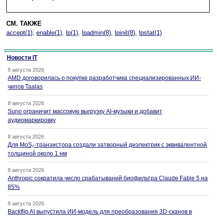
СМ. ТАКЖЕ
accept(1)
,
enable(1)
,
lp(1)
,
lpadmin(8)
,
lpinit(8)
,
lpstat(1)
Новости IT
8 августа 2026
AMD договорилась о покупке разработчика специализированных ИИ-
чипов Taalas
8 августа 2026
Suno ограничит массовую выгрузку AI-музыки и добавит
аудиомаркировку
8 августа 2026
Для MoS₂-транзистора создали затворный диэлектрик с эквивалентной
толщиной около 1 нм
8 августа 2026
Anthropic сократила число срабатываний биофильтра Claude Fable 5 на
85%
8 августа 2026
Backflip AI выпустила ИИ-модель для преобразования 3D-сканов в