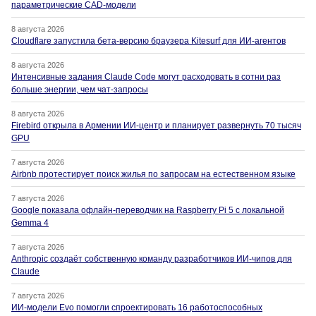
параметрические CAD-модели
8 августа 2026
Cloudflare запустила бета-версию браузера Kitesurf для ИИ-агентов
8 августа 2026
Интенсивные задания Claude Code могут расходовать в сотни раз
больше энергии, чем чат-запросы
8 августа 2026
Firebird открыла в Армении ИИ-центр и планирует развернуть 70 тысяч
GPU
7 августа 2026
Airbnb протестирует поиск жилья по запросам на естественном языке
7 августа 2026
Google показала офлайн-переводчик на Raspberry Pi 5 с локальной
Gemma 4
7 августа 2026
Anthropic создаёт собственную команду разработчиков ИИ-чипов для
Claude
7 августа 2026
ИИ-модели Evo помогли спроектировать 16 работоспособных