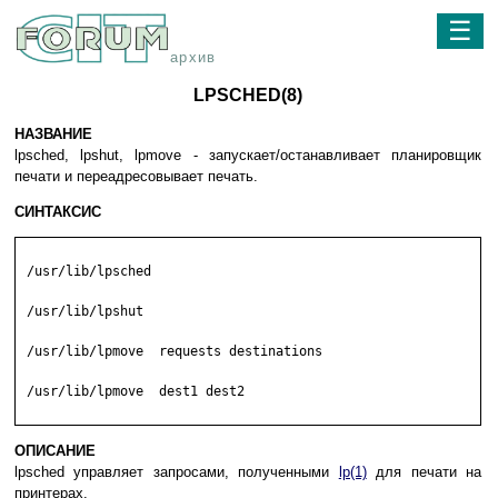
☰
архив
LPSCHED(8)
НАЗВАНИЕ
lpsched, lpshut, lpmove - запускает/останавливает планировщик
печати и переадресовывает печать.
СИНТАКСИС
 /usr/lib/lpsched

 /usr/lib/lpshut

 /usr/lib/lpmove  requests destinations

 /usr/lib/lpmove  dest1 dest2

ОПИСАНИЕ
lpsched управляет запросами, полученными
lp(1)
для печати на
принтерах.