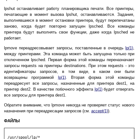
lpshut останавливает работу планировщика печати. Все принтеры,
печатающие в момент вызова lpshut, останавливаются. Задания,
выполнявшиеся в момент остановки принтера, будут перепечатаны
заново, когда будет повторно запущен lpsched. Все команды
принтера будут выполнять свои функции, даже когда lpsched не
работает.
lpmove переадресовывает запросы, поставленные в очередь
lp(1)
,
между принтерами. Эта команда может быть запущена только при
отключенном lpsched. Первая форма этой команды переназначает
запросы requests на принтеры destinations. При этом requests - это
идентификаторы запросов, в том виде, в каком они были
возвращены программой
lp(1)
. Вторая форма этой команды
переадресует все запросы, назначенные для принтера dest1, на
принтер dest2. В качестве побочного эффекта
lp(1)
будет отвергать
все запросы для принтера dest1.
Обратите внимание, что lpmove никогда не проверяет статус нового
назначения при переадресации запросов (см.
accept(1)
).
ФАЙЛЫ
 /usr/spool/lp/*
