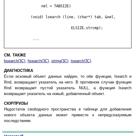
	         nel < TABSIZE)

	    (void) lsearch (line, (char*) tab, &nel,

	                       ELSIZE,strcmp);

	     ...

СМ. ТАКЖЕ
bsearch(3C)
,
hsearch(3C)
,
string(3C)
,
tsearch(3C)
.
ДИАГНОСТИКА
Если искомый объект данных найден, то обе функции, lsearch и
lfind, возвращают указатель на него. В противном случае функция
lfind возвращает пустой указатель NULL, а функция lsearch
возвращает указатель на новый, добавленный объект.
СЮРПРИЗЫ
Недостаток свободного пространства в таблице для добавления
нового объекта данных может привести к непредсказуемым
последствиям.