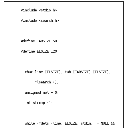
	#include <stdio.h>

	#include <search.h>

	#define TABSIZE 50

	#define ELSIZE 120

	  char line [ELSIZE], tab [TABSIZE] [ELSIZE],

	       *lsearch ();

	  unsigned nel = 0;

	  int strcmp ();

	     ...

	  while (fdets (line, ELSIZE, stdin) != NULL &&
