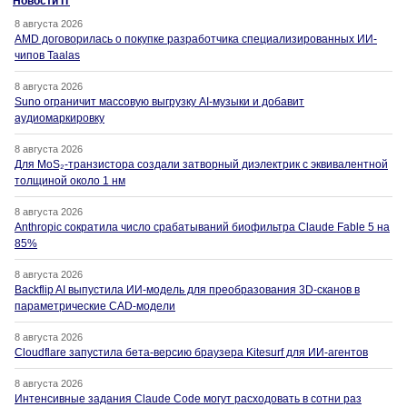
Новости IT
8 августа 2026
AMD договорилась о покупке разработчика специализированных ИИ-
чипов Taalas
8 августа 2026
Suno ограничит массовую выгрузку AI-музыки и добавит
аудиомаркировку
8 августа 2026
Для MoS₂-транзистора создали затворный диэлектрик с эквивалентной
толщиной около 1 нм
8 августа 2026
Anthropic сократила число срабатываний биофильтра Claude Fable 5 на
85%
8 августа 2026
Backflip AI выпустила ИИ-модель для преобразования 3D-сканов в
параметрические CAD-модели
8 августа 2026
Cloudflare запустила бета-версию браузера Kitesurf для ИИ-агентов
8 августа 2026
Интенсивные задания Claude Code могут расходовать в сотни раз