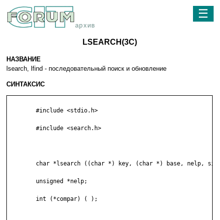
☰
архив
LSEARCH(3C)
НАЗВАНИЕ
lsearch, lfind - последовательный поиск и обновление
СИНТАКСИС
	#include <stdio.h>

	#include <search.h>

	char *lsearch ((char *) key, (char *) base, nelp, sizeof (*key), compar)

	unsigned *nelp;

	int (*compar) ( );
