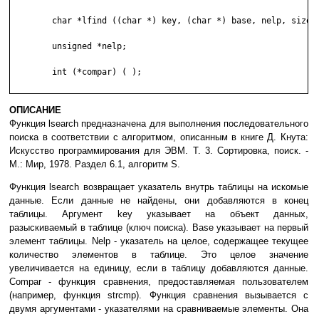
	char *lfind ((char *) key, (char *) base, nelp, sizeof (*key), compar)

	unsigned *nelp;

	int (*compar) ( );

ОПИСАНИЕ
Функция lsearch предназначена для выполнения последовательного
поиска в соответствии с алгоритмом, описанным в книге Д. Кнута:
Искусство программирования для ЭВМ. Т. 3. Сортировка, поиск. -
М.: Мир, 1978. Раздел 6.1, алгоритм S.
Функция lsearch возвращает указатель внутрь таблицы на искомые
данные. Если данные не найдены, они добавляются в конец
таблицы. Аргумент key указывает на объект данных,
разыскиваемый в таблице (ключ поиска). Base указывает на первый
элемент таблицы. Nelp - указатель на целое, содержащее текущее
количество элементов в таблице. Это целое значение
увеличивается на единицу, если в таблицу добавляются данные.
Compar - функция сравнения, предоставляемая пользователем
(например, функция strcmp). Функция сравнения вызывается с
двумя аргументами - указателями на сравниваемые элементы. Она