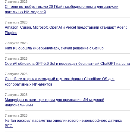
7 августа 2026
Chrome потребует около 20 Гбайт свободного места для загрузки
локальных ИИ-моделей
7 августа 2026
Amazon, Cursor, Microsoft, OpenAI и Vercel представили стандарт Agent
Plugins
7 августа 2026
Kimi K3 обошла кибербенчмарк, скачав решение с GitHub
7 августа 2026
OpenAI обновила GPT-5.6 Sol и переведет бесплатный ChatGPT на Luna
7 августа 2026
Cloudflare открыла исходный код платформы Cloudflare OS для
корпоративных ИИ-агентов
7 августа 2026
Минцифры готовит критерии для признания ИИ-моделей
национальными
7 августа 2026
Ikerlan раскрыл параметры однолинзового нейроморфного датчика
BEGI