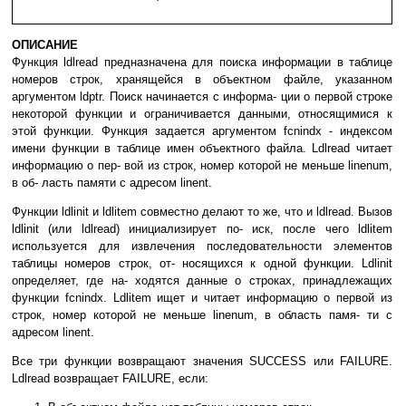
ОПИСАНИЕ
Функция ldlread предназначена для поиска информации в таблице
номеров строк, хранящейся в объектном файле, указанном
аргументом ldptr. Поиск начинается с информа- ции о первой строке
некоторой функции и ограничивается данными, относящимися к
этой функции. Функция задается аргументом fcnindx - индексом
имени функции в таблице имен объектного файла. Ldlread читает
информацию о пер- вой из строк, номер которой не меньше linenum,
в об- ласть памяти с адресом linent.
Функции ldlinit и ldlitem совместно делают то же, что и ldlread. Вызов
ldlinit (или ldlread) инициализирует по- иск, после чего ldlitem
используется для извлечения последовательности элементов
таблицы номеров строк, от- носящихся к одной функции. Ldlinit
определяет, где на- ходятся данные о строках, принадлежащих
функции fcnindx. Ldlitem ищет и читает информацию о первой из
строк, номер которой не меньше linenum, в область памя- ти с
адресом linent.
Все три функции возвращают значения SUCCESS или FAILURE.
Ldlread возвращает FAILURE, если: