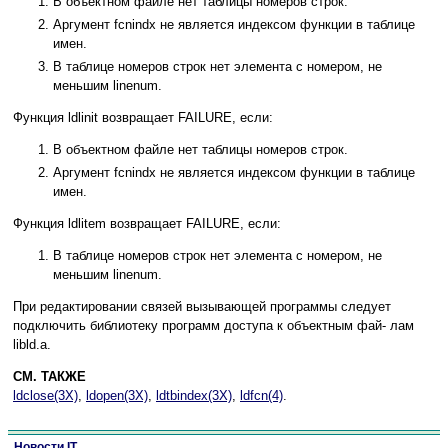
В объектном файле нет таблицы номеров строк.
Аргумент fcnindx не является индексом функции в таблице
имен.
В таблице номеров строк нет элемента с номером, не
меньшим linenum.
Функция ldlinit возвращает FAILURE, если:
В объектном файле нет таблицы номеров строк.
Аргумент fcnindx не является индексом функции в таблице
имен.
Функция ldlitem возвращает FAILURE, если:
В таблице номеров строк нет элемента с номером, не
меньшим linenum.
При редактировании связей вызывающей программы следует
подключить библиотеку программ доступа к объектным фай- лам
libld.a.
СМ. ТАКЖЕ
ldclose(3X)
,
ldopen(3X)
,
ldtbindex(3X)
,
ldfcn(4)
.
Новости IT