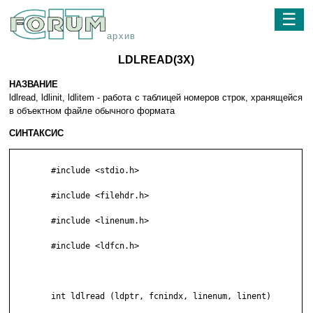
☰
архив
LDLREAD(3X)
НАЗВАНИЕ
ldlread, ldlinit, ldlitem - работа с таблицей номеров строк, хранящейся
в объектном файле обычного формата
СИНТАКСИС
	#include <stdio.h>

	#include <filehdr.h>

	#include <linenum.h>

	#include <ldfcn.h>

	int ldlread (ldptr, fcnindx, linenum, linent)
