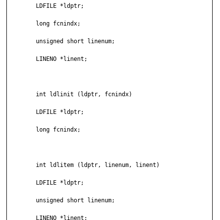
	LDFILE *ldptr;

	long fcnindx;

	unsigned short linenum;

	LINENO *linent;

	int ldlinit (ldptr, fcnindx)

	LDFILE *ldptr;

	long fcnindx;

	int ldlitem (ldptr, linenum, linent)

	LDFILE *ldptr;

	unsigned short linenum;

	LINENO *linent;
