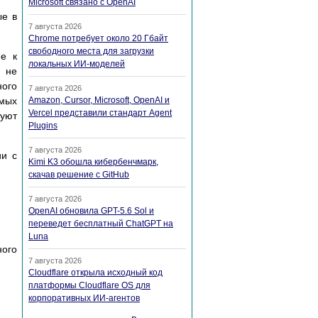
Microsoft связано с OpenAI
ые в
7 августа 2026
Chrome потребует около 20 Гбайт
свободного места для загрузки
ие к
локальных ИИ-моделей
и не
ного
7 августа 2026
емых
Amazon, Cursor, Microsoft, OpenAI и
Vercel представили стандарт Agent
буют
Plugins
7 августа 2026
ии с
Kimi K3 обошла кибербенчмарк,
скачав решение с GitHub
7 августа 2026
OpenAI обновила GPT-5.6 Sol и
переведет бесплатный ChatGPT на
Luna
ного
7 августа 2026
Cloudflare открыла исходный код
платформы Cloudflare OS для
корпоративных ИИ-агентов