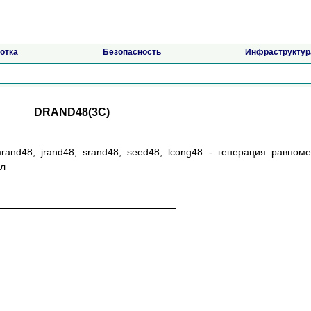
отка
Безопасность
Инфраструктур
DRAND48(3C)
mrand48, jrand48, srand48, seed48, lcong48 - генерация равном
ел