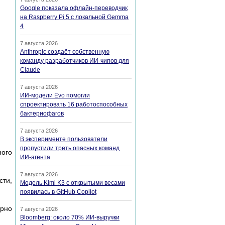
Google показала офлайн-переводчик
на Raspberry Pi 5 с локальной Gemma
4
7 августа 2026
Anthropic создаёт собственную
команду разработчиков ИИ-чипов для
Claude
7 августа 2026
ИИ-модели Evo помогли
спроектировать 16 работоспособных
бактериофагов
7 августа 2026
В эксперименте пользователи
пропустили треть опасных команд
ого
ИИ-агента
7 августа 2026
ти,
Модель Kimi K3 с открытыми весами
появилась в GitHub Copilot
рно
7 августа 2026
Bloomberg: около 70% ИИ-выручки