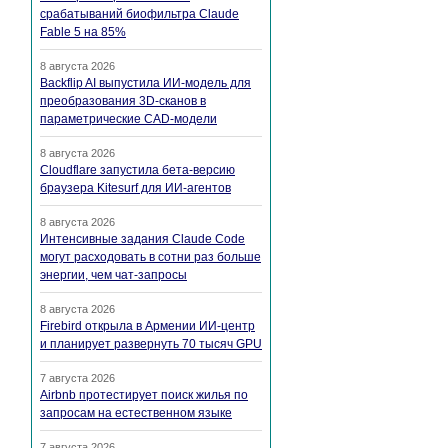
срабатываний биофильтра Claude
Fable 5 на 85%
8 августа 2026
Backflip AI выпустила ИИ-модель для
преобразования 3D-сканов в
параметрические CAD-модели
8 августа 2026
Cloudflare запустила бета-версию
браузера Kitesurf для ИИ-агентов
8 августа 2026
Интенсивные задания Claude Code
могут расходовать в сотни раз больше
энергии, чем чат-запросы
8 августа 2026
Firebird открыла в Армении ИИ-центр
и планирует развернуть 70 тысяч GPU
7 августа 2026
Airbnb протестирует поиск жилья по
запросам на естественном языке
7 августа 2026