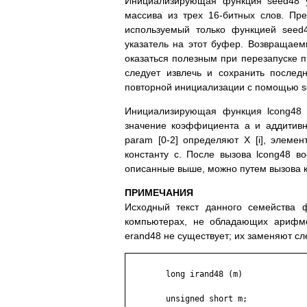
Инициализирующая функция seed48 ус
массива из трех 16-битных слов. Пр
используемый только функцией seed
указатель на этот буфер. Возвращаем
оказаться полезным при перезапуске п
следует извлечь и сохранить последн
повторной инициализации с помощью s
Инициализирующая функция lcong48 д
значение коэффициента a и аддитивн
param [0-2] определяют X [i], элемен
константу c. После вызова lcong48 в
описанные выше, можно путем вызова к
ПРИМЕЧАНИЯ
Исходный текст данного семейства 
компьютерах, не обладающих арифме
erand48 не существует; их заменяют с
	long irand48 (m)

	unsigned short m;
