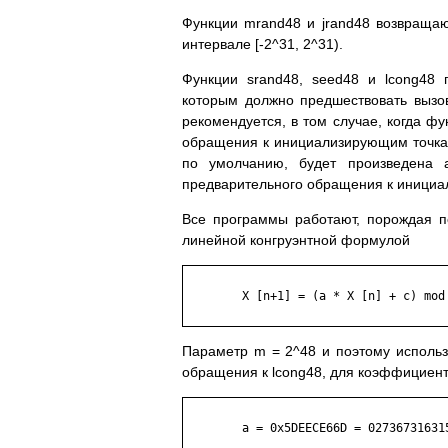
Функции mrand48 и jrand48 возвращаю
интервале [-2^31, 2^31).
Функции srand48, seed48 и lcong48
которым должно предшествовать вызову
рекомендуется, в том случае, когда фу
обращения к инициализирующим точка
по умолчанию, будет произведена а
предварительного обращения к инициа
Все программы работают, порождая по
линейной конгруэнтной формулой
	X [n+1] = (a * X [n] + c) mod m           n   0

Параметр m = 2^48 и поэтому использ
обращения к lcong48, для коэффициент
	a = 0x5DEECE66D = 0273673163155
