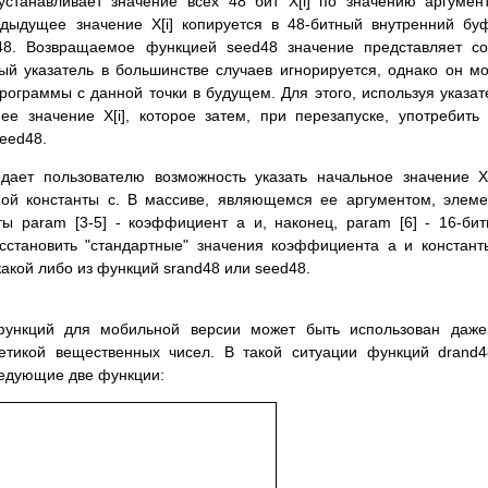
танавливает значение всех 48 бит X[i] по значению аргумен
едыдущее значение X[i] копируется в 48-битный внутренний бу
48. Возвращаемое функцией seed48 значение представляет с
ый указатель в большинстве случаев игнорируется, однако он м
рограммы с данной точки в будущем. Для этого, используя указат
ее значение X[i], которое затем, при перезапуске, употребить
eed48.
ает пользователю возможность указать начальное значение X 
ой константы c. В массиве, являющемся ее аргументом, элем
ты param [3-5] - коэффициент a и, наконец, param [6] - 16-би
осстановить "стандартные" значения коэффициента a и констант
акой либо из функций srand48 или seed48.
функций для мобильной версии может быть использован даже
тикой вещественных чисел. В такой ситуации функций drand
ледующие две функции: