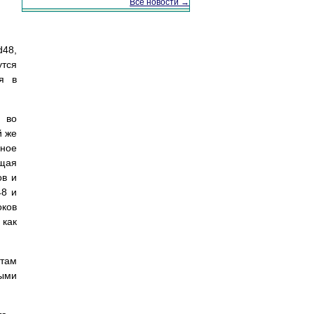
Все новости →
d48,
утся
я в
] во
й же
дное
ющая
ов и
48 и
оков
 как
итам
ными