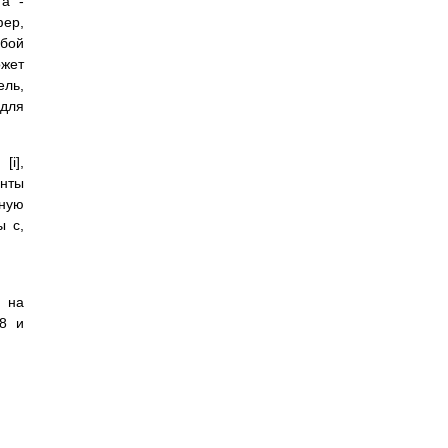
та -
фер,
обой
ожет
ель,
 для
[i],
енты
тную
ы c,
 на
48 и