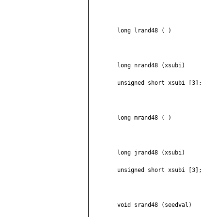
	long lrand48 ( )

	long nrand48 (xsubi)

	unsigned short xsubi [3];

	long mrand48 ( )

	long jrand48 (xsubi)

	unsigned short xsubi [3];

	void srand48 (seedval)
