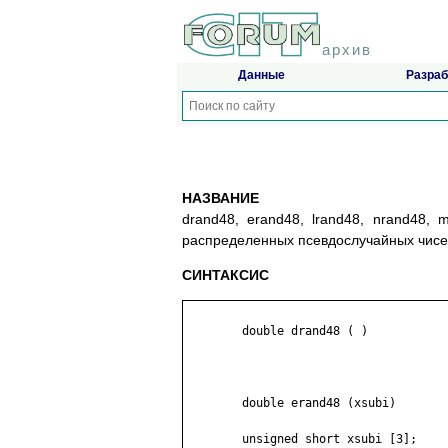
архив
Данные
Разраб
НАЗВАНИЕ
drand48, erand48, lrand48, nrand48, 
распределенных псевдослучайных чис
СИНТАКСИС
	double drand48 ( )

	double erand48 (xsubi)

	unsigned short xsubi [3];
