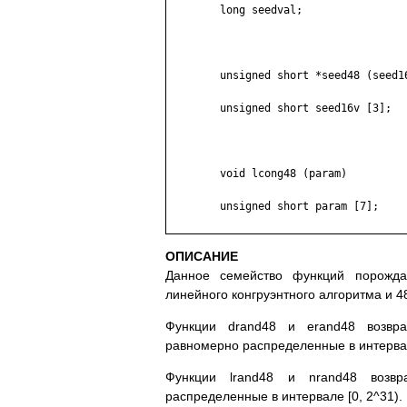
	long seedval;

	unsigned short *seed48 (seed16v)

	unsigned short seed16v [3];

	void lcong48 (param)

	unsigned short param [7];

ОПИСАНИЕ
Данное семейство функций порожда
линейного конгруэнтного алгоритма и 
Функции drand48 и erand48 возвра
равномерно распределенные в интервале
Функции lrand48 и nrand48 возв
распределенные в интервале [0, 2^31).