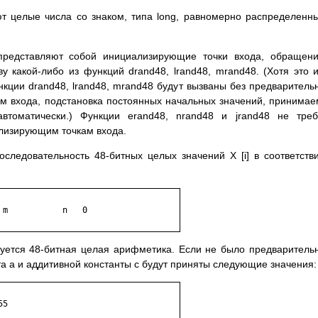
т целые числа со знаком, типа long, равномерно распределенн
 представляют собой инициализирующие точки входа, обращен
 какой-либо из функций drand48, lrand48, mrand48. (Хотя это 
нкции drand48, lrand48, mrand48 будут вызваны без предваритель
м входа, подстановка постоянных начальных значений, принима
втоматически.) Функции erand48, nrand48 и jrand48 не тре
лизирующим точкам входа.
следовательность 48-битных целых значений X [i] в соответств
уется 48-битная целая арифметика. Если не было предваритель
а a и аддитивной константы c будут приняты следующие значения: