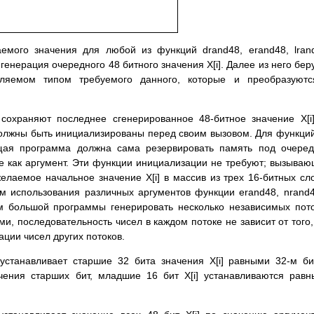
мого значения для любой из функций drand48, erand48, lran
генерация очередного 48 битного значения X[i]. Далее из него бер
еляемом типом требуемого данного, которые и преобразуютс
 сохраняют последнее сгенерированное 48-битное значение X[i
должны быть инициализированы перед своим вызовом. Для функци
ющая программа должна сама резервировать память под очере
ве как аргумент. Эти функции инициализации не требуют; вызыва
лаемое начальное значение X[i] в массив из трех 16-битных сл
ом использования различных аргументов функции erand48, nrand
м большой программы генерировать несколько независимых пот
и, последовательность чисел в каждом потоке не зависит от того,
ции чисел других потоков.
станавливает старшие 32 бита значения X[i] равными 32-м б
ачения старших бит, младшие 16 бит X[i] устанавливаются рав