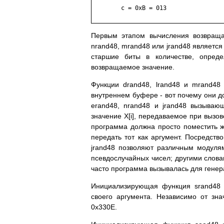
	c = 0xB = 013

Первым этапом вычисления возвращае
nrand48, mrand48 или jrand48 является 
старшие биты в количестве, опред
возвращаемое значение.
Функции drand48, lrand48 и mrand48
внутреннем буфере - вот почему они 
erand48, nrand48 и jrand48 вызыва
значение X[i], передаваемое при вызо
программа должна просто поместить же
передать тот как аргумент. Посредств
jrand48 позволяют различным модуля
псевдослучайных чисел; другими словам
часто программа вызывалась для генера
Инициализирующая функция srand48 у
своего аргумента. Независимо от зн
0x330E.