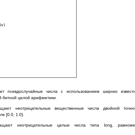
ет псевдослучайные числа с использованием широко известн
48-битной целой арифметики.
щают неотрицательные вещественные числа двойной точнос
 [0.0, 1.0).
ращают неотрицательные целые числа типа long, равноме