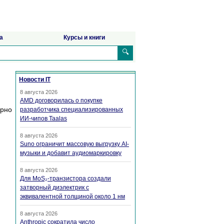
а
Курсы и книги
🔍
Новости IT
8 августа 2026
AMD договорилась о покупке
ерно
разработчика специализированных
ИИ-чипов Taalas
8 августа 2026
Suno ограничит массовую выгрузку AI-
музыки и добавит аудиомаркировку
8 августа 2026
Для MoS₂-транзистора создали
затворный диэлектрик с
эквивалентной толщиной около 1 нм
8 августа 2026
Anthropic сократила число