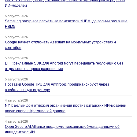
WIRED: Белый дом подготовил закрытую схему проверки передовых
ИИ-моделей
5 августа 2026
Samsung раскрыла расчётные показатели zHBM: до восьми раз выше
HBM5
5 августа 2026
Google начнет отключать Assistant на мобильных устройствах 4
сентября
5 августа 2026
EFF: рекламные SDK для Android могут передавать геолокацию без
отдельного запроса разрешения
5 августа 2026
Поставки Google TPU для Anthropic профинансируют через
внебалансовую структуру
4 августа 2026
NYT: Белый дом отложил ограничения против китайских ИИ-моделей
после спора в Кремниевой долине
4 августа 2026
Open Secure AI Alliance предложил механизм обмена данными об
инцидентах с ИИ