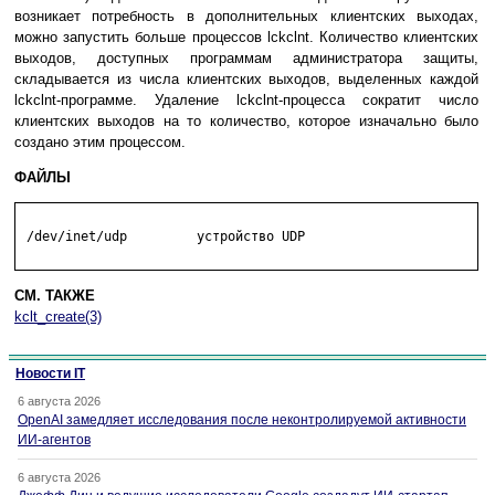
возникает потребность в дополнительных клиентских выходах,
можно запустить больше процессов lckclnt. Количество клиентских
выходов, доступных программам администратора защиты,
складывается из числа клиентских выходов, выделенных каждой
lckclnt-программе. Удаление lckclnt-процесса сократит число
клиентских выходов на то количество, которое изначально было
создано этим процессом.
ФАЙЛЫ
 /dev/inet/udp         устройство UDP

СМ. ТАКЖЕ
kclt_create(3)
Новости IT
6 августа 2026
OpenAI замедляет исследования после неконтролируемой активности
ИИ-агентов
6 августа 2026