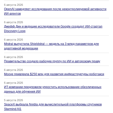
6 августа 2026
OpenAI замедляет исследования после неконтролируемой активности
ИИ-агентов
6 августа 2026
Джефф Дин и ведущие исследователи Google создадут ИИ-стартап
Discovery Loop
6 августа 2026
Mistral выпустила Shieldstral — модель на 3 млрд параметров для
адаптивной модерации
6 августа 2026
Правительство создало рабочую группу по ИИ и авторскому праву
6 августа 2026
Moove привлекла $250 млн для развития инфраструктуры роботакси
6 августа 2026
ИТ-компании предложили упростить использование обезличенных
данных для обучения ИИ
5 августа 2026
SpaceX выбрала Nvidia для вычислительной платформы спутников
Starmind AI1