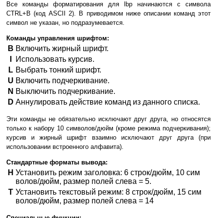
Все команды форматирования для lbp начинаются с символа
CTRL+B (код ASCII 2). В приводимом ниже описании команд этот
символ не указан, но подразумевается.
Команды управления шрифтом:
B
Включить жирный шрифт.
I
Использовать курсив.
L
Выбрать тонкий шрифт.
U
Включить подчеркивание.
N
Выключить подчеркивание.
D
Аннулировать действие команд из данного списка.
Эти команды не обязательно исключают друг друга, но относятся
только к набору 10 символов/дюйм (кроме режима подчеркивания);
курсив и жирный шрифт взаимно исключают друг друга (при
использовании встроенного алфавита).
Стандартные форматы вывода:
H
Установить режим заголовка: 6 строк/дюйм, 10 сим
волов/дюйм, размер полей слева = 5.
T
Установить текстовый режим: 8 строк/дюйм, 15 сим
волов/дюйм, размер полей слева = 14
Специальные функции: