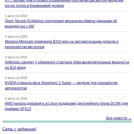
NYT: Белый дом отложил ограничения против китайских ИИ-моделей
после спора в Кремниевой долине
4 августа 2026
Open Secure AI Alliance предложил механизм обмена данными об
инцидентах с ИИ
4 августа 2026
Mariana Minerals привлекла $310 млн на автоматизацию добычи и
переработки металлов
4 августа 2026
Anthropic закупит у облачного стартапа Volta вычислительные мощности
на $10 млрд
4 августа 2026
NVIDIA открыла веса Alpamayo 2 Super — модели для разработки
автопилотов
4 августа 2026
AMD начала добавлять в Linux поддержку дисплейного блока DCN6 для
графики GFX13
Все новости →
Связь с редакцией