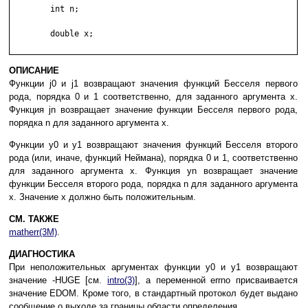
	int n;

	double x;

ОПИСАНИЕ
Функции j0 и j1 возвращают значения функций Бесселя первого
рода, порядка 0 и 1 соответственно, для заданного аргумента x.
Функция jn возвращает значение функции Бесселя первого рода,
порядка n для заданного аргумента x.
Функции y0 и y1 возвращают значения функций Бесселя второго
рода (или, иначе, функций Неймана), порядка 0 и 1, соответственно
для заданного аргумента x. Функция yn возвращает значение
функции Бесселя второго рода, порядка n для заданного аргумента
x. Значение x должно быть положительным.
СМ. ТАКЖЕ
matherr(3M)
.
ДИАГНОСТИКА
При неположительных аргументах функции y0 и y1 возвращают
значение -HUGE [см.
intro(3)
], а переменной errno присваивается
значение EDOM. Кроме того, в стандартный протокол будет выдано
сообщение о выходе за границы области определения.