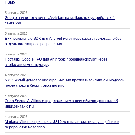
HBM5
5 августа 2026
Google начнет отключать Assistant на мобильных устройствах 4
сентября
5 августа 2026
EFF: рекламные SDK для Android могут передавать геолокацию без
отдельного запроса разрешения
5 августа 2026
Поставки Google TPU для Anthropic профинансируют через
внебалансовую структуру
4 августа 2026
NYT: Белый дом отложил ограничения против китайских ИИ-моделей
после спора в Кремниевой долине
4 августа 2026
Open Secure AI Alliance предложил механизм обмена данными об
инцидентах с ИИ
4 августа 2026
Mariana Minerals привлекла $310 млн на автоматизацию добычи и
переработки металлов