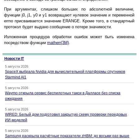
При аргументах, слишком больших по абсолютной величине,
функции j0, j1, y0 и y1 возвращают нулевое значение и переменной
errno присваивается значение ERANGE. Кроме того, в стандартный
протокол будет выдано сообщение о потере значимости.
Изложенная процедура обработки ошибок может быть изменена
посредством функции
matherr(3M)
.
Новости IT
5 августа 2026
SpaceX выбрала Nvidia для вычислительной платформы спутников
Starmind AI1
5 августа 2026
Waymo открыла сервис беспилотных такси в Далласе без списка
ожидания
5 августа 2026
WIRED: Белый дом подготовил закрытую схему проверки передовых
ИИ-моделей
5 августа 2026
Samsung раскрыла расчётные показатели zHBM: до восьми раз выше