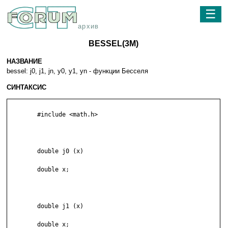
☰
архив
BESSEL(3M)
НАЗВАНИЕ
bessel: j0, j1, jn, y0, y1, yn - функции Бесселя
СИНТАКСИС
	#include <math.h>

	double j0 (x)

	double x;

	double j1 (x)

	double x;
