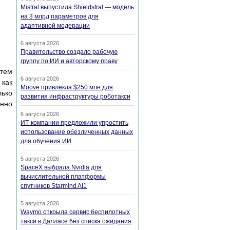
Mistral выпустила Shieldstral — модель
на 3 млрд параметров для
адаптивной модерации
6 августа 2026
Правительство создало рабочую
группу по ИИ и авторскому праву
тем
6 августа 2026
 как
Moove привлекла $250 млн для
лько
развития инфраструктуры роботакси
енно
6 августа 2026
ИТ-компании предложили упростить
использование обезличенных данных
для обучения ИИ
5 августа 2026
SpaceX выбрала Nvidia для
вычислительной платформы
спутников Starmind AI1
5 августа 2026
Waymo открыла сервис беспилотных
такси в Далласе без списка ожидания