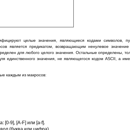
ифицируют целые значения, являющиеся кодами символов, пу
осов является предикатом, возвращающим ненулевое значение
i определен для любого целого значения. Остальные определены, то
е для единственного значения, не являющегося кодом ASCII, а им
ые каждым из макросов:
0-9], [A-F] или [a-f].
ол (буква или цифра).