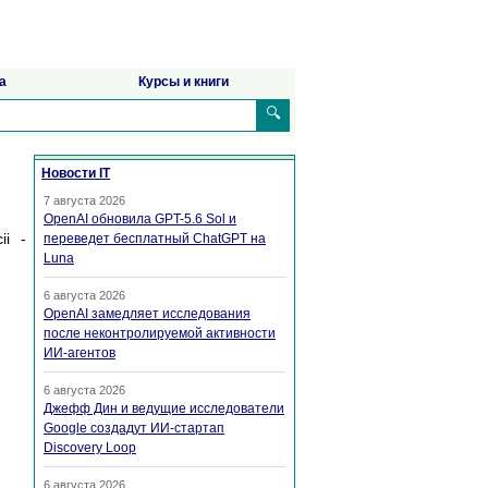
а
Курсы и книги
🔍
Новости IT
7 августа 2026
OpenAI обновила GPT-5.6 Sol и
ii -
переведет бесплатный ChatGPT на
Luna
6 августа 2026
OpenAI замедляет исследования
после неконтролируемой активности
ИИ-агентов
6 августа 2026
Джефф Дин и ведущие исследователи
Google создадут ИИ-стартап
Discovery Loop
6 августа 2026