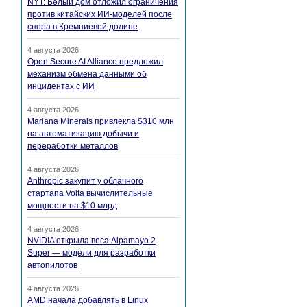
NYT: Белый дом отложил ограничения
против китайских ИИ-моделей после
спора в Кремниевой долине
4 августа 2026
Open Secure AI Alliance предложил
механизм обмена данными об
инцидентах с ИИ
4 августа 2026
Mariana Minerals привлекла $310 млн
на автоматизацию добычи и
переработки металлов
4 августа 2026
Anthropic закупит у облачного
стартапа Volta вычислительные
мощности на $10 млрд
4 августа 2026
NVIDIA открыла веса Alpamayo 2
Super — модели для разработки
автопилотов
4 августа 2026
AMD начала добавлять в Linux