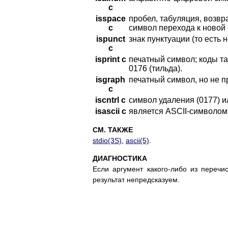
c
isspace
пробел, табуляция, возвр
c
символ перехода к новой 
ispunct
знак пунктуации (то есть
c
isprint c
печатный символ; коды та
0176 (тильда).
isgraph
печатный символ, но не п
c
iscntrl c
символ удаления (0177) 
isascii c
является ASCII-символом 
СМ. ТАКЖЕ
stdio(3S)
,
ascii(5)
.
ДИАГНОСТИКА
Если аргумент какого-либо из переч
результат непредсказуем.