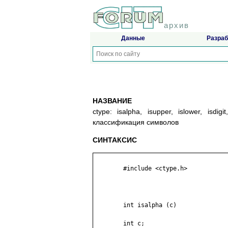
архив
Данные
Разраб
НАЗВАНИЕ
ctype: isalpha, isupper, islower, isdigit
классификация символов
СИНТАКСИС
	#include <ctype.h>

	int isalpha (c)

	int c;
