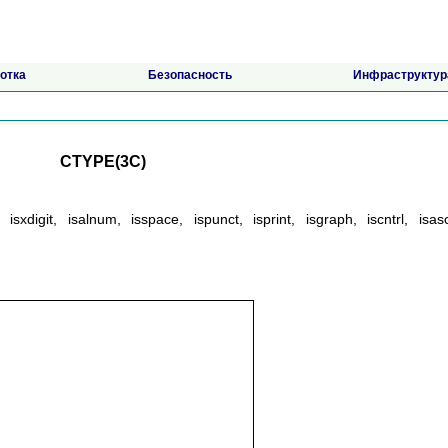
отка
Безопасность
Инфраструктур
CTYPE(3C)
, isxdigit, isalnum, isspace, ispunct, isprint, isgraph, iscntrl, isasc