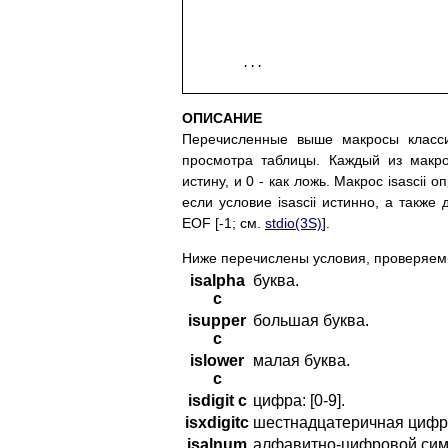
	...

ОПИСАНИЕ
Перечисленные выше макросы класс
просмотра таблицы. Каждый из макр
истину, и 0 - как ложь. Макрос isasci
если условие isascii истинно, а такж
EOF [-1; см.
stdio(3S)
].
Ниже перечислены условия, проверяем
isalpha
буква.
c
isupper
большая буква.
c
islower
малая буква.
c
isdigit c
цифра: [0-9].
isxdigitc
шестнадцатеричная цифра: [
isalnum
алфавитно-цифровой симв