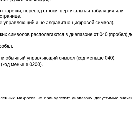
ат каретки, перевод строки, вертикальная табуляция или
странице.
 не управляющий и не алфавитно-цифровой символ).
ких символов располагаются в диапазоне от 040 (пробел) д
робел.
или обычный управляющий символ (код меньше 040).
(код меньше 0200).
исленных макросов не принадлежит диапазону допустимых значе