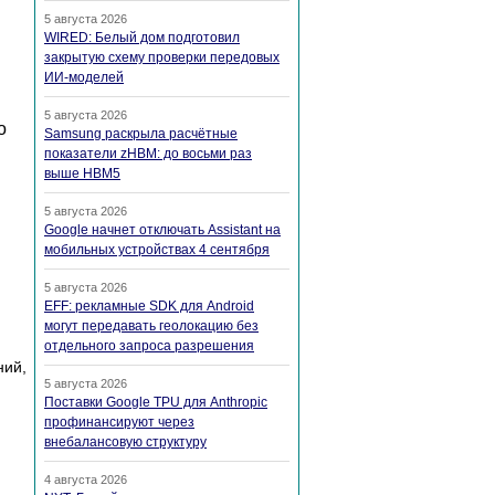
5 августа 2026
WIRED: Белый дом подготовил
закрытую схему проверки передовых
ИИ-моделей
5 августа 2026
о
Samsung раскрыла расчётные
показатели zHBM: до восьми раз
выше HBM5
5 августа 2026
Google начнет отключать Assistant на
мобильных устройствах 4 сентября
5 августа 2026
EFF: рекламные SDK для Android
могут передавать геолокацию без
отдельного запроса разрешения
ний,
5 августа 2026
Поставки Google TPU для Anthropic
профинансируют через
внебалансовую структуру
4 августа 2026