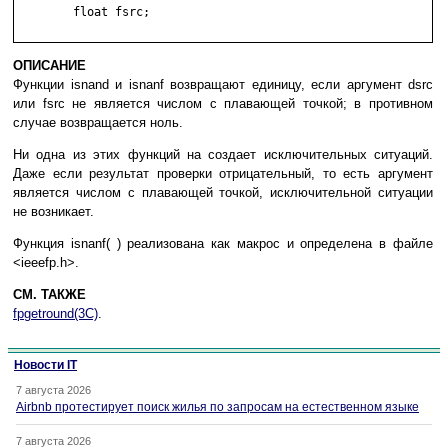
	float fsrc;

ОПИСАНИЕ
Функции isnand и isnanf возвращают единицу, если аргумент dsrc
или fsrc не является числом с плавающей точкой; в противном
случае возвращается ноль.
Ни одна из этих функций на создает исключительных ситуаций.
Даже если результат проверки отрицательный, то есть аргумент
является числом с плавающей точкой, исключительной ситуации
не возникает.
Функция isnanf( ) реализована как макрос и определена в файле
<ieeefp.h>.
СМ. ТАКЖЕ
fpgetround(3C)
.
Новости IT
7 августа 2026
Airbnb протестирует поиск жилья по запросам на естественном языке
7 августа 2026