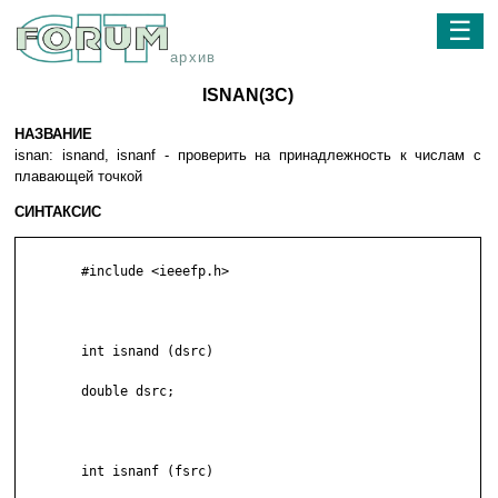
☰
архив
ISNAN(3C)
НАЗВАНИЕ
isnan: isnand, isnanf - проверить на принадлежность к числам с
плавающей точкой
СИНТАКСИС
	#include <ieeefp.h>

	int isnand (dsrc)

	double dsrc;

	int isnanf (fsrc)
