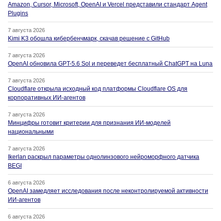
Amazon, Cursor, Microsoft, OpenAI и Vercel представили стандарт Agent
Plugins
7 августа 2026
Kimi K3 обошла кибербенчмарк, скачав решение с GitHub
7 августа 2026
OpenAI обновила GPT-5.6 Sol и переведет бесплатный ChatGPT на Luna
7 августа 2026
Cloudflare открыла исходный код платформы Cloudflare OS для
корпоративных ИИ-агентов
7 августа 2026
Минцифры готовит критерии для признания ИИ-моделей
национальными
7 августа 2026
Ikerlan раскрыл параметры однолинзового нейроморфного датчика
BEGI
6 августа 2026
OpenAI замедляет исследования после неконтролируемой активности
ИИ-агентов
6 августа 2026