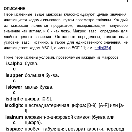
ОПИСАНИЕ
Перечисленные выше макросы классифицируют целые значения,
являющиеся кодами символов, путем просмотра таблицы. Каждый
из макросов является предикатом, возвращающим ненулевое
значение как истину, и 0 - как ложь. Макрос isascii определен для
любого целого значения. Остальные определены, только если
условие isascii истинно, а также для единственного значения, не
являющегося кодом ASCII, а именно EOF [-1; см.
stdio(3S)
].
Ниже перечислены условия, проверяемые каждым из макросов:
isalpha
буква.
c
isupper
большая буква.
c
islower
малая буква.
c
isdigit c
цифра: [0-9].
isxdigitc
шестнадцатеричная цифра: [0-9], [A-F] или [a-
f].
isalnum
алфавитно-цифровой символ (буква или
c
цифра).
isspace
пробел, табуляция, возврат каретки, перевод