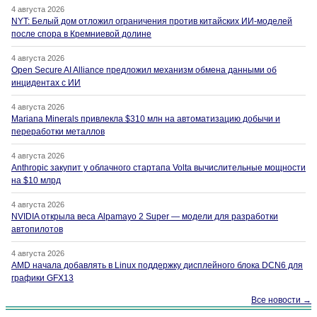
4 августа 2026
NYT: Белый дом отложил ограничения против китайских ИИ-моделей
после спора в Кремниевой долине
4 августа 2026
Open Secure AI Alliance предложил механизм обмена данными об
инцидентах с ИИ
4 августа 2026
Mariana Minerals привлекла $310 млн на автоматизацию добычи и
переработки металлов
4 августа 2026
Anthropic закупит у облачного стартапа Volta вычислительные мощности
на $10 млрд
4 августа 2026
NVIDIA открыла веса Alpamayo 2 Super — модели для разработки
автопилотов
4 августа 2026
AMD начала добавлять в Linux поддержку дисплейного блока DCN6 для
графики GFX13
Все новости →