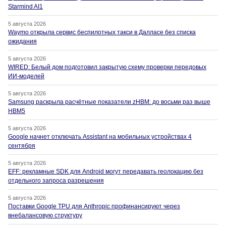
Starmind AI1
5 августа 2026
Waymo открыла сервис беспилотных такси в Далласе без списка
ожидания
5 августа 2026
WIRED: Белый дом подготовил закрытую схему проверки передовых
ИИ-моделей
5 августа 2026
Samsung раскрыла расчётные показатели zHBM: до восьми раз выше
HBM5
5 августа 2026
Google начнет отключать Assistant на мобильных устройствах 4
сентября
5 августа 2026
EFF: рекламные SDK для Android могут передавать геолокацию без
отдельного запроса разрешения
5 августа 2026
Поставки Google TPU для Anthropic профинансируют через
внебалансовую структуру