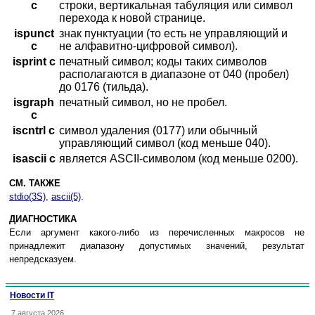
c
строки, вертикальная табуляция или символ
перехода к новой странице.
ispunct
знак пунктуации (то есть не управляющий и
c
не алфавитно-цифровой символ).
isprint c
печатный символ; коды таких символов
располагаются в диапазоне от 040 (пробел)
до 0176 (тильда).
isgraph
печатный символ, но не пробел.
c
iscntrl c
символ удаления (0177) или обычный
управляющий символ (код меньше 040).
isascii c
является ASCII-символом (код меньше 0200).
СМ. ТАКЖЕ
stdio(3S)
,
ascii(5)
.
ДИАГНОСТИКА
Если аргумент какого-либо из перечисленных макросов не
принадлежит диапазону допустимых значений, результат
непредсказуем.
Новости IT
7 августа 2026