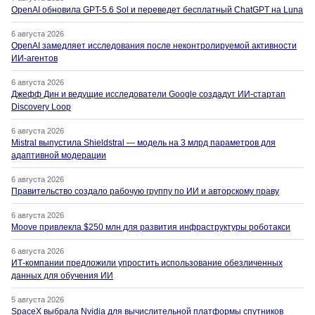
OpenAI обновила GPT-5.6 Sol и переведет бесплатный ChatGPT на Luna
6 августа 2026
OpenAI замедляет исследования после неконтролируемой активности
ИИ-агентов
6 августа 2026
Джефф Дин и ведущие исследователи Google создадут ИИ-стартап
Discovery Loop
6 августа 2026
Mistral выпустила Shieldstral — модель на 3 млрд параметров для
адаптивной модерации
6 августа 2026
Правительство создало рабочую группу по ИИ и авторскому праву
6 августа 2026
Moove привлекла $250 млн для развития инфраструктуры роботакси
6 августа 2026
ИТ-компании предложили упростить использование обезличенных
данных для обучения ИИ
5 августа 2026
SpaceX выбрала Nvidia для вычислительной платформы спутников