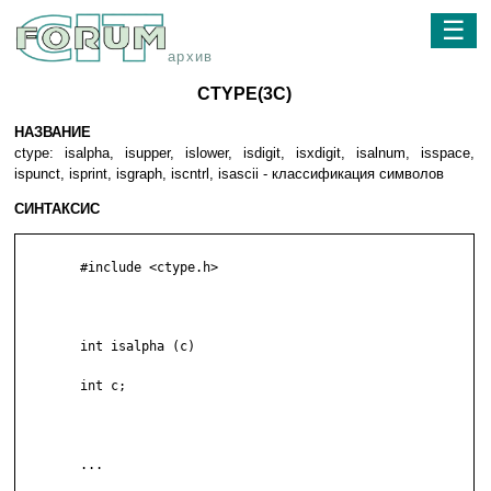
☰
архив
CTYPE(3C)
НАЗВАНИЕ
ctype: isalpha, isupper, islower, isdigit, isxdigit, isalnum, isspace,
ispunct, isprint, isgraph, iscntrl, isascii - классификация символов
СИНТАКСИС
	#include <ctype.h>

	int isalpha (c)

	int c;

	...
