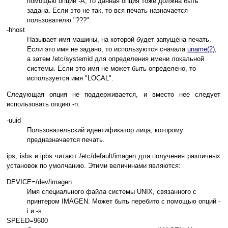
помощью опции -А, то данная опция тоже должна быть
задана. Если это не так, то вся печать назначается
пользователю "???".
-hhost
Называет имя машины, на которой будет запущена печать.
Если это имя не задано, то используются сначала
uname(2)
,
а затем /etc/systemid для определения имени локальной
системы. Если это имя не может быть определено, то
используется имя "LOCAL".
Следующая опция не поддерживается, и вместо нее следует
использовать опцию -n:
-uuid
Пользовательский идентификатор лица, которому
предназначается печать.
ips, isbs и ipbs читают /etc/default/imagen для получения различных
установок по умолчанию. Этими величинами являются:
DEVICE=/dev/imagen
Имя специального файла системы UNIX, связанного с
принтером IMAGEN. Может быть перебито с помощью опций -
i и -s.
SPEED=9600