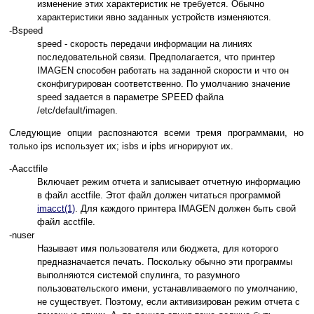
изменение этих характеристик не требуется. Обычно
характеристики явно заданных устройств изменяются.
-Bspeed
speed - скорость передачи информации на линиях
последовательной связи. Предполагается, что принтер
IMAGEN способен работать на заданной скорости и что он
сконфигурирован соответственно. По умолчанию значение
speed задается в параметре SPEED файла
/etc/default/imagen.
Следующие опции распознаются всеми тремя программами, но
только ips использует их; isbs и ipbs игнорируют их.
-Aacctfile
Включает режим отчета и записывает отчетную информацию
в файл acctfile. Этот файл должен читаться программой
imacct(1)
. Для каждого принтера IMAGEN должен быть свой
файл acctfile.
-nuser
Называет имя пользователя или бюджета, для которого
предназначается печать. Поскольку обычно эти программы
выполняются системой спулинга, то разумного
пользовательского имени, устанавливаемого по умолчанию,
не существует. Поэтому, если активизирован режим отчета с