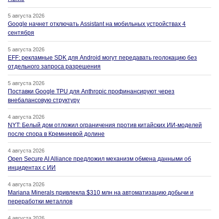
5 августа 2026
Google начнет отключать Assistant на мобильных устройствах 4
сентября
5 августа 2026
EFF: рекламные SDK для Android могут передавать геолокацию без
отдельного запроса разрешения
5 августа 2026
Поставки Google TPU для Anthropic профинансируют через
внебалансовую структуру
4 августа 2026
NYT: Белый дом отложил ограничения против китайских ИИ-моделей
после спора в Кремниевой долине
4 августа 2026
Open Secure AI Alliance предложил механизм обмена данными об
инцидентах с ИИ
4 августа 2026
Mariana Minerals привлекла $310 млн на автоматизацию добычи и
переработки металлов
4 августа 2026