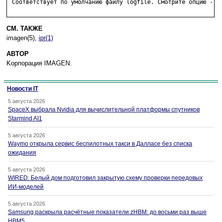
 Соответствует по умолчанию файлу logfile. Смотрите опцию -l.

СМ. ТАКЖЕ
imagen(5),
ipr(1)
АВТОР
Kорпорация IMAGEN.
Новости IT
5 августа 2026
SpaceX выбрала Nvidia для вычислительной платформы спутников
Starmind AI1
5 августа 2026
Waymo открыла сервис беспилотных такси в Далласе без списка
ожидания
5 августа 2026
WIRED: Белый дом подготовил закрытую схему проверки передовых
ИИ-моделей
5 августа 2026
Samsung раскрыла расчётные показатели zHBM: до восьми раз выше
HBM5