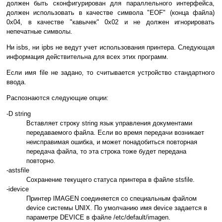
должен быть сконфигурирован для параллельного интерфейса,
должен использовать в качестве символа "EOF" (конца файла)
0x04, в качестве "кавычек" 0x02 и не должен игнорировать
непечатные символы.
Ни isbs, ни ipbs не ведут учет использования принтера. Следующая
информация действительна для всех этих программ.
Если имя file не задано, то считывается устройство стандартного
ввода.
Распознаются следующие опции:
-D string
Вставляет строку string язык управления документами
передаваемого файла. Если во время передачи возникает
неисправимая ошибка, и может понадобиться повторная
передача файла, то эта строка тоже будет передана
повторно.
-astsfile
Сохранение текущего статуса принтера в файле stsfile.
-idevice
Принтер IMAGEN соединяется со специальным файлом
device системы UNIX. По умолчанию имя device задается в
параметре DEVICE в файле /etc/default/imagen.