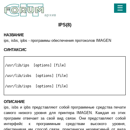
☰
архив
IPS(8)
НАЗВАНИЕ
ips, isbs, ipbs - программы обеспечения протоколов IMAGEN
СИНТАКСИС
/usr/lib/ips  [options] [file]

/usr/lib/isbs  [options] [file]

/usr/lib/isps  [options] [file]

ОПИСАНИЕ
ips, isbs и ipbs представляют собой программные средства печати
самого низкого уровня для принтера IMAGEN. Каждая из этих
программ отвечает за свой вид связи. Они представляют собой
интерфейс к программным средствам высокого уровня,
обеспечивая им способ связи, практически независимый от вида