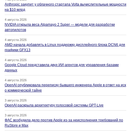
Anthropic закупит у облачного стартапа Volta вычислительные мощности
на $10 млрд
4 августа 2026
NVIDIA открыла веса Alpamayo 2 Super — модели для разработки
автопилотов
4 августа 2026
AMD начала добавлять в Linux поддержку дисплейного блока DCN6 для
графики GFX13
4 августа 2026
Google Cloud представила двух ИИ-агентов для управления базами
данных
4 августа 2026
OpenAI опубликовала переписку бывшего инженера Apple в ответ на иск
о коммерческой тайне
3 августа 2026
OpenAI раскрыла архитектуру голосовой системы GPT-Live
3 августа 2026
ФАС возбудила дело против Apple из-за неисполнения требований по
RuStore и Max