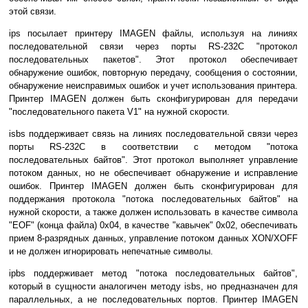
этой связи.
ips посылает принтеру IMAGEN файлы, используя на линиях
последовательной связи через порты RS-232C "протокол
последовательных пакетов". Этот протокол обеспечивает
обнаружение ошибок, повторную передачу, сообщения о состоянии,
обнаружение неисправимых ошибок и учет использования принтера.
Принтер IMAGEN должен быть сконфигурирован для передачи
"последовательного пакета V1" на нужной скорости.
isbs поддерживает связь на линиях последовательной связи через
порты RS-232C в соответствии с методом "потока
последовательных байтов". Этот протокол выполняет управление
потоком данных, но не обеспечивает обнаружение и исправление
ошибок. Принтер IMAGEN должен быть сконфигурирован для
поддержания протокола "потока последовательных байтов" на
нужной скорости, а также должен использовать в качестве символа
"EOF" (конца файла) 0x04, в качестве "кавычек" 0x02, обеспечивать
прием 8-разрядных данных, управление потоком данных XON/XOFF
и не должен игнорировать непечатные символы.
ipbs поддерживает метод "потока последовательных байтов",
который в сущности аналогичен методу isbs, но предназначен для
параллельных, а не последовательных портов. Принтер IMAGEN