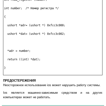
int number;  /* Номер регистра */

{

  ushort *adr= (ushort *) 0xfcc3c000;

  ushort *dat= (ushort *) 0xfcc3c002;

  *adr = number;

  return ((int) *dat);

}

ПРЕДОСТЕРЕЖЕНИЯ
Неосторожное использование ios может нарушить работу системы.
Ios является машинно-зависимым средством и на других
компьютерах может не работать.