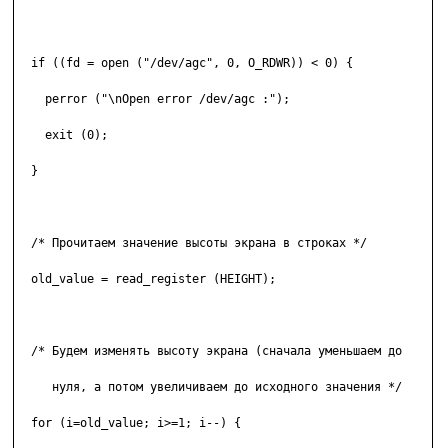
  if ((fd = open ("/dev/agc", 0, O_RDWR)) < 0) {

    perror ("\nOpen error /dev/agc :");

    exit (0);

  }

  /* Прочитаем значение высоты экрана в строках */

  old_value = read_register (HEIGHT);

  /* Будем изменять высоту экрана (сначала уменьшаем до

     нуля, а потом увеличиваем до исходного значения */

  for (i=old_value; i>=1; i--) {
