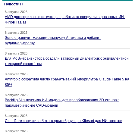
Новости IT
8 августа 2026
AMD договорилась о покупке разработчика специализированных ИИ-
чипов Taalas
8 августа 2026
Suno ограничит массовую выгрузку AI-музыки и добавит
аудиомаркировку
8 августа 2026
Для MoS₂-транзистора создали затворный диэлектрик с эквивалентной
толщиной около 1 нм
8 августа 2026
Anthropic сократила число срабатываний биофильтра Claude Fable 5 на
85%
8 августа 2026
Backflip AI выпустила ИИ-модель для преобразования 3D-сканов в
параметрические CAD-модели
8 августа 2026
Cloudflare запустила бета-версию браузера Kitesurf для ИИ-агентов
8 августа 2026