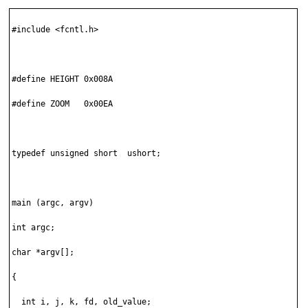
#include <fcntl.h>

#define HEIGHT 0x008A

#define ZOOM   0x00EA

typedef unsigned short  ushort;

main (argc, argv)

int argc;

char *argv[];

{

  int i, j, k, fd, old_value;
