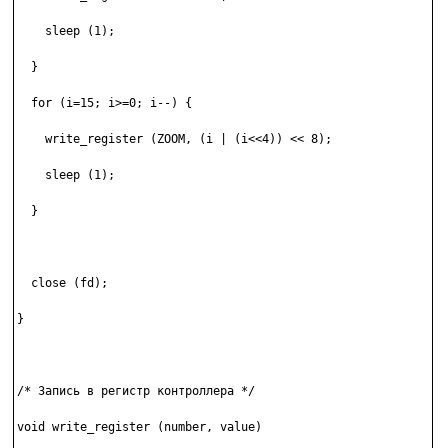
    sleep (1);

  }

  for (i=15; i>=0; i--) {

    write_register (ZOOM, (i | (i<<4)) << 8);

    sleep (1);

  }

  close (fd);

}

/* Запись в регистр контроллера */

void write_register (number, value)
