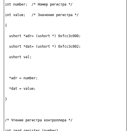
int number;  /* Номер регистра */

int value;   /* Значение регистра */

{

  ushort *adr= (ushort *) 0xfcc3c000;

  ushort *dat= (ushort *) 0xfcc3c002;

  ushort val;

  *adr = number;

  *dat = value;

}

/* Чтение регистра контроллера */

int read_register (number)
