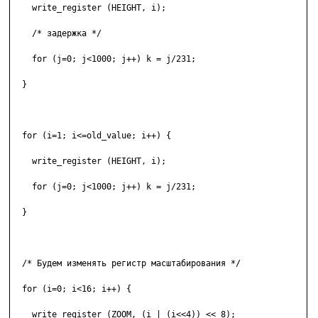
    write_register (HEIGHT, i);

    /* задержка */

    for (j=0; j<1000; j++) k = j/231;

  }

  for (i=1; i<=old_value; i++) {

    write_register (HEIGHT, i);

    for (j=0; j<1000; j++) k = j/231;

  }

  /* Будем изменять регистр масштабирования */

  for (i=0; i<16; i++) {

    write_register (ZOOM, (i | (i<<4)) << 8);
