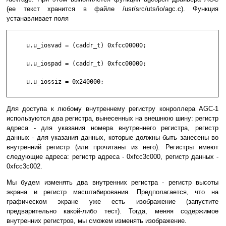
(ее текст хранится в файле /usr/src/uts/io/agc.c). Функция
устанавливает поля
     u.u_iosvad = (caddr_t) 0xfcc00000;

     u.u_iospad = (caddr_t) 0xfcc00000;

     u.u_iossiz = 0x240000;

Для доступа к любому внутреннему регистру конроллера AGC-1
используются два регистра, вынесенных на внешнюю шину: регистр
адреса - для указания номера внутреннего регистра, регистр
данных - для указания данных, которые должны быть занесены во
внутренний регистр (или прочитаны из него). Регистры имеют
следующие адреса: регистр адреса - 0xfcc3c000, регистр данных -
0xfcc3c002.
Мы будем изменять два внутренних регистра - регистр высоты
экрана и регистр масштабирования. Предполагается, что на
графическом экране уже есть изображение (запустите
предварительно какой-либо тест). Тогда, меняя содержимое
внутренних регистров, мы сможем изменять изображение.