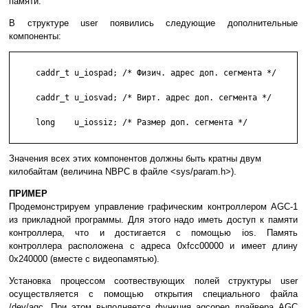
памяти.
В структуре user появились следующие дополнительные
компоненты:
     caddr_t u_iospad; /* Физич. адрес доп. сегмента */

     caddr_t u_iosvad; /* Вирт. адрес доп. сегмента */

     long    u_iossiz; /* Размер доп. сегмента */

Значения всех этих компонентов должны быть кратны двум
килобайтам (величина NBPC в файле <sys/param.h>).
ПРИМЕР
Продемонстрируем управление графическим контроллером AGC-1
из прикладной программы. Для этого надо иметь доступ к памяти
контроллера, что и достигается с помощью ios. Память
контроллера расположена с адреса 0xfcc00000 и имеет длину
0x240000 (вместе с видеопамятью).
Установка процессом соотвествующих полей структуры user
осуществляется с помощью открытия специального файла
/dev/agc. При этом выполняется функция agcopen драйвера AGC