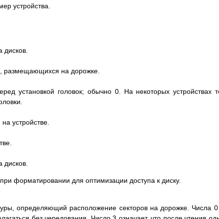
ер устройства.
 дисков.
в, размещающихся на дорожке.
еред установкой головок; обычно 0. На некоторых устройствах 
оловки.
 на устройстве.
тве.
 дисков.
ри форматировании для оптимизации доступа к диску.
уры, определяющий расположение секторов на дорожке. Числа 0
олагаться без чередования. Число 3 означает, что после чтения од