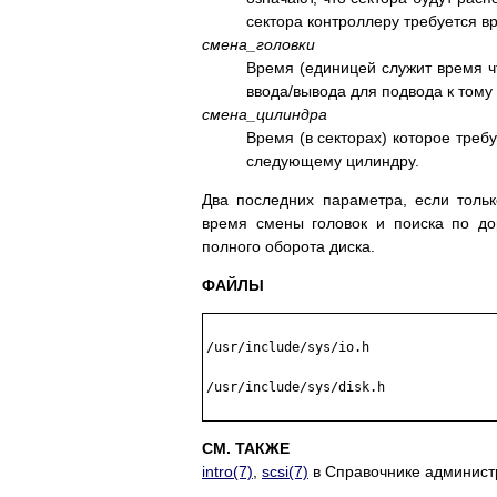
сектора контроллеру требуется в
смена_головки
Время (единицей служит время чт
ввода/вывода для подвода к тому
смена_цилиндра
Время (в секторах) которое треб
следующему цилиндру.
Два последних параметра, если толь
время смены головок и поиска по до
полного оборота диска.
ФАЙЛЫ
/usr/include/sys/io.h

/usr/include/sys/disk.h

СМ. ТАКЖЕ
intro(7)
,
scsi(7)
в Справочнике админист