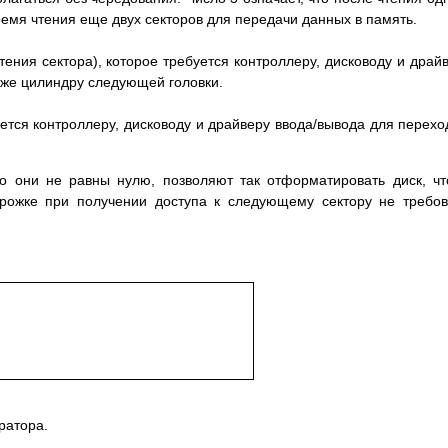
ремя чтения еще двух секторов для передачи данных в память.
ения сектора), которое требуется контроллеру, дисководу и драй
 же цилиндру следующей головки.
уется контроллеру, дисководу и драйверу ввода/вывода для перехо
ко они не равны нулю, позволяют так отформатировать диск, ч
рожке при получении доступа к следующему сектору не требо
ратора.