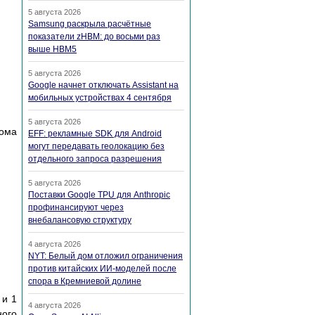
5 августа 2026
Samsung раскрыла расчётные
показатели zHBM: до восьми раз
выше HBM5
5 августа 2026
Google начнет отключать Assistant на
мобильных устройствах 4 сентября
5 августа 2026
тома
EFF: рекламные SDK для Android
могут передавать геолокацию без
отдельного запроса разрешения
5 августа 2026
Поставки Google TPU для Anthropic
профинансируют через
внебалансовую структуру
4 августа 2026
NYT: Белый дом отложил ограничения
против китайских ИИ-моделей после
спора в Кремниевой долине
 и 1
4 августа 2026
ного