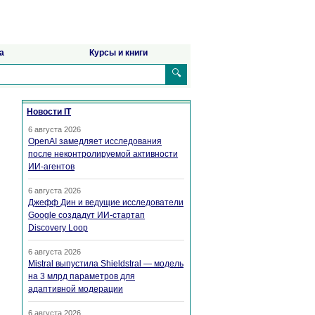
а
Курсы и книги
🔍
Новости IT
6 августа 2026
OpenAI замедляет исследования
после неконтролируемой активности
ИИ-агентов
6 августа 2026
Джефф Дин и ведущие исследователи
Google создадут ИИ-стартап
Discovery Loop
6 августа 2026
Mistral выпустила Shieldstral — модель
на 3 млрд параметров для
адаптивной модерации
6 августа 2026