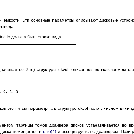
и емкости. Эти основные параметры описывают дисковые устрой
вывода.
йле io должна быть строка вида
начиная со 2-го) структуры dkvol, описанной во включаемом ф
 0, 3, 3

как это пятый параметр, а в структуре dkvol поле с числом цилин
ментом таблицы томов драйвера дисков устанавливается во в
 диска помещается в
dfile(4)
и ассоциируется с драйвером. Позиц