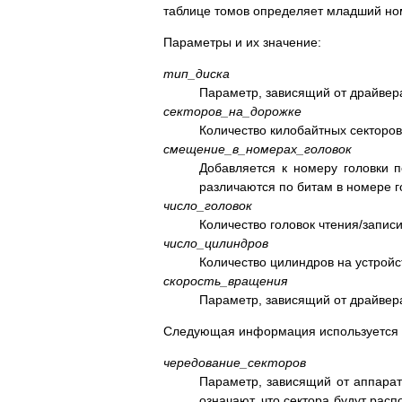
таблице томов определяет младший ном
Параметры и их значение:
тип_диска
Параметр, зависящий от драйвера
секторов_на_дорожке
Количество килобайтных секторо
смещение_в_номерах_головок
Добавляется к номеру головки п
различаются по битам в номере г
число_головок
Количество головок чтения/записи
число_цилиндров
Количество цилиндров на устройс
скорость_вращения
Параметр, зависящий от драйвера
Следующая информация используется п
чередование_секторов
Параметр, зависящий от аппарат
означают, что сектора будут расп