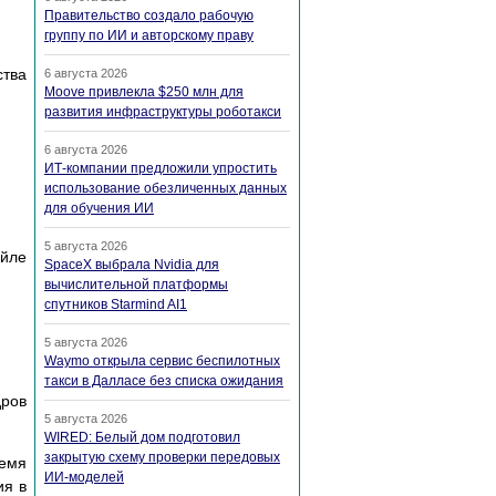
Правительство создало рабочую
группу по ИИ и авторскому праву
ства
6 августа 2026
Moove привлекла $250 млн для
развития инфраструктуры роботакси
6 августа 2026
ИТ-компании предложили упростить
использование обезличенных данных
для обучения ИИ
5 августа 2026
айле
SpaceX выбрала Nvidia для
вычислительной платформы
спутников Starmind AI1
5 августа 2026
Waymo открыла сервис беспилотных
такси в Далласе без списка ожидания
дров
5 августа 2026
WIRED: Белый дом подготовил
закрытую схему проверки передовых
ремя
ИИ-моделей
ия в