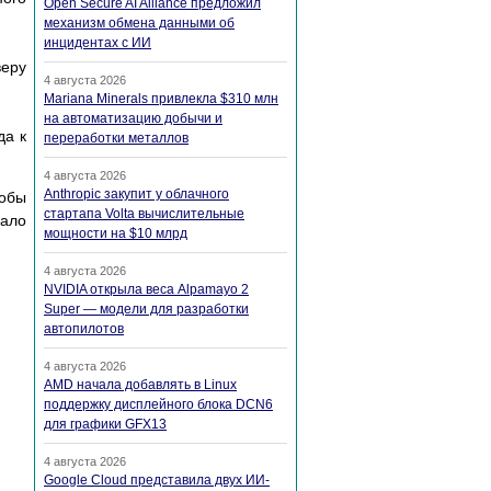
Open Secure AI Alliance предложил
механизм обмена данными об
инцидентах с ИИ
веру
4 августа 2026
Mariana Minerals привлекла $310 млн
на автоматизацию добычи и
да к
переработки металлов
4 августа 2026
Anthropic закупит у облачного
тобы
стартапа Volta вычислительные
вало
мощности на $10 млрд
4 августа 2026
NVIDIA открыла веса Alpamayo 2
Super — модели для разработки
автопилотов
4 августа 2026
AMD начала добавлять в Linux
поддержку дисплейного блока DCN6
для графики GFX13
4 августа 2026
Google Cloud представила двух ИИ-