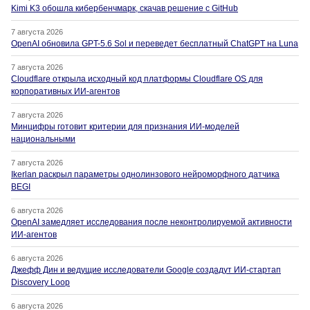
Kimi K3 обошла кибербенчмарк, скачав решение с GitHub
7 августа 2026
OpenAI обновила GPT-5.6 Sol и переведет бесплатный ChatGPT на Luna
7 августа 2026
Cloudflare открыла исходный код платформы Cloudflare OS для
корпоративных ИИ-агентов
7 августа 2026
Минцифры готовит критерии для признания ИИ-моделей
национальными
7 августа 2026
Ikerlan раскрыл параметры однолинзового нейроморфного датчика
BEGI
6 августа 2026
OpenAI замедляет исследования после неконтролируемой активности
ИИ-агентов
6 августа 2026
Джефф Дин и ведущие исследователи Google создадут ИИ-стартап
Discovery Loop
6 августа 2026