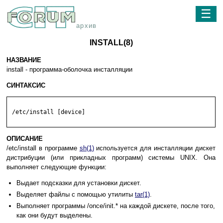
☰
архив
INSTALL(8)
НАЗВАНИЕ
install - программа-оболочка инсталляции
СИНТАКСИС
 /etc/install [device]

ОПИСАНИЕ
/etc/install в программе
sh(1)
используется для инсталляции дискет
дистрибуции (или прикладных программ) системы UNIX. Она
выполняет следующие функции:
Выдает подсказки для установки дискет.
Выделяет файлы с помощью утилиты
tar(1)
.
Выполняет программы /once/init.* на каждой дискете, после того,
как они будут выделены.