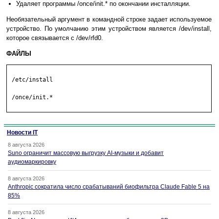
Удаляет программы /once/init.* по окончании инсталляции.
Необязательный аргумент в командной строке задает используемое
устройство. По умолчанию этим устройством является /dev/install,
которое связывается с /dev/rfd0.
ФАЙЛЫ
 /etc/install

 /once/init.*

Новости IT
8 августа 2026
Suno ограничит массовую выгрузку AI-музыки и добавит
аудиомаркировку
8 августа 2026
Anthropic сократила число срабатываний биофильтра Claude Fable 5 на
85%
8 августа 2026