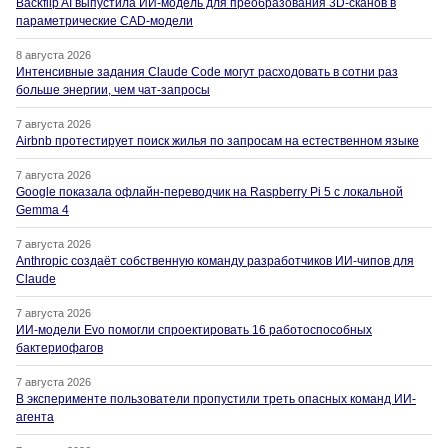
Backflip AI выпустила ИИ-модель для преобразования 3D-сканов в
параметрические CAD-модели
8 августа 2026
Интенсивные задания Claude Code могут расходовать в сотни раз
больше энергии, чем чат-запросы
7 августа 2026
Airbnb протестирует поиск жилья по запросам на естественном языке
7 августа 2026
Google показала офлайн-переводчик на Raspberry Pi 5 с локальной
Gemma 4
7 августа 2026
Anthropic создаёт собственную команду разработчиков ИИ-чипов для
Claude
7 августа 2026
ИИ-модели Evo помогли спроектировать 16 работоспособных
бактериофагов
7 августа 2026
В эксперименте пользователи пропустили треть опасных команд ИИ-
агента