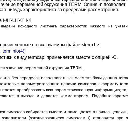
начение переменной окружения TERM. Опция -n позволяет
акая-нибудь характеристика за пределами рассмотрения.
] [-L] [-C] [-r]
 выдачи исходного листинга характеристик каждого из указа
перечисленные во включаемом файле <term.h>.
м.
terminfo(4)
].
тики к виду termcap; применяется вместе с опцией -C.
ется значение переменной окружения TERM.
можно без переделок использовать как элемент базы данных term
 некоторые параметризованные цепочки символов к формату ter
 пытается преобразовать всю параметризованную информацию; то,
мечается в выводе и делается комментарием. Подобные фрагм
ек символов собирается вместе и помещается в начало цепочки,
е заполнители (заканчивающиеся символом /) становятся при 