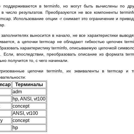
 поддерживаются в terminfo, но могут быть вычислены по др
в число результатов. Преобразуются не все компоненты terminf
ermcap. Использование опции -r снимает это ограничение и привод
ap.
заполнителях выносится в начало, не все характеристики выводя
ается, а цепочки termcap не обладают гибкостью цепочек termi
разовать характеристику terminfo, описываемую цепочкой символо
p. Если, впоследствии, преобразовать описание из формата ter
ьно получится то, с чего начинали.
ризованные цепочки terminfo, их эквиваленты в termcap и 
вательности:
mcap
Терминалы
adm
hp, ANSI, vt100
x
concept
ANSI, vt100
y
concept
hp