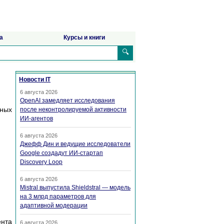
а
Курсы и книги
🔍
Новости IT
6 августа 2026
OpenAI замедляет исследования
нных
после неконтролируемой активности
ИИ-агентов
6 августа 2026
Джефф Дин и ведущие исследователи
Google создадут ИИ-стартап
Discovery Loop
6 августа 2026
Mistral выпустила Shieldstral — модель
на 3 млрд параметров для
адаптивной модерации
ента
6 августа 2026