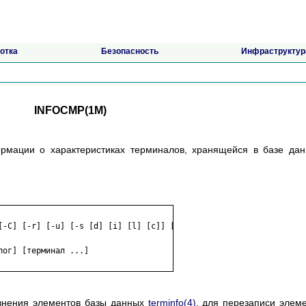
отка
Безопасность
Инфраструктур
INFOCMP(1M)
ормации о характеристиках терминалов, хранящейся в базе да
[-C] [-r] [-u] [-s [d] [i] [l] [c]] [-

ог] [терминал ...]

авнения элементов базы данных
terminfo(4)
, для перезаписи элем