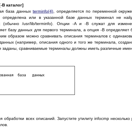
-B каталог]
ная база данных
terminfo(4)
, определяется по переменной окруж
 определена или в указанной базе данных терминал не найд
 (обычно /usr/lib/terminfo). Опции -A и -B служат для измен
яет базу данных для первого терминала, а опция -B определяет 
аким образом можно сравнивать описания терминалов с одинако
данных (например, описания одного и того же терминала, созда
не заданы, сравниваемые терминалы должны иметь различные имен
ванная  база   данных

 обработки всех описаний. Запустите утилиту infocmp несколько 
лов.