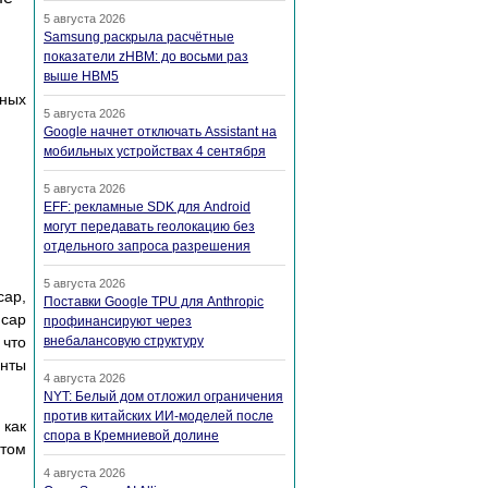
5 августа 2026
Samsung раскрыла расчётные
показатели zHBM: до восьми раз
выше HBM5
нных
5 августа 2026
Google начнет отключать Assistant на
мобильных устройствах 4 сентября
5 августа 2026
EFF: рекламные SDK для Android
могут передавать геолокацию без
отдельного запроса разрешения
5 августа 2026
cap,
Поставки Google TPU для Anthropic
mcap
профинансируют через
 что
внебалансовую структуру
енты
4 августа 2026
NYT: Белый дом отложил ограничения
против китайских ИИ-моделей после
 как
спора в Кремниевой долине
этом
4 августа 2026