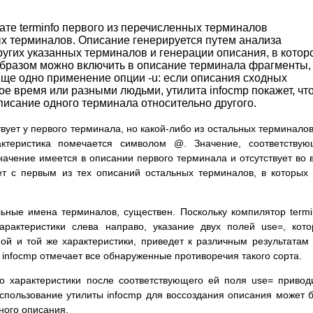
те terminfo первого из перечисленных терминалов
х терминалов. Описание генерируется путем анализа
ругих указанных терминалов и генерации описания, в котор
образом можно включить в описание терминала фрагменты,
ще одно применение опции -u: если описания сходных
ое время или разными людьми, утилита infocmp покажет, чт
писание одного терминала относительно другого.
твует у первого терминала, но какой-либо из остальных терминало
актеристика помечается символом @. Значение, соответству
значение имеется в описании первого терминала и отсутствует во 
ет с первым из тех описаний остальных терминалов, в которых
ьные имена терминалов, существен. Поскольку компилятор termi
рактеристики слева направо, указание двух полей use=, кот
ой и той же характеристики, приведет к различным результатам
 infocmp отмечает все обнаруженные противоречия такого сорта.
бо характеристики после соответствующего ей поля use= привод
 Использование утилиты infocmp для воссоздания описания может 
ного описания.