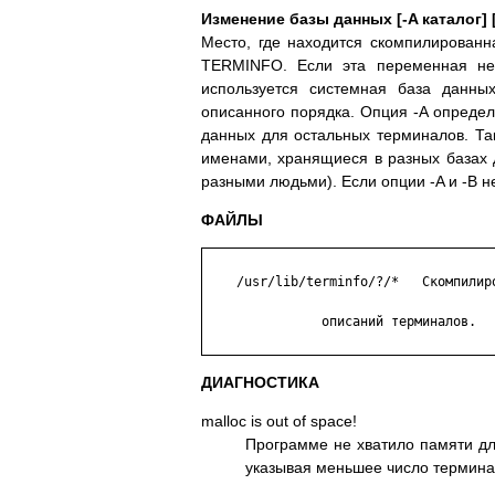
Изменение базы данных [-A каталог] [
Место, где находится скомпилирован
TERMINFO. Если эта переменная не
используется системная база данных
описанного порядка. Опция -A определ
данных для остальных терминалов. Т
именами, хранящиеся в разных базах 
разными людьми). Если опции -A и -B 
ФАЙЛЫ
    /usr/lib/terminfo/?/*   Скомпилиро
               описаний терминалов.

ДИАГНОСТИКА
malloc is out of space!
Программе не хватило памяти для
указывая меньшее число термина