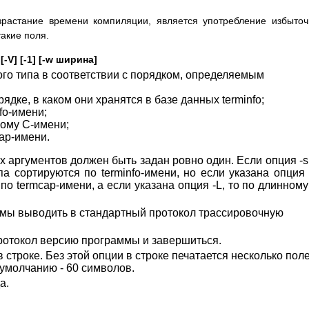
растание времени компиляции, является употребление избыто
такие поля.
 [-V] [-1] [-w ширина]
го типа в соответствии с порядком, определяемым
рядке, в каком они хранятся в базе данных terminfo;
nfo-имени;
ному C-имени;
cap-имени.
 аргументов должен быть задан ровно один. Если опция -s
па сортируются по terminfo-имени, но если указана опция 
по termcap-имени, а если указана опция -L, то по длинному
мы выводить в стандартный протокол трассировочную
ротокол версию программы и завершиться.
 строке. Без этой опции в строке печатается несколько поле
умолчанию - 60 символов.
а.