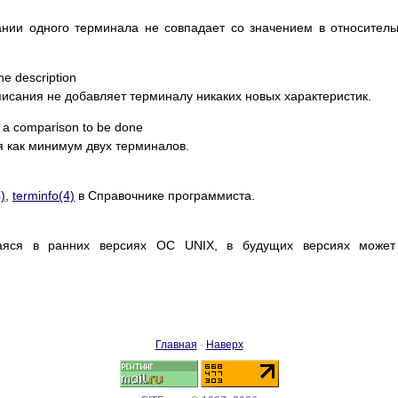
ании одного терминала не совпадает со значением в относител
he description
исания не добавляет терминалу никаких новых характеристик.
r a comparison to be done
ия как минимум двух терминалов.
)
,
terminfo(4)
в Справочнике программиста.
шаяся в ранних версиях ОС UNIX, в будущих версиях может
Главная
·
Наверх