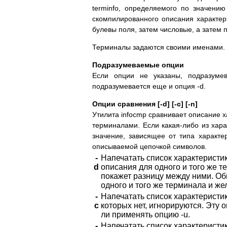
terminfo, определяемого по значени
скомпилированного описания характер
булевы поля, затем числовые, а затем
Терминалы задаются своими именами.
Подразумеваемые опции
Если опции не указаны, подразумев
подразумевается еще и опция -d.
Опции сравнения [-d] [-c] [-n]
Утилита infocmp сравнивает описание 
терминалами. Если какая-либо из хара
значение, зависящее от типа характер
описываемой цепочкой символов.
-
Напечатать список характеристи
d
описания для одного и того же т
покажет разницу между ними. Об
одного и того же терминала и ж
-
Напечатать список характеристи
c
которых нет, игнорируются. Эту 
ли применять опцию -u.
-
Напечатать список характеристи