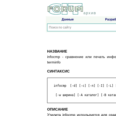
архив
Данные
Разраб
НАЗВАНИЕ
infocmp - сравнение или печать инф
terminfo
СИНТАКСИС
   infocmp  [-d] [-c] [-n] [-I] [-L] 
    [-w ширина] [-A каталог] [-B катал
ОПИСАНИЕ
Утилита infocmp используется для ср