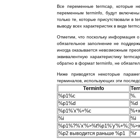
Все переменные termcap, которые не
переменным terminfo, будут включены 
только те, которые присутствовали в t
выводу всех характеристик в виде termc
Отметим, что поскольку информация о 
обязательное заполнение не поддержив
иногда оказывается невозможным преоб
эквивалентную характеристику termca
обратно в формат terminfo, не обязател
Ниже приводятся некоторые парамет
терминалов, использующих эти последо
Terminfo
Ter
%p1%c
%.
%p1%d
%d
%p1%'x'%+%c
%+
%i
%i
%p1%?%'x'%>%t%p1%'y'%+%;
%>x
%p2 выводится раньше %p1
%r