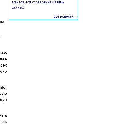
агентов для управления базами
данных
Все новости →
ом
о
в ею
ющее
всех
 оно
nfo-
орые
 при
ит к
быть