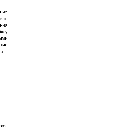
ения
ен,
ения
базу
выми
нные
а.
раз,