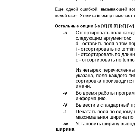
Еще одной ошибкой, вызывающей воз
полей use=. Утилита infocmp помечает 
Остальные опции [-s [d] [i] [l] [c]] [-v]
-s
Отсортировать поля каждо
следующим аргументом:
d - оставить поля в том по
i - отсортировать по termi
l - отсортировать по длин
c - отсортировать по term
Из четырех перечисленных
указана, поля каждого ти
сортировка производится 
имени.
-v
Во время работы програм
информацию.
-V
Вывести в стандартный п
-1
Печатать поля по одному в
максимальная ширина по 
-w
Установить ширину вывод
ширина