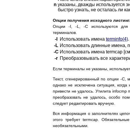
n
указаны, дважды используется з
быстро узнать, не осталась ли к
Опции получения исходного листинга [-I
Опции -I, -L, -C используются для
терминалов.
-I
Использовать имена
terminfo(4)
.
-L
Использовать длинные имена, 
-C
Использовать имена termcap [с
-r
Преобразовывать все характерис
Если терминалы не указаны, использу
Текст, сгенерированный по опции -C, 
однако не исключена ситуация, когда
привести не удалось. Утилита infocmp
преобразовать не удалось, особо по
следует редактировать вручную.
Вся информация о заполнителях цепоч
этого требует termcap. Обязательны
необязательными.