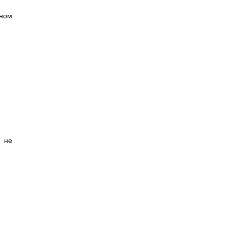
ьном
 не