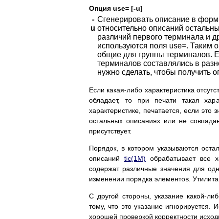
Опция use= [-u]
-
Сгенерировать описание в форма
u
относительно описаний остальны
различий первого терминала и д
используются поля use=. Таким 
общие для группы терминалов. Е
терминалов составлялись в разн
нужно сделать, чтобы получить о
Если какая-либо характеристика отсутс
обладает, то при печати такая хар
характеристике, печатается, если это 
остальных описаниях или не совпада
присутствует.
Порядок, в котором указываются остал
описаний
tic(1M)
обрабатывает все ха
содержат различные значения для одн
изменении порядка элементов. Утилита
С другой стороны, указание какой-ли
тому, что это указание игнорируется.
хорошей проверкой корректности исход