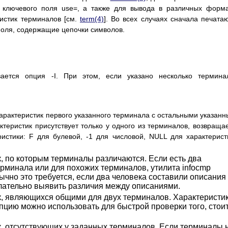
ю ключевого поля use=, а также для вывода в различных форм
истик терминалов [см.
term(4)
]. Во всех случаях сначала печата
 поля, содержащие цепочки символов.
ается опция -I. При этом, если указано несколько термина
характеристик первого указанного терминала с остальными указан
ктеристик присутствует только у одного из терминалов, возвраща
истики: F для булевой, -1 для числовой, NULL для характерист
к, по которым терминалы различаются. Если есть два
ерминала или для похожих терминалов, утилита infocmp
ычно это требуется, если два человека составили описания
елательно выявить различия между описаниями.
к, являющихся общими для двух терминалов. Характеристик
опцию можно использовать для быстрой проверки того, стои
к, отсутствующих у заданных терминалов. Если терминалы 