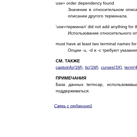
use= order dependency found
Значение в относительном опис
описании другого терминала.
'use=терминал' did not add anything for t
Использование относительного оп
must have at least two terminal names fo
Опции -u, -d и -c требуют указан
СМ. ТАКЖЕ
captoinfo(1M)
,
tic(1M)
.
curses(3X)
,
term(4
ПРИМЕЧАНИЯ
База данных termcap, использовав
поддерживаться.
Связь с редакцией