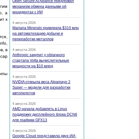
Open Secure AI Alliance предложил
угим
механизм обмена данными об
инцидентах с ИИ
o, а
ит к
4 августа 2026
Mariana Minerals привлекла $310 млн
на автоматизацию добычи и
тся,
переработки металлов
nfo,
в, в
4 августа 2026
Anthropic закупит у облачного
mcap
стартапа Volta вычислительные
мощности на $10 млрд
типы
4 августа 2026
NVIDIA открыла веса Alpamayo 2
Super — модели для разработки
автопилотов
4 августа 2026
AMD начала добавлять в Linux
поддержку дисплейного блока DCN6
для графики GFX13
4 августа 2026
Google Cloud представила двух ИИ-