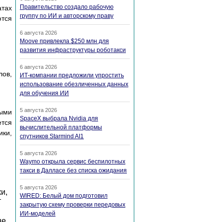
Правительство создало рабочую
атах
группу по ИИ и авторскому праву
ются
6 августа 2026
Moove привлекла $250 млн для
развития инфраструктуры роботакси
6 августа 2026
лов,
ИТ-компании предложили упростить
использование обезличенных данных
для обучения ИИ
5 августа 2026
ными
SpaceX выбрала Nvidia для
ется
вычислительной платформы
ики,
спутников Starmind AI1
5 августа 2026
Waymo открыла сервис беспилотных
такси в Далласе без списка ожидания
5 августа 2026
и,
WIRED: Белый дом подготовил
т
закрытую схему проверки передовых
ИИ-моделей
не