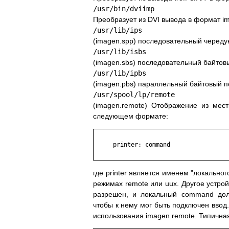
/usr/bin/dviimp
Преобразует из DVI вывода в формат 
/usr/lib/ips
(imagen.spp) последовательный черед
/usr/lib/isbs
(imagen.sbs) последовательный байтов
/usr/lib/ipbs
(imagen.pbs) параллельный байтовый 
/usr/spool/lp/remote
(imagen.remote) Отображение из мес
следующем формате:
     printer: command

где printer является именем "локально
режимах remote или uux. Другое устро
разрешен, и локальный command дол
чтобы к нему мог быть подключен ввод
использования imagen.remote. Типична