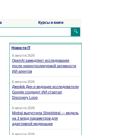
а
Курсы и книги
🔍
Новости IT
6 августа 2026
OpenAI замедляет исследования
после неконтролируемой активности
ИИ-агентов
6 августа 2026
Джефф Дин и ведущие исследователи
Google создадут ИИ-стартап
Discovery Loop
6 августа 2026
Mistral выпустила Shieldstral — модель
на 3 млрд параметров для
адаптивной модерации
6 августа 2026