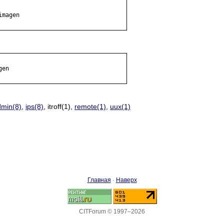
magen

en

dmin(8)
,
ips(8)
, itroff(1),
remote(1)
,
uux(1)
Главная
·
Наверх
CITForum © 1997–2026