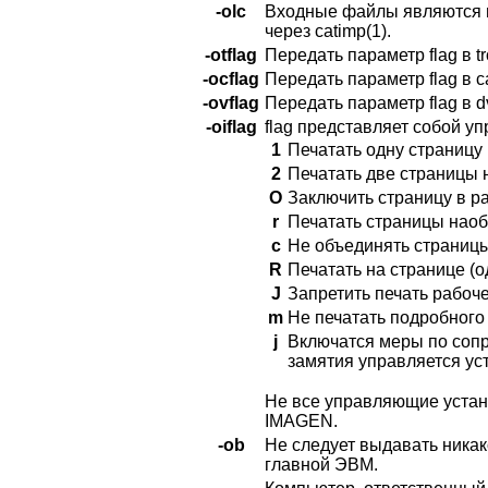
-olc
Входные файлы являются вы
через catimp(1).
-otflag
Передать параметр flag в tro
-ocflag
Передать параметр flag в c
-ovflag
Передать параметр flag в d
-oiflag
flag представляет собой у
1
Печатать одну страницу 
2
Печатать две страницы 
О
Заключить страницу в ра
r
Печатать страницы наоб
с
Не объединять страниц
R
Печатать на странице (о
J
Запретить печать рабоче
m
Не печатать подробного
j
Включатся меры по соп
замятия управляется ус
Не все управляющие устан
IMAGEN.
-ob
Не следует выдавать ника
главной ЭВМ.