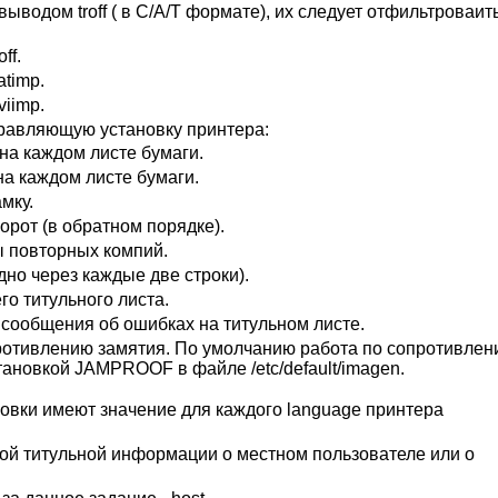
водом troff ( в С/А/Т формате), их следует отфильтроваит
ff.
atimp.
viimp.
правляющую установку принтера:
на каждом листе бумаги.
на каждом листе бумаги.
мку.
орот (в обратном порядке).
ы повторных компий.
дно через каждые две строки).
го титульного листа.
 сообщения об ошибках на титульном листе.
ротивлению замятия. По умолчанию работа по сопротивле
тановкой JAMPROOF в файле /etc/default/imagen.
овки имеют значение для каждого language принтера
кой титульной информации о местном пользователе или о