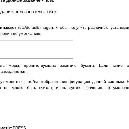
а данное задание - host.
дание пользователь - user.
ывают /etc/default/imagen, чтобы получить различные установк
ачения по умолчанию:
ать меры, препятствующие замятию бумаги. Если такие ш
 замедляется.
ут меняться, чтобы отобразить конфигурацию данной системы. 
или не может быть считан, используется значение по умолча
ормат imPRESS.