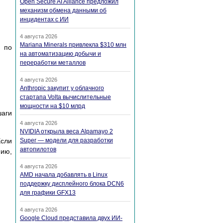
Open Secure AI Alliance предложил
механизм обмена данными об
инцидентах с ИИ
4 августа 2026
Mariana Minerals привлекла $310 млн
и по
на автоматизацию добычи и
переработки металлов
4 августа 2026
Anthropic закупит у облачного
стартапа Volta вычислительные
мощности на $10 млрд
аги
4 августа 2026
NVIDIA открыла веса Alpamayo 2
Если
Super — модели для разработки
автопилотов
нию,
4 августа 2026
AMD начала добавлять в Linux
поддержку дисплейного блока DCN6
для графики GFX13
4 августа 2026
Google Cloud представила двух ИИ-