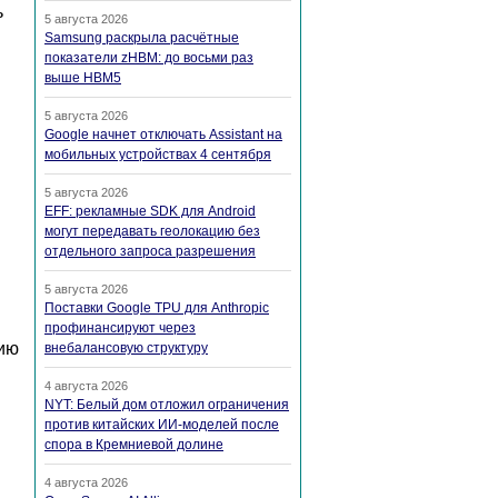
ь
5 августа 2026
Samsung раскрыла расчётные
показатели zHBM: до восьми раз
выше HBM5
5 августа 2026
Google начнет отключать Assistant на
мобильных устройствах 4 сентября
5 августа 2026
EFF: рекламные SDK для Android
могут передавать геолокацию без
отдельного запроса разрешения
5 августа 2026
Поставки Google TPU для Anthropic
профинансируют через
нию
внебалансовую структуру
4 августа 2026
NYT: Белый дом отложил ограничения
против китайских ИИ-моделей после
спора в Кремниевой долине
4 августа 2026