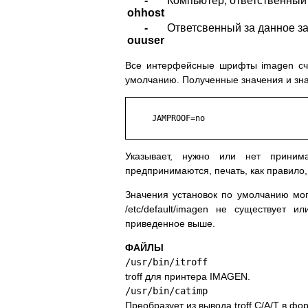
-
Компьютер, ответственный з
ohhost
-
Ответсвенный за данное за
ouuser
Все интерфейсные шрифты imagen счит
умолчанию. Полученные значения и зн
     JAMPROOF=no

Указывает, нужно или нет приним
предпринимаются, печать, как правило,
Значения установок по умолчанию мог
/etc/default/imagen не существует 
приведенное выше.
ФАЙЛЫ
/usr/bin/itroff
troff для принтера IMAGEN.
/usr/bin/catimp
Преобразует из вывода troff C/A/T в ф