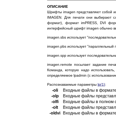
ОПИСАНИЕ
Шрифты imagen представляют собой и
IMAGEN. Для печати они выбирают сле
формат), формат imPRESS, DVI форм
интерфейсный шрифт imagen обычно в
imagen.sbs использует "последовательн
imagen.pbs использует "параллельный п
imagen.spp использует последователь
imagen.remote посылает задание пе
Команда, которую надо использовать, 
определяемое lpadmin (с использованием
Распознаваемые параметры
lp(1)
:
-oli
Входные файлы в формате 
-olp
Входные файлы представля
-olfi
Входные файлы в полном 
-olt
Входные файлы представляю
-oldvi
Входные файлы в формате D