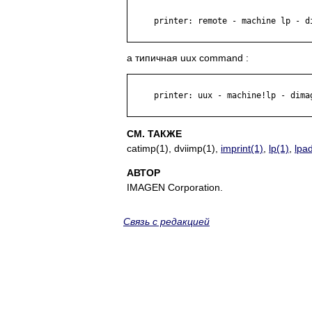
     printer: remote - machine lp - di
а типичная uux command :
     printer: uux - machine!lp - dimag
СМ. ТАКЖЕ
catimp(1), dviimp(1),
imprint(1)
,
lp(1)
,
lpa
АВТОР
IMAGEN Corporation.
Связь с редакцией