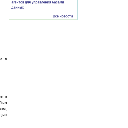
агентов для управления базами
данных
Все новости →
ка в
ве в
 был
зом,
ощью