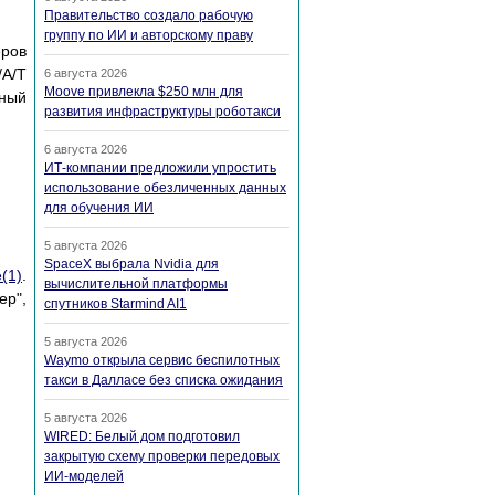
Правительство создало рабочую
группу по ИИ и авторскому праву
еров
/А/Т
6 августа 2026
Moove привлекла $250 млн для
ный
развития инфраструктуры роботакси
6 августа 2026
ИТ-компании предложили упростить
использование обезличенных данных
для обучения ИИ
5 августа 2026
SpaceX выбрала Nvidia для
(1)
.
вычислительной платформы
ер",
спутников Starmind AI1
5 августа 2026
Waymo открыла сервис беспилотных
такси в Далласе без списка ожидания
5 августа 2026
WIRED: Белый дом подготовил
закрытую схему проверки передовых
ИИ-моделей