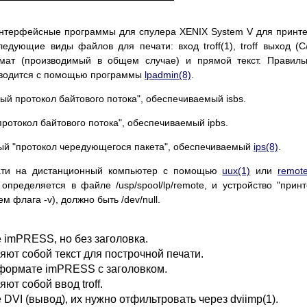
нтерфейсные программы для спулера XENIX System V для принт
дующие виды файлов для печати: вход troff(1), troff выход (С
ат (производимый в общем случае) и прямой текст. Правиль
водится с помощью программы
lpadmin(8)
.
ый протокол байтового потока", обеспечиваемый isbs.
ротокол байтового потока", обеспечиваемый ipbs.
ный "протокол чередующегося пакета", обеспечиваемый
ips(8)
.
чати на дистанционный компьютер с помощью
uux(1)
или
remote
определяется в файле /usp/spool/lp/remote, и устройство "принт
 флага -v), должно быть /dev/null.
imPRESS, но без заголовка.
ют собой текст для построчной печати.
формате imРRESS с заголовком.
т собой ввод troff.
VI (вывод), их нужно отфильтровать через dviimp(1).