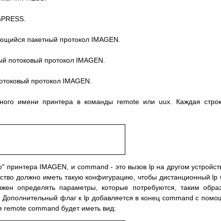
imPRESS.
ующийся пакетный протокол IMAGEN.
ый потоковый протокол IMAGEN.
потоковый протокол IMAGEN.
тного имени принтера в команды remote или uux. Каждая стро
го" принтера IMAGEN, и сommand - это вызов lp на другом устройст
йство должно иметь такую конфигурацию, чтобы дистанционный lp
жен определять параметры, которые потребуются, таким обра
. Дополнительный флаг к lp добавляется в конец command с пом
я remote command будет иметь вид: