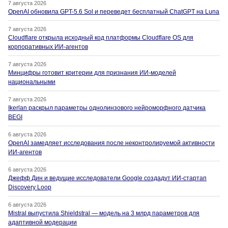
7 августа 2026
OpenAI обновила GPT-5.6 Sol и переведет бесплатный ChatGPT на Luna
7 августа 2026
Cloudflare открыла исходный код платформы Cloudflare OS для
корпоративных ИИ-агентов
7 августа 2026
Минцифры готовит критерии для признания ИИ-моделей
национальными
7 августа 2026
Ikerlan раскрыл параметры однолинзового нейроморфного датчика
BEGI
6 августа 2026
OpenAI замедляет исследования после неконтролируемой активности
ИИ-агентов
6 августа 2026
Джефф Дин и ведущие исследователи Google создадут ИИ-стартап
Discovery Loop
6 августа 2026
Mistral выпустила Shieldstral — модель на 3 млрд параметров для
адаптивной модерации