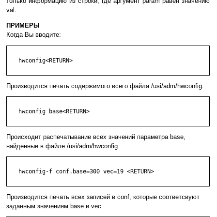
только информацию из строки, где аргумент param равен значению
val.
ПРИМЕРЫ
Когда Вы вводите:
   hwconfig<RETURN>

Производится печать содержимого всего файла /usi/adm/hwconfig.
   hwconfig base<RETURN>

Происходит распечатывание всех значений параметра base,
найденные в файле /usi/adm/hwconfig.
   hwconfig-f conf.base=300 vec=19 <RETURN>

Производится печать всех записей в conf, которые соответсвуют
заданным значениям base и vec.