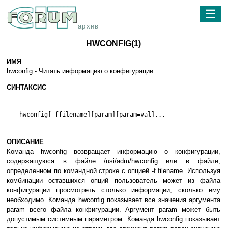
☰
архив
HWCONFIG(1)
ИМЯ
hwconfig - Читать информацию о конфигурации.
СИНТАКСИС
   hwconfig[-ffilename][param][param=val]...

ОПИСАНИЕ
Команда hwconfig возвращает информацию о конфигурации,
содержащуюся в файле /usi/adm/hwconfig или в файле,
определенном по командной строке с опцией -f filename. Используя
комбинации оставшихся опций пользователь может из файла
конфигурации просмотреть столько информации, сколько ему
необходимо. Команда hwconfig показывает все значения аргумента
param всего файла конфигурации. Аргумент param может быть
допустимым системным параметром. Команда hwconfig показывает