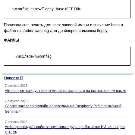
   hwconfig name=floppy base<RETURN>

Производится печать для всех записей имени и значение base в
файле /usi/adm/hwconfig для драйверов с именем floppy.
ФАЙЛЫ
     /usi/adm/hwconfig

Новости IT
7 августа 2026
Airbnb протестирует поиск жилья по запросам на естественном языке
7 августа 2026
Google показала офлайн-переводчик на Raspberry Pi 5 с локальной
Gemma 4
7 августа 2026
Anthropic создаёт собственную команду разработчиков ИИ-чипов для
Claude