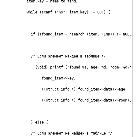
	  item.key = name_to_find; 

	  while (scanf ("%s", item.key) != EOF) { 

	    if ((found_item = hsearch (item, FIND)) != NULL) { 

	    /* Если элемент найден в таблице */ 

	      (void) printf ("found %s, age= %d, room= %d\n", 

	         found_item->key, 

	         ((struct info *) found_item->data)->age, 

	         ((struct info *) found_item->data)->room); 

	    } else { 

	    /* Если элемент не найден в таблице */ 
