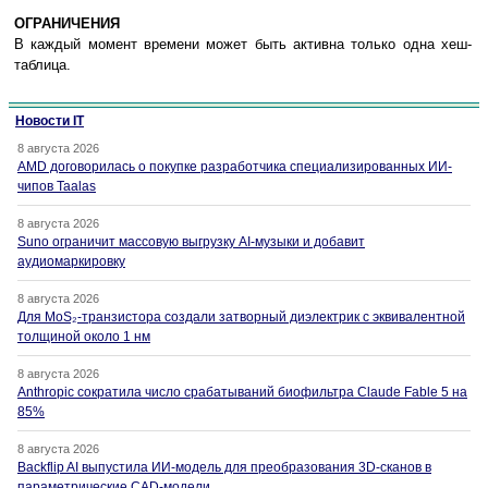
ОГРАНИЧЕНИЯ
В каждый момент времени может быть активна только одна хеш-
таблица.
Новости IT
8 августа 2026
AMD договорилась о покупке разработчика специализированных ИИ-
чипов Taalas
8 августа 2026
Suno ограничит массовую выгрузку AI-музыки и добавит
аудиомаркировку
8 августа 2026
Для MoS₂-транзистора создали затворный диэлектрик с эквивалентной
толщиной около 1 нм
8 августа 2026
Anthropic сократила число срабатываний биофильтра Claude Fable 5 на
85%
8 августа 2026
Backflip AI выпустила ИИ-модель для преобразования 3D-сканов в
параметрические CAD-модели