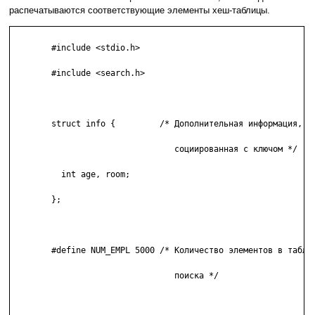
распечатываются соответствующие элементы хеш-таблицы.
	#include <stdio.h> 

	#include <search.h> 

	struct info {         /* Дополнительная информация, ас- 

	                         социированная с ключом */ 

	  int age, room; 

	}; 

	#define NUM_EMPL 5000 /* Количество элементов в таблице 

	                         поиска */ 
