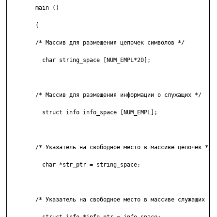
	main () 

	{ 

	/* Массив для размещения цепочек символов */ 

	  char string_space [NUM_EMPL*20]; 

	/* Массив для размещения информации о служащих */ 

	  struct info info_space [NUM_EMPL]; 

	/* Указатель на свободное место в массиве цепочек */ 

	  char *str_ptr = string_space; 

	/* Указатель на свободное место в массиве служащих */ 
