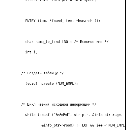
	  struct info *info_ptr = info_space; 

	  ENTRY item, *found_item, *hsearch (); 

	  char name_to_find [30]; /* Искомое имя */ 

	  int i; 

	/* Создать таблицу */ 

	  (void) hcreate (NUM_EMPL); 

	/* Цикл чтения исходной информации */ 

	  while (scanf ("%s%d%d", str_ptr, &info_ptr->age, 

	          &info_ptr->room) != EOF && i++ < NUM_EMPL) { 
