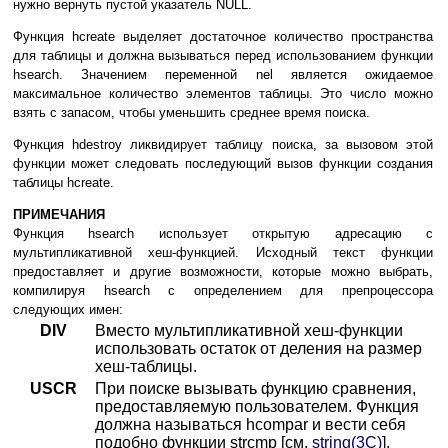
нужно вернуть пустой указатель NULL.
Функция hcreate выделяет достаточное количество пространства
для таблицы и должна вызываться перед использованием функции
hsearch. Значением переменной nel является ожидаемое
максимальное количество элементов таблицы. Это число можно
взять с запасом, чтобы уменьшить среднее время поиска.
Функция hdestroy ликвидирует таблицу поиска, за вызовом этой
функции может следовать последующий вызов функции создания
таблицы hcreate.
ПРИМЕЧАНИЯ
Функция hsearch использует открытую адресацию с
мультипликативной хеш-функцией. Исходный текст функции
предоставляет и другие возможности, которые можно выбрать,
компилируя hsearch с определением для препроцессора
следующих имен:
DIV
Вместо мультипликативной хеш-функции
использовать остаток от деления на размер
хеш-таблицы.
USCR
При поиске вызывать функцию сравнения,
предоставляемую пользователем. Функция
должна называться hcompar и вести себя
подобно функции strcmp [см.
string(3C)
].