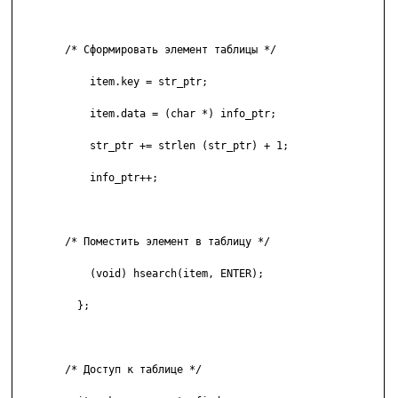
	/* Сформировать элемент таблицы */ 

	    item.key = str_ptr; 

	    item.data = (char *) info_ptr; 

	    str_ptr += strlen (str_ptr) + 1; 

	    info_ptr++; 

	/* Поместить элемент в таблицу */ 

	    (void) hsearch(item, ENTER); 

	  }; 

	/* Доступ к таблице */ 
