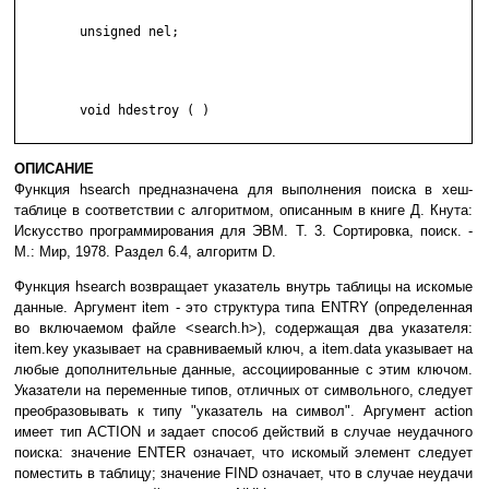
	unsigned nel;

	void hdestroy ( )

ОПИСАНИЕ
Функция hsearch предназначена для выполнения поиска в хеш-
таблице в соответствии с алгоритмом, описанным в книге Д. Кнута:
Искусство программирования для ЭВМ. Т. 3. Сортировка, поиск. -
М.: Мир, 1978. Раздел 6.4, алгоритм D.
Функция hsearch возвращает указатель внутрь таблицы на искомые
данные. Аргумент item - это структура типа ENTRY (определенная
во включаемом файле <search.h>), содержащая два указателя:
item.key указывает на сравниваемый ключ, а item.data указывает на
любые дополнительные данные, ассоциированные с этим ключом.
Указатели на переменные типов, отличных от символьного, следует
преобразовывать к типу "указатель на символ". Аргумент action
имеет тип ACTION и задает способ действий в случае неудачного
поиска: значение ENTER означает, что искомый элемент следует
поместить в таблицу; значение FIND означает, что в случае неудачи