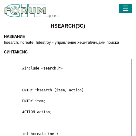
☰
архив
HSEARCH(3C)
НАЗВАНИЕ
hsearch, hcreate, hdestroy - управление хеш-таблицами поиска
СИНТАКСИС
	#include <search.h>

	ENTRY *hsearch (item, action)

	ENTRY item;

	ACTION action;

	int hcreate (nel)
