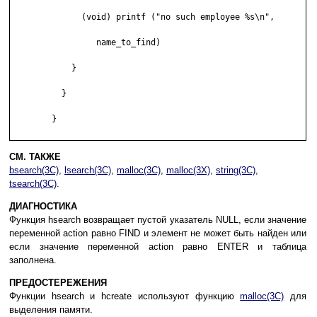
	      (void) printf ("no such employee %s\n", 

	         name_to_find) 

	    } 

	  } 

	} 

СМ. ТАКЖЕ
bsearch(3C)
,
lsearch(3C)
,
malloc(3C)
,
malloc(3X)
,
string(3C)
,
tsearch(3C)
.
ДИАГНОСТИКА
Функция hsearch возвращает пустой указатель NULL, если значение
переменной action равно FIND и элемент не может быть найден или
если значение переменной action равно ENTER и таблица
заполнена.
ПРЕДОСТЕРЕЖЕНИЯ
Функции hsearch и hcreate используют функцию
malloc(3C)
для
выделения памяти.