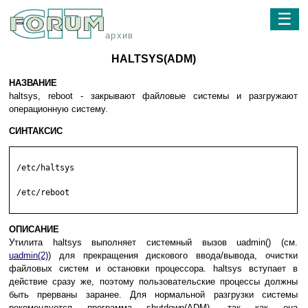
☰
архив
HALTSYS(ADM)
НАЗВАНИЕ
haltsys, reboot - закрывают файловые системы и разгружают
операционную систему.
СИНТАКСИС
 /etc/haltsys

 /etc/reboot

ОПИСАНИЕ
Утилита haltsys выполняет системный вызов uadmin() (см.
uadmin(2)
) для прекращения дискового ввода/вывода, очистки
файловых систем и остановки процессора. haltsys вступает в
действие сразу же, поэтому пользовательские процессы должны
быть прерваны заранее. Для нормальной разгрузки системы
рекомендуется программа shutdown(ADM), так как она