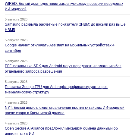
WIRED: Белый дом подготовил закрытую схему проверки передовых
ИИ-моделей
5 августа 2026
Samsung раскрыла расчётные показатели zHBM: до восьми раз выше
HBM5
5 августа 2026
Google начнет отключать Assistant на мобильных устройствах 4
сентября
5 августа 2026
EFF: рекламные SDK для Android могут передавать геолокацию без
отдельного запроса разрешения
5 августа 2026
Поставки Google TPU для Anthropic профинансируют через
внебалансовую структуру
4 августа 2026
NYT: Белый дом отложил ограничения против китайских ИИ-моделей
после спора в Кремниевой долине
4 августа 2026
Open Secure AI Alliance предложил механизм обмена данными об
инцидентах с ИИ