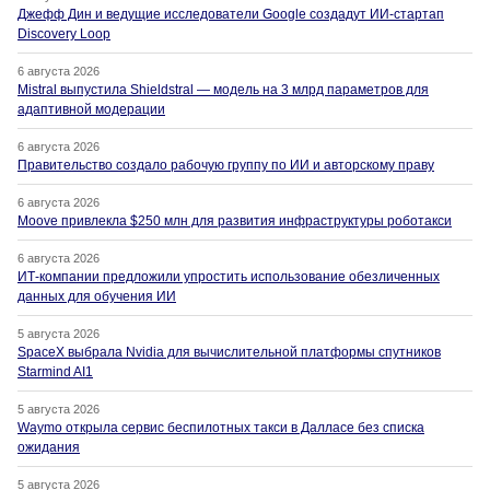
Джефф Дин и ведущие исследователи Google создадут ИИ-стартап
Discovery Loop
6 августа 2026
Mistral выпустила Shieldstral — модель на 3 млрд параметров для
адаптивной модерации
6 августа 2026
Правительство создало рабочую группу по ИИ и авторскому праву
6 августа 2026
Moove привлекла $250 млн для развития инфраструктуры роботакси
6 августа 2026
ИТ-компании предложили упростить использование обезличенных
данных для обучения ИИ
5 августа 2026
SpaceX выбрала Nvidia для вычислительной платформы спутников
Starmind AI1
5 августа 2026
Waymo открыла сервис беспилотных такси в Далласе без списка
ожидания
5 августа 2026