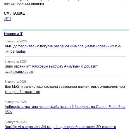
возникновении ошибки.
СМ. ТАКЖЕ
id(1)
Новости IT
8 августа 2026
AMD договорилась о покупке разработчика специализированных ИИ-
чипов Taalas
8 августа 2026
Suno ограничит массовую выгрузку AI-музыки и добавит
аудиомаркировку
8 августа 2026
Для MoS₂-транзистора создали затворный диэлектрик с эквивалентной
толщиной около 1 нм
8 августа 2026
Anthropic сократила число срабатываний биофильтра Claude Fable 5 на
85%
8 августа 2026
Backflip AI выпустила ИИ-модель для преобразования 3D-сканов в