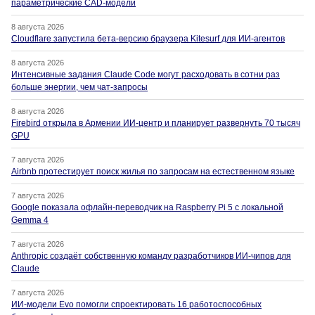
параметрические CAD-модели
8 августа 2026
Cloudflare запустила бета-версию браузера Kitesurf для ИИ-агентов
8 августа 2026
Интенсивные задания Claude Code могут расходовать в сотни раз
больше энергии, чем чат-запросы
8 августа 2026
Firebird открыла в Армении ИИ-центр и планирует развернуть 70 тысяч
GPU
7 августа 2026
Airbnb протестирует поиск жилья по запросам на естественном языке
7 августа 2026
Google показала офлайн-переводчик на Raspberry Pi 5 с локальной
Gemma 4
7 августа 2026
Anthropic создаёт собственную команду разработчиков ИИ-чипов для
Claude
7 августа 2026
ИИ-модели Evo помогли спроектировать 16 работоспособных