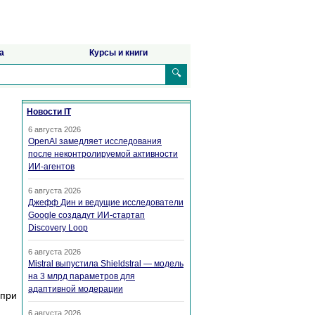
а
Курсы и книги
🔍
Новости IT
6 августа 2026
OpenAI замедляет исследования
после неконтролируемой активности
ИИ-агентов
6 августа 2026
Джефф Дин и ведущие исследователи
Google создадут ИИ-стартап
Discovery Loop
6 августа 2026
Mistral выпустила Shieldstral — модель
на 3 млрд параметров для
адаптивной модерации
 при
6 августа 2026