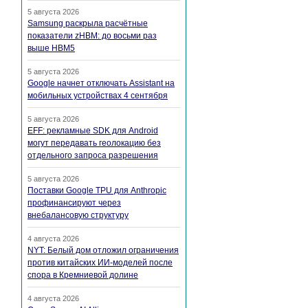
5 августа 2026
Samsung раскрыла расчётные
показатели zHBM: до восьми раз
выше HBM5
5 августа 2026
Google начнет отключать Assistant на
мобильных устройствах 4 сентября
5 августа 2026
EFF: рекламные SDK для Android
могут передавать геолокацию без
отдельного запроса разрешения
5 августа 2026
Поставки Google TPU для Anthropic
профинансируют через
внебалансовую структуру
4 августа 2026
NYT: Белый дом отложил ограничения
против китайских ИИ-моделей после
спора в Кремниевой долине
4 августа 2026