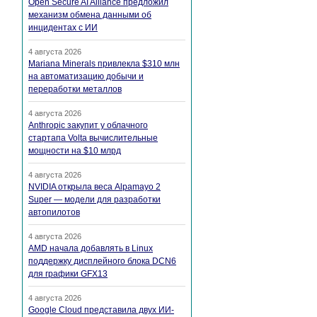
Open Secure AI Alliance предложил
механизм обмена данными об
инцидентах с ИИ
4 августа 2026
Mariana Minerals привлекла $310 млн
на автоматизацию добычи и
переработки металлов
4 августа 2026
Anthropic закупит у облачного
стартапа Volta вычислительные
мощности на $10 млрд
4 августа 2026
NVIDIA открыла веса Alpamayo 2
Super — модели для разработки
автопилотов
4 августа 2026
AMD начала добавлять в Linux
поддержку дисплейного блока DCN6
для графики GFX13
4 августа 2026
Google Cloud представила двух ИИ-