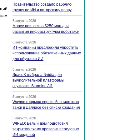
Правительство создало рабочую
бщий
группу по ИИ и авторскому праву
вым
6 августа 2026
Moove привлекла $250 млн для
развития инфраструктуры роботакси
6 августа 2026
ИТ-компании предложили упростить
использование обезличенных данных
для обучения ИИ
5 августа 2026
SpaceX выбрала Nvidia для
вычислительной платформы
спутников Starmind AI1
5 августа 2026
Waymo открыла сервис беспилотных
такси в Далласе без списка ожидания
5 августа 2026
WIRED: Белый дом подготовил
закрытую схему проверки передовых
ИИ-моделей