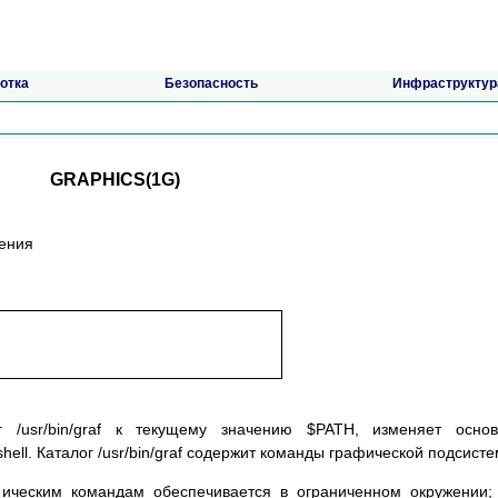
отка
Безопасность
Инфраструктур
GRAPHICS(1G)
жения
г /usr/bin/graf к текущему значению $PATH, изменяет осно
shell. Каталог /usr/bin/graf содержит команды графической подсист
афическим командам обеспечивается в ограниченном окружении;