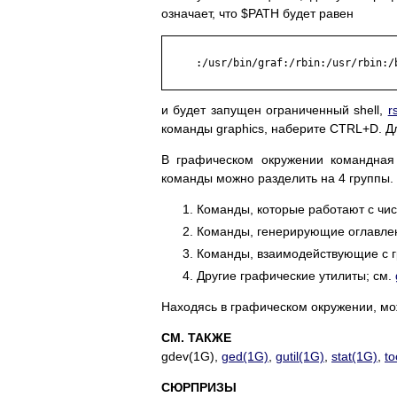
означает, что $PATH будет равен
     :/usr/bin/graf:/rbin:/usr/rbin:/b
и будет запущен ограниченный shell,
r
команды graphics, наберите CTRL+D. Дл
В графическом окружении командная
команды можно разделить на 4 группы.
Команды, которые работают с чи
Команды, генерирующие оглавле
Команды, взаимодействующие с г
Другие графические утилиты; см.
Находясь в графическом окружении, мож
СМ. ТАКЖЕ
gdev(1G),
ged(1G)
,
gutil(1G)
,
stat(1G)
,
to
СЮРПРИЗЫ