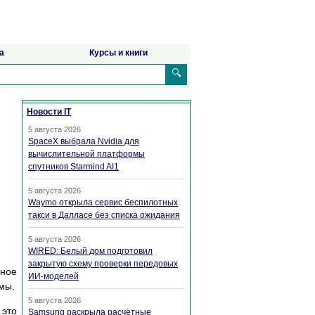
а
Курсы и книги
🔍
Новости IT
5 августа 2026
SpaceX выбрала Nvidia для
вычислительной платформы
спутников Starmind AI1
5 августа 2026
Waymo открыла сервис беспилотных
такси в Далласе без списка ожидания
5 августа 2026
WIRED: Белый дом подготовил
закрытую схему проверки передовых
вное
ИИ-моделей
емы.
5 августа 2026
 это
Samsung раскрыла расчётные