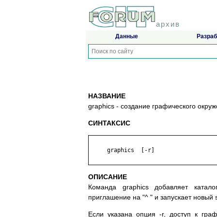
архив
Данные
Разраб
НАЗВАНИЕ
graphics - создание графического окру
СИНТАКСИС
     graphics  [-r]

ОПИСАНИЕ
Команда graphics добавляет катало
приглашение на "^ " и запускает новый 
Если указана опция -r, доступ к гр