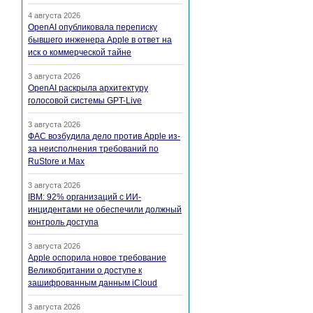
4 августа 2026
OpenAI опубликовала переписку
бывшего инженера Apple в ответ на
иск о коммерческой тайне
3 августа 2026
OpenAI раскрыла архитектуру
голосовой системы GPT-Live
3 августа 2026
ФАС возбудила дело против Apple из-
за неисполнения требований по
RuStore и Max
3 августа 2026
IBM: 92% организаций с ИИ-
инцидентами не обеспечили должный
контроль доступа
3 августа 2026
Apple оспорила новое требование
Великобритании о доступе к
зашифрованным данным iCloud
3 августа 2026