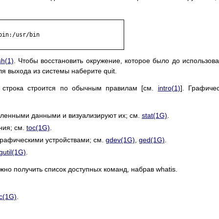
in:/usr/bin

sh(1)
. Чтобы восстановить окружение, которое было до использов
я выхода из системы наберите quit.
 строка строится по обычным правилам [см.
intro(1)
]. Графиче
сленными данными и визуализируют их; см.
stat(1G)
.
ния; см.
toc(1G)
.
рафическими устройствами; см.
gdev(1G)
,
ged(1G)
.
gutil(1G)
.
но получить список доступных команд, набрав whatis.
c(1G)
.