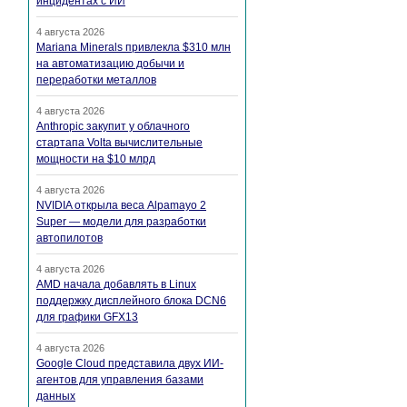
инцидентах с ИИ
4 августа 2026
Mariana Minerals привлекла $310 млн
на автоматизацию добычи и
переработки металлов
4 августа 2026
Anthropic закупит у облачного
стартапа Volta вычислительные
мощности на $10 млрд
4 августа 2026
NVIDIA открыла веса Alpamayo 2
Super — модели для разработки
автопилотов
4 августа 2026
AMD начала добавлять в Linux
поддержку дисплейного блока DCN6
для графики GFX13
4 августа 2026
Google Cloud представила двух ИИ-
агентов для управления базами
данных