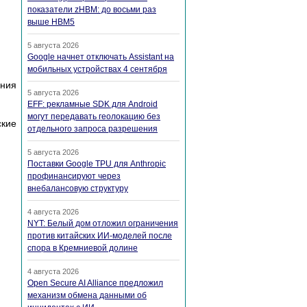
показатели zHBM: до восьми раз
выше HBM5
5 августа 2026
Google начнет отключать Assistant на
мобильных устройствах 4 сентября
ания
5 августа 2026
EFF: рекламные SDK для Android
могут передавать геолокацию без
ские
отдельного запроса разрешения
5 августа 2026
Поставки Google TPU для Anthropic
профинансируют через
внебалансовую структуру
4 августа 2026
NYT: Белый дом отложил ограничения
против китайских ИИ-моделей после
спора в Кремниевой долине
4 августа 2026
Open Secure AI Alliance предложил
механизм обмена данными об