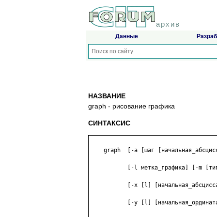
архив
Данные
Разраб
НАЗВАНИЕ
graph - рисование графика
СИНТАКСИС
    graph  [-a [шаг [начальная_абсцис
           [-l метка_графика] [-m [тип
           [-x [l] [начальная_абсцисс
           [-y [l] [начальная_ординат