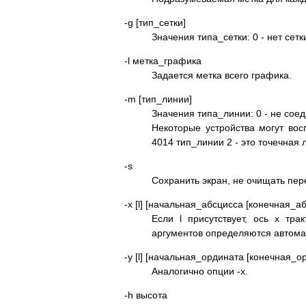
-g [тип_сетки]
Значения типа_сетки: 0 - нет сетк
-l метка_графика
Задается метка всего графика.
-m [тип_линии]
Значения типа_линии: 0 - не соед
Некоторые устройства могут вос
4014 тип_линии 2 - это точечная л
-s
Сохранить экран, не очищать пер
-x [l] [начальная_абсцисса [конечная_аб
Если l присутствует, ось x тр
аргументов определяются автома
-y [l] [начальная_ордината [конечная_ор
Аналогично опции -x.
-h высота