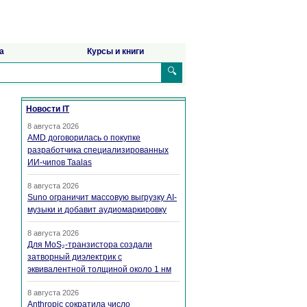
а
Курсы и книги
🔍
Новости IT
8 августа 2026
AMD договорилась о покупке
разработчика специализированных
ИИ-чипов Taalas
8 августа 2026
Suno ограничит массовую выгрузку AI-
музыки и добавит аудиомаркировку
8 августа 2026
Для MoS₂-транзистора создали
затворный диэлектрик с
эквивалентной толщиной около 1 нм
8 августа 2026
Anthropic сократила число