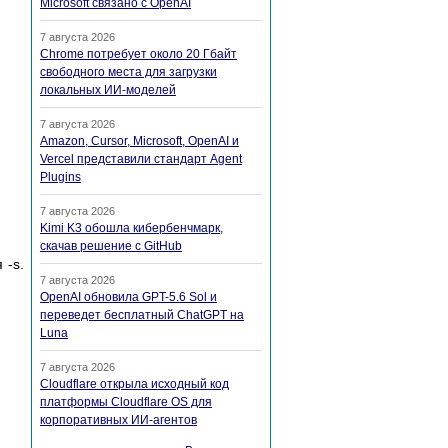
Microsoft связано с OpenAI
7 августа 2026
Chrome потребует около 20 Гбайт
свободного места для загрузки
локальных ИИ-моделей
7 августа 2026
Amazon, Cursor, Microsoft, OpenAI и
Vercel представили стандарт Agent
Plugins
7 августа 2026
Kimi K3 обошла кибербенчмарк,
скачав решение с GitHub
 -s.
7 августа 2026
OpenAI обновила GPT-5.6 Sol и
переведет бесплатный ChatGPT на
Luna
7 августа 2026
Cloudflare открыла исходный код
платформы Cloudflare OS для
корпоративных ИИ-агентов