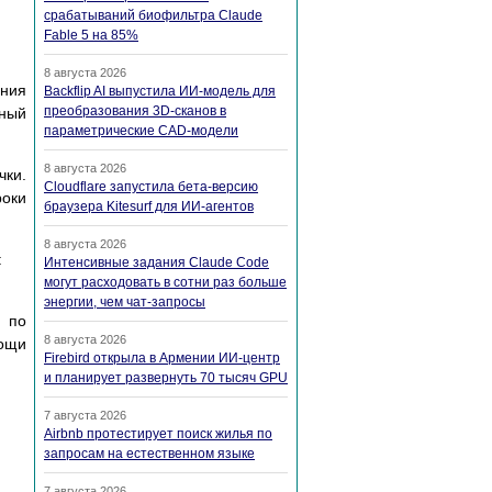
срабатываний биофильтра Claude
Fable 5 на 85%
8 августа 2026
ения
Backflip AI выпустила ИИ-модель для
преобразования 3D-сканов в
тный
параметрические CAD-модели
8 августа 2026
чки.
Cloudflare запустила бета-версию
роки
браузера Kitesurf для ИИ-агентов
8 августа 2026
:
Интенсивные задания Claude Code
могут расходовать в сотни раз больше
энергии, чем чат-запросы
а по
8 августа 2026
мощи
Firebird открыла в Армении ИИ-центр
и планирует развернуть 70 тысяч GPU
7 августа 2026
Airbnb протестирует поиск жилья по
запросам на естественном языке
7 августа 2026