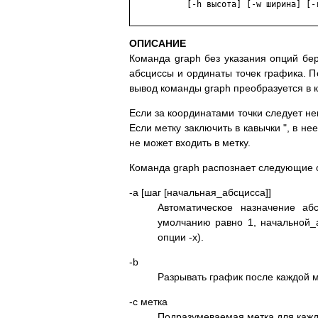
           [-h высота] [-w ширина] [-r
ОПИСАНИЕ
Команда graph без указания опций бер
абсциссы и ординаты точек графика. 
вывод команды graph преобразуется в 
Если за координатами точки следует не
Если метку заключить в кавычки ", в н
не может входить в метку.
Команда graph распознает следующие о
-a [шаг [начальная_абсцисса]]
Автоматическое назначение аб
умолчанию равно 1, начальной_
опции -x).
-b
Разрывать график после каждой м
-c метка
Подразумеваемая метка для кажд