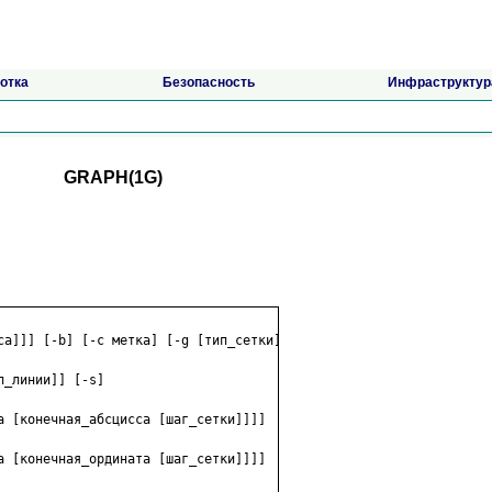
отка
Безопасность
Инфраструктур
GRAPH(1G)
са]]] [-b] [-c метка] [-g [тип_сетки]]

_линии]] [-s]

а [конечная_абсцисса [шаг_сетки]]]]

а [конечная_ордината [шаг_сетки]]]]
