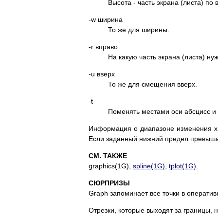
Высота - часть экрана (листа) по
-w ширина
То же для ширины.
-r вправо
На какую часть экрана (листа) н
-u вверх
То же для смещения вверх.
-t
Поменять местами оси абсцисс и 
Информация о диапазоне изменения x и 
Если заданный нижний предел превышае
СМ. ТАКЖЕ
graphics(1G),
spline(1G)
,
tplot(1G)
.
СЮРПРИЗЫ
Graph запоминает все точки в оперативн
Отрезки, которые выходят за границы, 