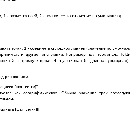
и, 1 - разметка осей, 2 - полная сетка (значение по умолчанию).
инять точки, 1 - соединять сплошной линией (значение по умолчан
принимать и другие типы линий. Например, для терминала Tektr
иния, 3 - штрихпунктирная, 4 - пунктирная, 5 - длинно пунктирная).
ед рисованием.
сцисса [шаг_сетки]]]
актуется как логарифмическая. Обычно значения трех последу
тически.
дината [шаг_сетки]]]