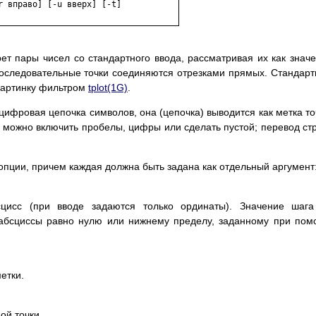
 вправо] [-u вверх] [-t]

ет пары чисел со стандартного ввода, рассматривая их как знач
Последовательные точки соединяются отрезками прямых. Стандар
картинку фильтром
tplot(1G)
.
цифровая цепочка символов, она (цепочка) выводится как метка то
ее можно включить пробелы, цифры или сделать пустой; перевод ст
пции, причем каждая должна быть задана как отдельный аргумент
сцисс (при вводе задаются только ординаты). Значение шаг
абсциссы равно нулю или нижнему пределу, заданному при по
етки.
ой точки.