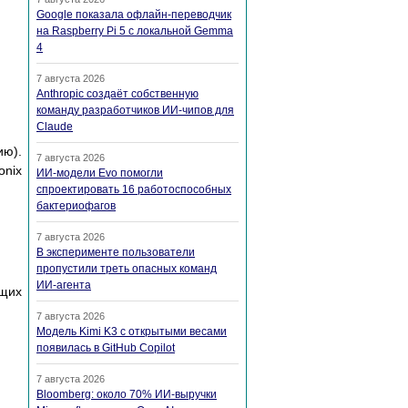
Google показала офлайн-переводчик
на Raspberry Pi 5 с локальной Gemma
4
7 августа 2026
Anthropic создаёт собственную
команду разработчиков ИИ-чипов для
Claude
ию).
7 августа 2026
onix
ИИ-модели Evo помогли
спроектировать 16 работоспособных
бактериофагов
7 августа 2026
В эксперименте пользователи
пропустили треть опасных команд
ИИ-агента
ющих
7 августа 2026
Модель Kimi K3 с открытыми весами
появилась в GitHub Copilot
7 августа 2026
Bloomberg: около 70% ИИ-выручки