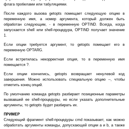
флага пробелами или табуляциями.
После каждого вызова getopts помещает следующую опцию в
переменную имя, а номер аргумента, который должен быть
обработан следующим, - в переменную OPTIND. Всегда, когда
запускается shell или shell-процедура, OPTIND получает значение
1.
Если опции требуется аргумент, то getopts помещает его в
переменную OPTARG.
Если встретилась некорректная опция, то в переменную имя
помещается ?.
Если опции кончились, getopts возвращает ненулевой код
завершения. Можно использовать специальную опцию --, чтобы
отметить конец опций.
По умолчанию команда getopts разбирает позиционные параметры
вызвавшей ее shell-процедуры, но если указать дополнительные
аргументы, то getopts будет разбирать их.
ПРИМЕР
Следующий фрагмент shell-процедуры cmd показывает, как можно
обработать аргументы команды, допускающей опции a и b, а также