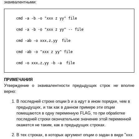
эквивалентными:
     cmd -a -b -o "xxx z yy" file

     cmd -a -b -o "xxx z yy" -- file

     cmd -ab -o xxx,z,yy  file

     cmd -ab -o "xxx z yy" file

     cmd -o xxx,z,yy -b -a  file

ПРИМЕЧАНИЯ
Утверждение о эквивалентности предыдущих строк не вполне
верно:
В последней строке опции b и a идут в ином порядке, чем в
предыдущих, и так как в данном примере эти опции
помещаются в одну переменную FLAG, то при обработке
последней строки окончательное значение этой переменной
окажется не таким, как в предыдущих строках.
В тех строках, в которых аргумент опции o задан в виде "xxx