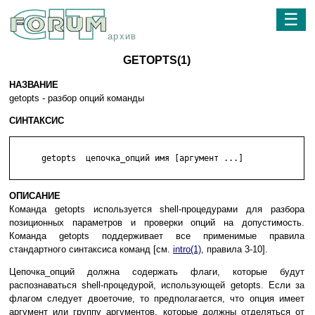
☰
архив
GETOPTS(1)
НАЗВАНИЕ
getopts - разбор опций команды
СИНТАКСИС
      getopts  цепочка_опций имя [аргумент ...]

ОПИСАНИЕ
Команда getopts используется shell-процедурами для разбора
позиционных параметров и проверки опций на допустимость.
Команда getopts поддерживает все применимые правила
стандартного синтаксиса команд [см.
intro(1)
, правила 3-10].
Цепочка_опций должна содержать флаги, которые будут
распознаваться shell-процедурой, использующей getopts. Если за
флагом следует двоеточие, то предполагается, что опция имеет
аргумент или группу аргументов, которые должны отделяться от