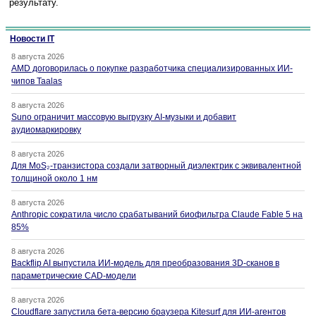
результату.
Новости IT
8 августа 2026
AMD договорилась о покупке разработчика специализированных ИИ-
чипов Taalas
8 августа 2026
Suno ограничит массовую выгрузку AI-музыки и добавит
аудиомаркировку
8 августа 2026
Для MoS₂-транзистора создали затворный диэлектрик с эквивалентной
толщиной около 1 нм
8 августа 2026
Anthropic сократила число срабатываний биофильтра Claude Fable 5 на
85%
8 августа 2026
Backflip AI выпустила ИИ-модель для преобразования 3D-сканов в
параметрические CAD-модели
8 августа 2026
Cloudflare запустила бета-версию браузера Kitesurf для ИИ-агентов