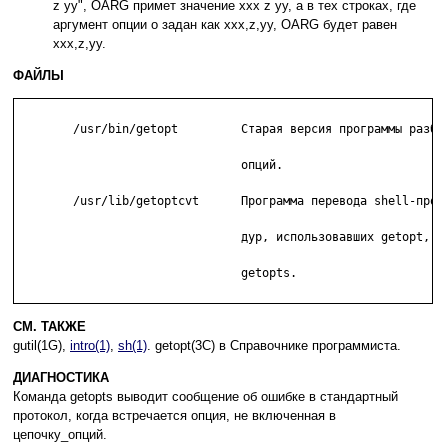
z yy", OARG примет значение xxx z yy, а в тех строках, где
аргумент опции o задан как xxx,z,yy, OARG будет равен
xxx,z,yy.
ФАЙЛЫ
 	/usr/bin/getopt         Старая версия программы разбора

				опций.

	/usr/lib/getoptcvt      Программа перевода shell-проце-

				дур, использовавших getopt,  на

				getopts.

СМ. ТАКЖЕ
gutil(1G),
intro(1)
,
sh(1)
. getopt(3C) в Справочнике программиста.
ДИАГНОСТИКА
Команда getopts выводит сообщение об ошибке в стандартный
протокол, когда встречается опция, не включенная в
цепочку_опций.