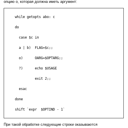
опцию o, которая должна иметь аргумент:
     while getopts abo: c

     do

       case $c in

       a | b)  FLAG=$c;;

       o)      OARG=$OPTARG;;

       ?)      echo $USAGE

               exit 2;;

       esac

     done

     shift `expr  $OPTIND - 1`

При такой обработке следующие строки оказываются